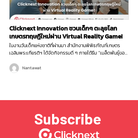
Clicknext Innovation ชวนเด็กๆ ตะลุยโลก
เกษตรทฤษฎีใหม่ผ่าน Virtual Reality Game!
ในงานวันเด็กแห่งชาติที่ผ่านมา สำนักงานพิพิธภัณฑ์เกษตร
เฉลิมพระเกียรติฯ ได้จัดกิจกรรมดี ๆ ภายใต้ธีม “เมล็ดพันธุ์ของ
พระราชา” ซึ่งเต็มไปด้วยกิจกรรมสนุก ๆ มากมายเพื่อเสริม
สร้างการเรียนรู้ให้กับเด็ก ๆ และเยาวชน หนึ่งในกิจกรรมที่ได้รับ
Nantawat
ความสนใจจากเด็ก ๆ ภายในงานก็คือ Virtual Reality Game
“1 ไร่ พึ่งตนเอง”…
Subscribe