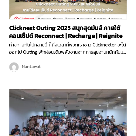
Clicknext Outing 2025 สนุกสุดมันส์ ภายใต้
คอนเซ็ปต์ Reconnect | Recharge | Reignite
ห่างหายกันไปหลายปี ก็ถึงเวลาที่พวกเราชาว Clicknexter จะได้
ออกไป Outing พักผ่อนเติมพลังงานจากการลุยงานหนักกันมา
นาน และคราวนี้พวกเราไม่ได้ไป Outing กันแบบธรรมดา ๆ แต่
พวกเรายังมีกิจกรรมมากมายทั้งช่วงกลางวันและกลางคืน เพื่อ
Nantawat
ให้พนักงานได้กระชับมิตร เติมเต็มพลังงาน จุดไฟแห่งการ
ทำงานขึ้นมาใหม่ เพราะคอนเซ็ปต์ของพวกเราในครั้งนี้ก็คือ
Reconnect | Recharge | Reignite…