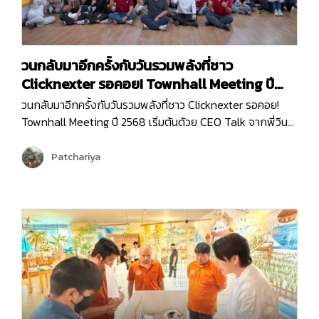
วนกลับมาอีกครั้งกับวันรวมพลังที่ชาว
Clicknexter รอคอย! Townhall Meeting ปี
2568
วนกลับมาอีกครั้งกับวันรวมพลังที่ชาว Clicknexter รอคอย!
Townhall Meeting ปี 2568 เริ่มต้นด้วย CEO Talk จากพี่วิน
ที่มาแบ่งปันภาพรวมขององค์กรและ Roadmap 2025 ซึ่งเต็มไป
ด้วยโอกาสและความท้าทาย ปีนี้ Clicknext มุ่งเน้นการขยาย
Patchariya
บริการและพัฒนาผลิตภัณฑ์ให้ตอบโจทย์ลูกค้ามากยิ่งขึ้น
พร้อมกล่าวขอบคุณทุกทีมที่ทุ่มเททำงานด้วยใจและความมุ่งมั่น
ตลอดปีที่ผ่านมา …