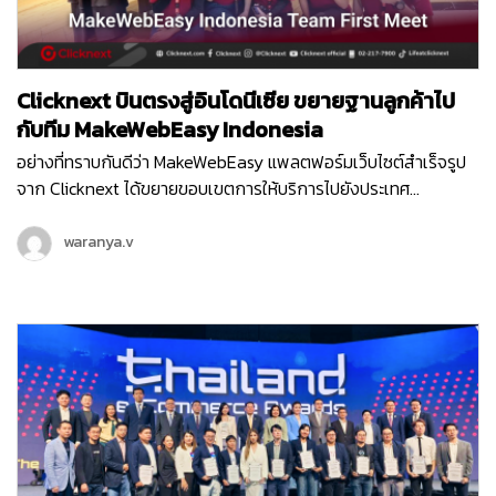
Clicknext บินตรงสู่อินโดนีเซีย ขยายฐานลูกค้าไป
กับทีม MakeWebEasy Indonesia
อย่างที่ทราบกันดีว่า MakeWebEasy แพลตฟอร์มเว็บไซต์สำเร็จรูป
จาก Clicknext ได้ขยายขอบเขตการให้บริการไปยังประเทศ
อินโดนีเซีย ประเทศที่น่าจับตามองทั้งในด้านเศรษฐกิจ อุตสาหกรรม
และการลงทุนดาวเด่นของ South East Asia ตั้งแต่เดือนกุมภาพันธ์
waranya.v
ปี 2564 จนปัจจุบันเข้าปีที่ 3 ทีม MakeWebEasy Indonesia ของเรา
ได้เติบโตขึ้นอย่างก้าวกระโดด และดูแลธุรกิจลูกค้าอินโดนีเซียอยู่กว่า
15,000…