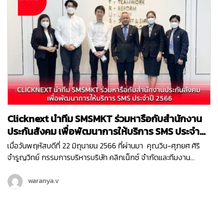
Clicknext นำทีม SMSMKT ร่วมหารือกับสำนักงาน
ประกันสังคม เพื่อพัฒนาการให้บริการ SMS ประจำปี
2566
เมื่อวันพฤหัสบดีที่ 22 มิถุนายน 2566 ที่ผ่านมา คุณวิน-ศุภยศ ศิริ
จำรูญวิทย์ กรรมการบริหารบริษัท คลิกเน็กซ์ จำกัดและทีมงาน
SMSMKT ของเรา ได้มีโอกาสไปที่สำนักงานประกันสังคม เพื่อหารือ
เกี่ยวกับแนวทางการพัฒนาการให้บริการ ” โครงการบริการส่ง
waranya.v
ข้อความสั้นทางโทรศัพท์มือถือ Short Message Service (SMS)…