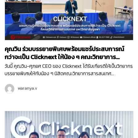
คุณวิน ร่วมบรรยายพิเศษพร้อมแชร์ประสบการณ์
กว่าจะเป็น Clicknext ให้น้อง ๆ คณะวิทยาการ
สารสนเทศ ม.บูรพา
วันนี้ คุณวิน-ศุภยศ CEO ของ Clicknext ได้รับเกียรติให้เป็นวิทยากร
บรรยายพิเศษให้กับน้อง ๆ นิสิตคณะวิทยาการสารสนเทศ
มหาวิทยาลัยบูรพา ที่มีความสนใจในเรื่องการทำธุรกิจในหัวข้อ ‘
Newly formed ventures, small to medium size growth-
waranya.v
oriented ventures…