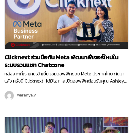
Clicknext ร่วมมือกัน Meta พัฒนาฟีเจอร์ใหม่ใน
ระบบรวมแชท Chatcone
หลังจากที่เราเคยเข้าเยี่ยมชมออฟฟิศของ Meta ประเทศไทย กันมา
แล้ว ครั้งนี้ Clicknext ได้มีโอกาสเปิดออฟฟิศต้อนรับคุณ Ashley
ตัวแทนจาก Meta ประเทศสิงคโปร์ ในฐานะที่คลิกเน็กซ์เป็น Meta
Business Partner และได้ร่วมมือกันในหลาย ๆ โปรเจกต์ที่ผ่านมา
waranya.v
คุณ Ashley…