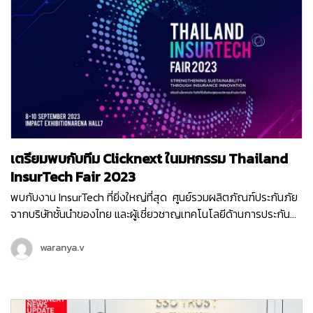
เตรียมพบกับทีม Clicknext ในมหกรรม Thailand
InsurTech Fair 2023
พบกับงาน InsurTech ที่ยิ่งใหญ่ที่สุด ศูนย์รวมผลิตภัณฑ์ประกันภัย
จากบริษัทชั้นนำของไทย และผู้เชี่ยวชาญเทคโนโลยีด้านการประกัน
ภัยจากทั่วทุกมุมโลกมาไว้ที่นี่ “ Thailand InsurTech Fair 2023 ”
มหกรรมเทคโนโลยีประกันภัยยิ่งใหญ่ครบวงจรแห่งปี ที่จัดโดย
waranya.v
สำนักงานคณะกรรมการกำกับและส่งเสริมการประกอบธุรกิจประกัน
ภัย (คปภ.) ครั้งนี้ทีมคลิกเน็กซ์ก็ไม่พลาด ขอส่ง Product สุดล้ำที่จะ
ช่วยยกระดับการบริการให้กับธุรกิจประกันภัย เข้าร่วมงานนี้ด้วย…