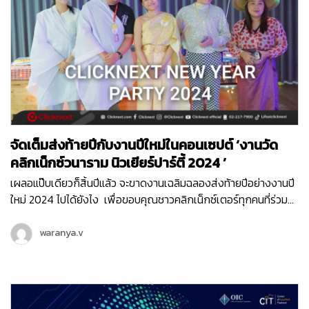
จัดเต็มส่งท้ายปีกับงานปีใหม่ในคอนเซปต์ ‘งานวัด
คลิกเน็กซ์วนาราม นิวเยียร์ปาร์ตี้ 2024 ’
เผลอแป๊บเดียวก็สิ้นปีแล้ว จะขาดงานเฉลิมฉลองส่งท้ายปีอย่างงานปี
ใหม่ 2024 ไปได้ยังไง เพื่อขอบคุณชาวคลิกเน็กซ์เตอร์ทุกคนที่ร่วม
ทำงานอย่างขยันขันแข็งกันมาตลอดทั้งปี เลยเปิดให้ทุกคนได้ปล่อย
ของกันสุด ในคอนเซปต์ม่วน ๆ อย่าง ‘ งานวัดคลิกเน็กซ์วนาราม นิว
waranya.v
เยียร์ปาร์ตี้ 2024 ’ งานวัดคลิกเน็กซ์ย่านพญาไทเปิดต้อนรับสาธุชน
เข้ามาเต็มพื้นที่ตั้งแต่ช่วงบ่ายของวันศุกร์ที่ 22 ธันวาคม 2023 โดย
เริ่มจากการสืบสานประเพณีดั้งเดิมของพวกเรา…