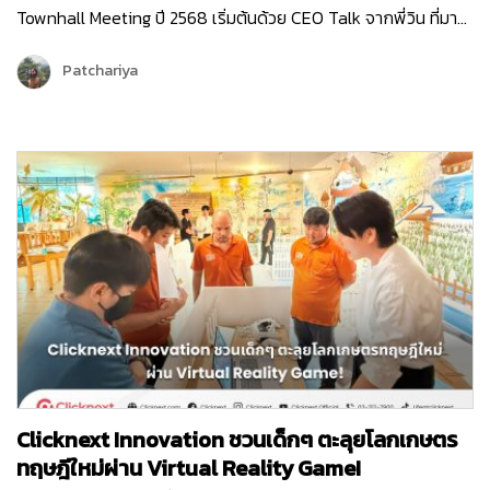
Townhall Meeting ปี 2568 เริ่มต้นด้วย CEO Talk จากพี่วิน ที่มา
แบ่งปันภาพรวมขององค์กรและ Roadmap 2025 ซึ่งเต็มไปด้วย
โอกาสและความท้าทาย ปีนี้ Clicknext มุ่งเน้นการขยายบริการและ
Patchariya
พัฒนาผลิตภัณฑ์ให้ตอบโจทย์ลูกค้ามากยิ่งขึ้น พร้อมกล่าวขอบคุณ
ทุกทีมที่ทุ่มเททำงานด้วยใจและความมุ่งมั่นตลอดปีที่ผ่านมา …
Clicknext Innovation ชวนเด็กๆ ตะลุยโลกเกษตร
ทฤษฎีใหม่ผ่าน Virtual Reality Game!