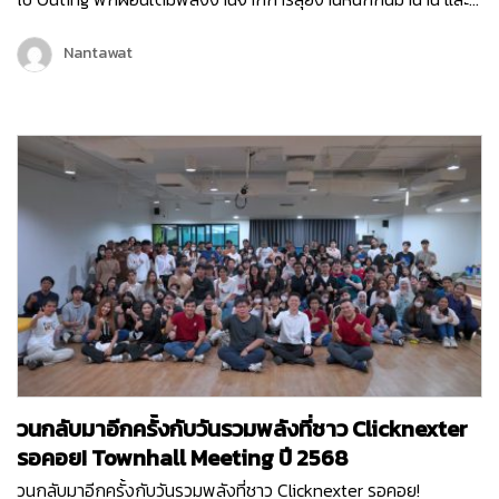
คราวนี้พวกเราไม่ได้ไป Outing กันแบบธรรมดา ๆ แต่พวกเรายังมี
กิจกรรมมากมายทั้งช่วงกลางวันและกลางคืน เพื่อให้พนักงานได้
Nantawat
กระชับมิตร เติมเต็มพลังงาน จุดไฟแห่งการทำงานขึ้นมาใหม่ เพราะ
คอนเซ็ปต์ของพวกเราในครั้งนี้ก็คือ Reconnect | Recharge |
Reignite…
วนกลับมาอีกครั้งกับวันรวมพลังที่ชาว Clicknexter
รอคอย! Townhall Meeting ปี 2568
วนกลับมาอีกครั้งกับวันรวมพลังที่ชาว Clicknexter รอคอย!