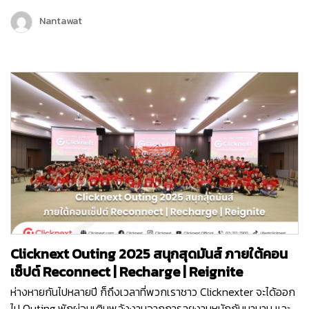
เพื่อเพิ่มขีดความสามารถในการให้บริการลูกค้ามากขึ้น และครั้งนี้ถือ
เป็นอีกหนึ่งก้าวสำคัญของบริษัท คลิกเน็กซ์ เทคโนโลยี จำกัด เพราะ
Nantawat
Chatcone ของเรา คว้ารางวัล AI Empower ระดับ Platinum ใน
งาน MarTech…
Clicknext Outing 2025 สนุกสุดมันส์ ภายใต้คอน
เซ็ปต์ Reconnect | Recharge | Reignite
ห่างหายกันไปหลายปี ก็ถึงเวลาที่พวกเราชาว Clicknexter จะได้ออก
ไป Outing พักผ่อนเติมพลังงานจากการลุยงานหนักกันมานาน และ