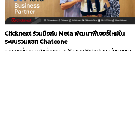
Vietnam TOP 10 ICT 2ปีซ้อน และสำนักงานใหญ่ที่มีอยู่ 5 ประเทศทั่ว
โลก
Clicknext ร่วมมือกัน Meta พัฒนาฟีเจอร์ใหม่ใน
ระบบรวมแชท Chatcone
หลังจากที่เราเคยเข้าเยี่ยมชมออฟฟิศของ Meta ประเทศไทย กันมา
แล้ว ครั้งนี้ Clicknext ได้มีโอกาสเปิดออฟฟิศต้อนรับคุณ Ashley
ตัวแทนจาก Meta ประเทศสิงคโปร์ ในฐานะที่คลิกเน็กซ์เป็น Meta
Business Partner และได้ร่วมมือกันในหลาย ๆ โปรเจกต์ที่ผ่านมา
waranya.v
คุณ Ashley ได้เข้ามาพูดคุยถึงโปรเจกต์ฟีเจอร์ใหม่ที่ Chatcone
บริการระบบ Omni-channel Caht ของคลิกเน็กซ์ กำลังเวิร์คร่วม
กับ Meta พร้อมกับได้อัปเดทแผนพัฒนาของระบบ Chatcone ที่จะ
เกิดขึ้นในปีนี้แบบยาว ๆ และยังมีแคมเปญการตลาดออนไลน์ต่าง ๆ ที่
ได้รับการสนับสนุนจาก Meta อีกด้วย รับรองว่าในปี 2024 ระบบรวม
แชท Chatcone จะมีฟีเจอร์ล้ำ ๆ ให้ลูกค้าทุกท่านได้ใช้งานแน่นอน
โดยเฉพาะฟีเจอร์ที่ได้เชื่อมต่อกับแพลตฟอร์มในเครือ Meta อย่าง
Facebook , Messenger และ Instagram ที่จะช่วยตอบโจทย์ความ