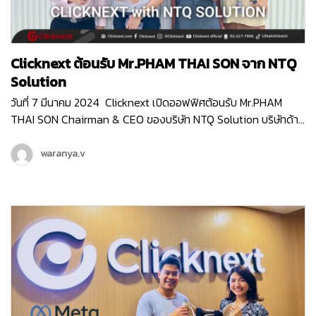
Clicknext ต้อนรับ Mr.PHAM THAI SON จาก NTQ
Solution
วันที่ 7 มีนาคม 2024 Clicknext เปิดออฟฟิศต้อนรับ Mr.PHAM
THAI SON Chairman & CEO ของบริษัท NTQ Solution บริษัทด้าน
IT ท็อป10 ของประเทศเวียดนาม ที่มีพนักงานกว่า 3,000 คน (
มากกว่าเราตั้ง10เท่า! ) Mr.SON เข้ามาเยี่ยมชมบริษัท Clicknext และ
waranya.v
ร่วมพูดคุยกับคุณวิน CEO ของเรา ถึงความสนใจใน IT Solution
ของคลิกเน็กซ์ที่จะเวิร์คร่วมกันได้ ทั้งการเป็น Partner ในการทำ
Enterprise Software Solution , การส่ง Products Platfrom
ของไทยไปยังตลาดต่างประเทศ และแผนระยะยาวที่ทางคลิกเน็กซ์กับ
NTQ อาจจะได้จับมือเป็นพาร์ทเนอร์กันในอนาคตด้วยค่ะ NTQ
Solution เป็นบริษัทด้าน IT Solution ของประเทศเวียดนาม ที่ให้
บริการครอบคลุมตั้งแต่บริการ Software Development , บริการ
Consulting สำหรับ Business Technology , บริการด้านการ
พัฒนา Technology Innovation ต่าง ๆ ที่การันตีด้วยรางวัล