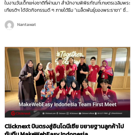
ในงานวันเด็กแห่งชาติที่ผ่านมา สำนักงานพิพิธภัณฑ์เกษตรเฉลิมพระ
เกียรติฯ ได้จัดกิจกรรมดี ๆ ภายใต้ธีม “เมล็ดพันธุ์ของพระราชา” ซึ่ง
เต็มไปด้วยกิจกรรมสนุก ๆ มากมายเพื่อเสริมสร้างการเรียนรู้ให้กับ
เด็ก ๆ และเยาวชน หนึ่งในกิจกรรมที่ได้รับความสนใจจากเด็ก ๆ
Nantawat
ภายในงานก็คือ Virtual Reality Game “1 ไร่ พึ่งตนเอง”…
Clicknext บินตรงสู่อินโดนีเซีย ขยายฐานลูกค้าไป
กับทีม MakeWebEasy Indonesia