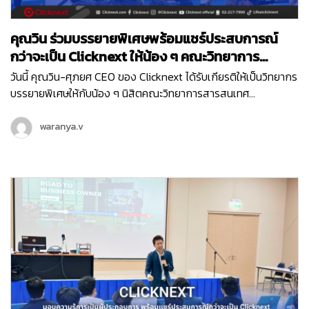
คุณวิน ร่วมบรรยายพิเศษพร้อมแชร์ประสบการณ์
กว่าจะเป็น Clicknext ให้น้อง ๆ คณะวิทยาการ
สารสนเทศ ม.บูรพา
วันนี้ คุณวิน-ศุภยศ CEO ของ Clicknext ได้รับเกียรติให้เป็นวิทยากร
บรรยายพิเศษให้กับน้อง ๆ นิสิตคณะวิทยาการสารสนเทศ
มหาวิทยาลัยบูรพา ที่มีความสนใจในเรื่องการทำธุรกิจในหัวข้อ ‘
Newly formed ventures, small to medium size growth-
waranya.v
oriented ventures…