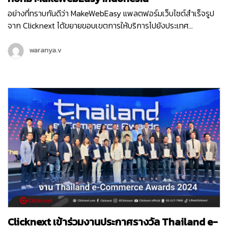
อย่างที่ทราบกันดีว่า MakeWebEasy แพลตฟอร์มเว็บไซต์สำเร็จรูป
จาก Clicknext ได้ขยายขอบเขตการให้บริการไปยังประเทศ
อินโดนีเซีย ประเทศที่น่าจับตามองทั้งในด้านเศรษฐกิจ อุตสาหกรรม
และการลงทุนดาวเด่นของ South East Asia ตั้งแต่เดือนกุมภาพันธ์
waranya.v
ปี 2564 จนปัจจุบันเข้าปีที่ 3 ทีม MakeWebEasy Indonesia ของเรา
ได้เติบโตขึ้นอย่างก้าวกระโดด และดูแลธุรกิจลูกค้าอินโดนีเซียอยู่กว่า
15,000…
Clicknext เข้าร่วมงานประกาศรางวัล Thailand e-