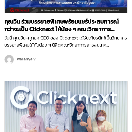
คุณวิน ร่วมบรรยายพิเศษพร้อมแชร์ประสบการณ์
กว่าจะเป็น Clicknext ให้น้อง ๆ คณะวิทยาการ
สารสนเทศ ม.บูรพา
วันนี้ คุณวิน-ศุภยศ CEO ของ Clicknext ได้รับเกียรติให้เป็นวิทยากร
บรรยายพิเศษให้กับน้อง ๆ นิสิตคณะวิทยาการสารสนเทศ
มหาวิทยาลัยบูรพา ที่มีความสนใจในเรื่องการทำธุรกิจในหัวข้อ ‘
Newly formed ventures, small to medium size growth-
waranya.v
oriented ventures and entrepreneurial ventures within
larger organizations ’ ซึ่งการบรรยายพิเศษนี้เป็นหนึ่งในกิจกรรม
ดี ๆ ในโครงการแลกเปลี่ยนความรู้การเป็นผู้ประกอบการ เพื่อให้นิสิต
ได้มีทักษะและความรู้ที่จำเป็นในการประกอบธุรกิจจากผู้มี
ประสบการณ์โดยตรงค่ะ น้อง ๆ นิสิตที่เข้าร่วมในวันนี้ ก็ได้รับองค์
ความรู้ไปแบบจัดเต็ม ตั้งแต่เรื่องโครงสร้างธุรกิจ การทำธุรกิจต้อง
เริ่มยังไง พร้อมรับฟังการแชร์ประสบการณ์ตรงจากคุณวิน ถึงที่มา
ของการสร้าง Clicknext อีกด้วย