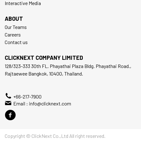
Interactive Media
ABOUT
Our Teams
Careers
Contact us
CLICKNEXT COMPANY LIMITED
128/323-333 30th FL. Phayathai Plaza Bldg. Phayathai Road.,
Rajtaewee Bangkok, 10400, Thailand.
+66-217-7900
Email :
info@clicknext.com
Copyright © ClickNext Co.,Ltd All right reserved.