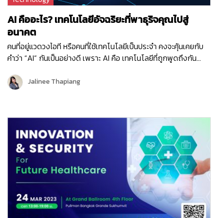
AI คืออะไร? เทคโนโลยีอัจฉริยะที่พาธุริจคุณไปสู่
อนาคต
คนที่อยู่แวดวงไอที หรือคนที่ใช้เทคโนโลยีเป็นประจำ คงจะคุ้นเคยกับ
คำว่า “AI” กันเป็นอย่างดี เพราะ AI คือ เทคโนโลยีที่ถูกพูดถึงกัน
อย่างมากมายในปัจจุบันในแง่ของความชาญฉลาดที่สามารถทำงานได้
ใกล้เคียงกับมนุษย์เรา และ AI ยังเป็นเทคโนโลยีที่ติดอันดับ 1 ของการ
Jalinee Thapiang
จัดอันดับเทรนด์เทคโนโลยีที่น่าสนใจในปี 2023 อีกด้วย! ในช่วงไม่กี่
ปีที่ผ่านมา เราได้เห็นการนำเทคโนโลยี AI…