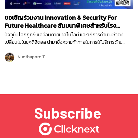
ขอเชิญร่วมงาน Innovation & Security For
Future Healthcare สัมมนาพิเศษสำหรับโรง
พยาบาลโดยเฉพาะ
ปัจจุบันโลกถูกขับเคลื่อนด้วยเทคโนโลยี และวิถีการดำเนินชีวิตที่
เปลี่ยนไปในยุคดิจิตอล นำมาซึ่งความท้าทายในการให้บริการด้าน
สาธารณสุข เช่น การวินิจฉัยและรักษาโรคได้อย่างแม่นยำและรวดเร็ว,
ความต้องการรับบริการด้านสาธารณสุขจากระยะไกล โดยไม่ต้อง
Nunthaporn.T
เดินทางมาโรงพยาบาล, การเข้าถึงบริการได้สะดวกและรวดเร็ว หรือ
การลดภาระของบุคลากรทางการแพทย์ จึงได้มีการนำเทคโนโลยีและ
นวัตกรรมใหม่ๆ มาใช้งานมากขึ้น ซึ่งสิ่งที่ตามมาจากการใช้
เทคโนโลยีที่หลีกเลี่ยงไม่ได้ ก็คือ ปัญหาเรื่องความปลอดภัย, ปัญหา
ข้อมูลรั่วไหล, ปัญหาเรื่องโครงสร้างพื้นฐานด้าน IT ตลอดจนปัญหา
ความเสถียรของระบบ ดังนั้นการพัฒนาด้านสาธารณสุข…
Subscribe