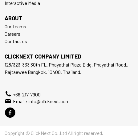
Interactive Media
ABOUT
Our Teams
Careers
Contact us
CLICKNEXT COMPANY LIMITED
128/323-333 30th FL. Phayathai Plaza Bldg. Phayathai Road.,
Rajtaewee Bangkok, 10400, Thailand.
+66-217-7900
Email :
info@clicknext.com
Copyright © ClickNext Co.,Ltd All right reserved.