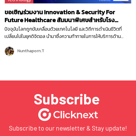
ขอเชิญร่วมงาน Innovation & Security For
Future Healthcare สัมมนาพิเศษสำหรับโรง
พยาบาลโดยเฉพาะ
ปัจจุบันโลกถูกขับเคลื่อนด้วยเทคโนโลยี และวิถีการดำเนินชีวิตที่
เปลี่ยนไปในยุคดิจิตอล นำมาซึ่งความท้าทายในการให้บริการด้าน
สาธารณสุข เช่น การวินิจฉัยและรักษาโรคได้อย่างแม่นยำและรวดเร็ว,
ความต้องการรับบริการด้านสาธารณสุขจากระยะไกล โดยไม่ต้อง
Nunthaporn.T
เดินทางมาโรงพยาบาล, การเข้าถึงบริการได้สะดวกและรวดเร็ว หรือ
การลดภาระของบุคลากรทางการแพทย์ จึงได้มีการนำเทคโนโลยีและ
นวัตกรรมใหม่ๆ มาใช้งานมากขึ้น ซึ่งสิ่งที่ตามมาจากการใช้
เทคโนโลยีที่หลีกเลี่ยงไม่ได้ ก็คือ ปัญหาเรื่องความปลอดภัย, ปัญหา
ข้อมูลรั่วไหล, ปัญหาเรื่องโครงสร้างพื้นฐานด้าน IT ตลอดจนปัญหา
Subscribe
ความเสถียรของระบบ ดังนั้นการพัฒนาด้านสาธารณสุข…
Subscribe to our newsletter & Stay update!