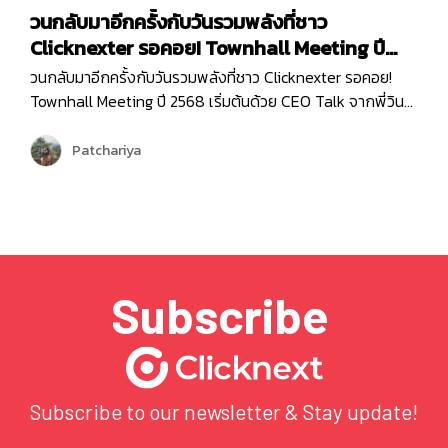
วนกลับมาอีกครั้งกับวันรวมพลังที่ชาว
Clicknexter รอคอย! Townhall Meeting ปี
2568
วนกลับมาอีกครั้งกับวันรวมพลังที่ชาว Clicknexter รอคอย!
Townhall Meeting ปี 2568 เริ่มต้นด้วย CEO Talk จากพี่วิน
ที่มาแบ่งปันภาพรวมขององค์กรและ Roadmap 2025 ซึ่งเต็มไป
ด้วยโอกาสและความท้าทาย ปีนี้ Clicknext มุ่งเน้นการขยาย
Patchariya
บริการและพัฒนาผลิตภัณฑ์ให้ตอบโจทย์ลูกค้ามากยิ่งขึ้น
พร้อมกล่าวขอบคุณทุกทีมที่ทุ่มเททำงานด้วยใจและความมุ่งมั่น
ตลอดปีที่ผ่านมา …
Subscribe
Subscribe to our newsletter & Stay update!