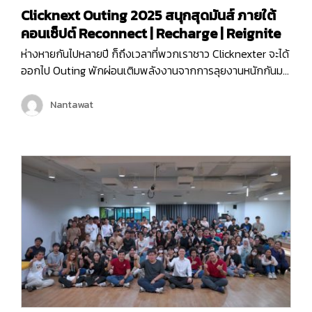
Clicknext Outing 2025 สนุกสุดมันส์ ภายใต้
คอนเซ็ปต์ Reconnect | Recharge | Reignite
ห่างหายกันไปหลายปี ก็ถึงเวลาที่พวกเราชาว Clicknexter จะได้
ออกไป Outing พักผ่อนเติมพลังงานจากการลุยงานหนักกันมา
นาน และคราวนี้พวกเราไม่ได้ไป Outing กันแบบธรรมดา ๆ แต่
พวกเรายังมีกิจกรรมมากมายทั้งช่วงกลางวันและกลางคืน เพื่อ
Nantawat
ให้พนักงานได้กระชับมิตร เติมเต็มพลังงาน จุดไฟแห่งการ
ทำงานขึ้นมาใหม่ เพราะคอนเซ็ปต์ของพวกเราในครั้งนี้ก็คือ
Reconnect | Recharge | Reignite…