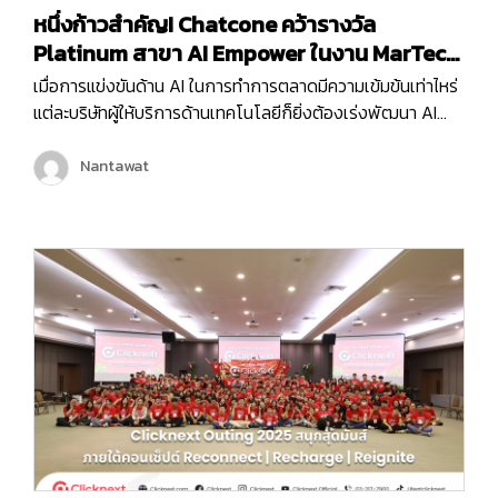
หนึ่งก้าวสำคัญ! Chatcone คว้ารางวัล
Platinum สาขา AI Empower ในงาน MarTech
Expo 2025
เมื่อการแข่งขันด้าน AI ในการทำการตลาดมีความเข้มข้นเท่าไหร่
แต่ละบริษัทผู้ให้บริการด้านเทคโนโลยีก็ยิ่งต้องเร่งพัฒนา AI
ของตัวเองเพื่อเพิ่มขีดความสามารถในการให้บริการลูกค้ามาก
ขึ้น และครั้งนี้ถือเป็นอีกหนึ่งก้าวสำคัญของบริษัท คลิกเน็กซ์
Nantawat
เทคโนโลยี จำกัด เพราะ Chatcone ของเรา คว้ารางวัล AI
Empower ระดับ Platinum ในงาน MarTech…