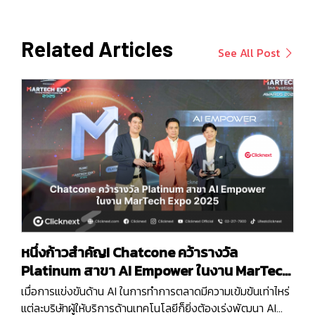
Related Articles
See All Post
หนึ่งก้าวสำคัญ! Chatcone คว้ารางวัล
Platinum สาขา AI Empower ในงาน MarTech
Expo 2025
เมื่อการแข่งขันด้าน AI ในการทำการตลาดมีความเข้มข้นเท่าไหร่
แต่ละบริษัทผู้ให้บริการด้านเทคโนโลยีก็ยิ่งต้องเร่งพัฒนา AI