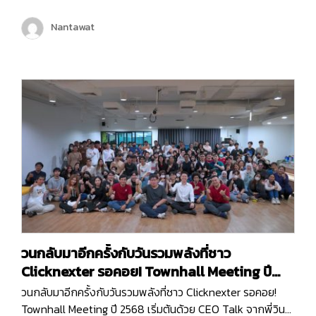
นาน และคราวนี้พวกเราไม่ได้ไป Outing กันแบบธรรมดา ๆ แต่
พวกเรายังมีกิจกรรมมากมายทั้งช่วงกลางวันและกลางคืน เพื่อ
Nantawat
ให้พนักงานได้กระชับมิตร เติมเต็มพลังงาน จุดไฟแห่งการ
ทำงานขึ้นมาใหม่ เพราะคอนเซ็ปต์ของพวกเราในครั้งนี้ก็คือ
Reconnect | Recharge | Reignite…
วนกลับมาอีกครั้งกับวันรวมพลังที่ชาว
Clicknexter รอคอย! Townhall Meeting ปี
2568
วนกลับมาอีกครั้งกับวันรวมพลังที่ชาว Clicknexter รอคอย!
Townhall Meeting ปี 2568 เริ่มต้นด้วย CEO Talk จากพี่วิน