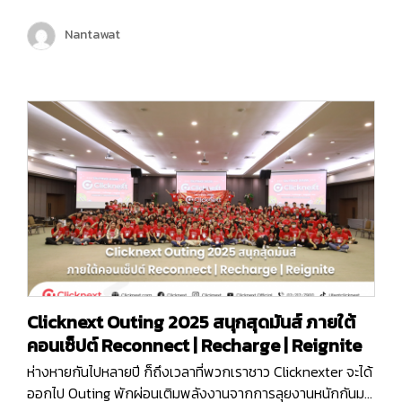
ของตัวเองเพื่อเพิ่มขีดความสามารถในการให้บริการลูกค้ามาก
ขึ้น และครั้งนี้ถือเป็นอีกหนึ่งก้าวสำคัญของบริษัท คลิกเน็กซ์
Nantawat
เทคโนโลยี จำกัด เพราะ Chatcone ของเรา คว้ารางวัล AI
Empower ระดับ Platinum ในงาน MarTech…
Clicknext Outing 2025 สนุกสุดมันส์ ภายใต้
คอนเซ็ปต์ Reconnect | Recharge | Reignite
ห่างหายกันไปหลายปี ก็ถึงเวลาที่พวกเราชาว Clicknexter จะได้
ออกไป Outing พักผ่อนเติมพลังงานจากการลุยงานหนักกันมา