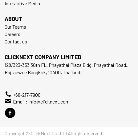
Interactive Media
ABOUT
Our Teams
Careers
Contact us
CLICKNEXT COMPANY LIMITED
128/323-333 30th FL. Phayathai Plaza Bldg. Phayathai Road.,
Rajtaewee Bangkok, 10400, Thailand.
+66-217-7900
Email :
info@clicknext.com
Copyright © ClickNext Co.,Ltd All right reserved.