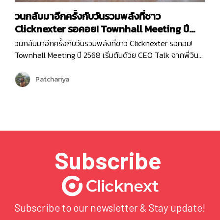
วนกลับมาอีกครั้งกับวันรวมพลังที่ชาว
Clicknexter รอคอย! Townhall Meeting ปี
2568
วนกลับมาอีกครั้งกับวันรวมพลังที่ชาว Clicknexter รอคอย!
Townhall Meeting ปี 2568 เริ่มต้นด้วย CEO Talk จากพี่วิน
ที่มาแบ่งปันภาพรวมขององค์กรและ Roadmap 2025 ซึ่งเต็มไป
ด้วยโอกาสและความท้าทาย ปีนี้ Clicknext มุ่งเน้นการขยาย
Patchariya
บริการและพัฒนาผลิตภัณฑ์ให้ตอบโจทย์ลูกค้ามากยิ่งขึ้น
พร้อมกล่าวขอบคุณทุกทีมที่ทุ่มเททำงานด้วยใจและความมุ่งมั่น
ตลอดปีที่ผ่านมา …
Subscribe
Subscribe to our newsletter & Stay update!