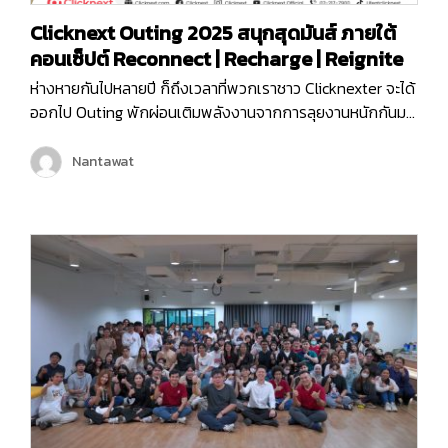
Clicknext Outing 2025 สนุกสุดมันส์ ภายใต้
คอนเซ็ปต์ Reconnect | Recharge | Reignite
ห่างหายกันไปหลายปี ก็ถึงเวลาที่พวกเราชาว Clicknexter จะได้
ออกไป Outing พักผ่อนเติมพลังงานจากการลุยงานหนักกันมา
นาน และคราวนี้พวกเราไม่ได้ไป Outing กันแบบธรรมดา ๆ แต่
พวกเรายังมีกิจกรรมมากมายทั้งช่วงกลางวันและกลางคืน เพื่อ
Nantawat
ให้พนักงานได้กระชับมิตร เติมเต็มพลังงาน จุดไฟแห่งการ
ทำงานขึ้นมาใหม่ เพราะคอนเซ็ปต์ของพวกเราในครั้งนี้ก็คือ
Reconnect | Recharge | Reignite…