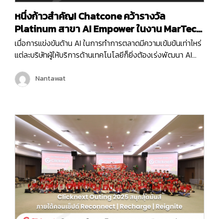
หนึ่งก้าวสำคัญ! Chatcone คว้ารางวัล
Platinum สาขา AI Empower ในงาน MarTech
Expo 2025
เมื่อการแข่งขันด้าน AI ในการทำการตลาดมีความเข้มข้นเท่าไหร่
แต่ละบริษัทผู้ให้บริการด้านเทคโนโลยีก็ยิ่งต้องเร่งพัฒนา AI
ของตัวเองเพื่อเพิ่มขีดความสามารถในการให้บริการลูกค้ามาก
ขึ้น และครั้งนี้ถือเป็นอีกหนึ่งก้าวสำคัญของบริษัท คลิกเน็กซ์
Nantawat
เทคโนโลยี จำกัด เพราะ Chatcone ของเรา คว้ารางวัล AI
Empower ระดับ Platinum ในงาน MarTech…