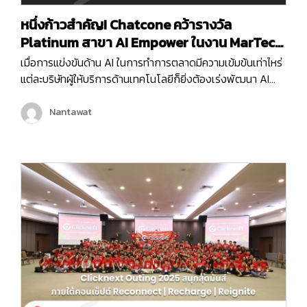
หนึ่งก้าวสำคัญ! Chatcone คว้ารางวัล
Platinum สาขา AI Empower ในงาน MarTech
Expo 2025
เมื่อการแข่งขันด้าน AI ในการทำการตลาดมีความเข้มข้นเท่าไหร่
แต่ละบริษัทผู้ให้บริการด้านเทคโนโลยีก็ยิ่งต้องเร่งพัฒนา AI
ของตัวเองเพื่อเพิ่มขีดความสามารถในการให้บริการลูกค้ามาก
ขึ้น และครั้งนี้ถือเป็นอีกหนึ่งก้าวสำคัญของบริษัท คลิกเน็กซ์
Nantawat
เทคโนโลยี จำกัด เพราะ Chatcone ของเรา คว้ารางวัล AI
Empower ระดับ Platinum ในงาน MarTech…