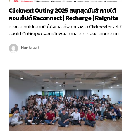
Clicknext Outing 2025 สนุกสุดมันส์ ภายใต้
คอนเซ็ปต์ Reconnect | Recharge | Reignite
ห่างหายกันไปหลายปี ก็ถึงเวลาที่พวกเราชาว Clicknexter จะได้
ออกไป Outing พักผ่อนเติมพลังงานจากการลุยงานหนักกันมา
นาน และคราวนี้พวกเราไม่ได้ไป Outing กันแบบธรรมดา ๆ แต่
พวกเรายังมีกิจกรรมมากมายทั้งช่วงกลางวันและกลางคืน เพื่อ
Nantawat
ให้พนักงานได้กระชับมิตร เติมเต็มพลังงาน จุดไฟแห่งการ
ทำงานขึ้นมาใหม่ เพราะคอนเซ็ปต์ของพวกเราในครั้งนี้ก็คือ
Reconnect | Recharge | Reignite…