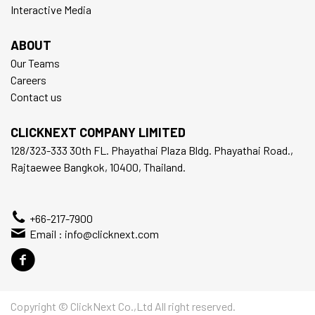
Interactive Media
ABOUT
Our Teams
Careers
Contact us
CLICKNEXT COMPANY LIMITED
128/323-333 30th FL. Phayathai Plaza Bldg. Phayathai Road.,
Rajtaewee Bangkok, 10400, Thailand.
+66-217-7900
Email :
info@clicknext.com
Copyright © ClickNext Co.,Ltd All right reserved.