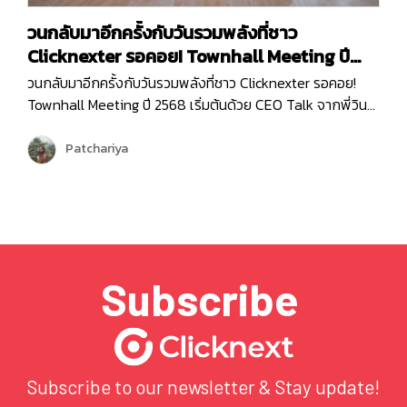
วนกลับมาอีกครั้งกับวันรวมพลังที่ชาว
Clicknexter รอคอย! Townhall Meeting ปี
2568
วนกลับมาอีกครั้งกับวันรวมพลังที่ชาว Clicknexter รอคอย!
Townhall Meeting ปี 2568 เริ่มต้นด้วย CEO Talk จากพี่วิน
ที่มาแบ่งปันภาพรวมขององค์กรและ Roadmap 2025 ซึ่งเต็มไป
ด้วยโอกาสและความท้าทาย ปีนี้ Clicknext มุ่งเน้นการขยาย
Patchariya
บริการและพัฒนาผลิตภัณฑ์ให้ตอบโจทย์ลูกค้ามากยิ่งขึ้น
พร้อมกล่าวขอบคุณทุกทีมที่ทุ่มเททำงานด้วยใจและความมุ่งมั่น
ตลอดปีที่ผ่านมา …
Subscribe
Subscribe to our newsletter & Stay update!