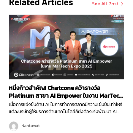
Related Articles
See All Post
หนึ่งก้าวสำคัญ! Chatcone คว้ารางวัล
Platinum สาขา AI Empower ในงาน MarTech
Expo 2025
เมื่อการแข่งขันด้าน AI ในการทำการตลาดมีความเข้มข้นเท่าไหร่
แต่ละบริษัทผู้ให้บริการด้านเทคโนโลยีก็ยิ่งต้องเร่งพัฒนา AI
ของตัวเองเพื่อเพิ่มขีดความสามารถในการให้บริการลูกค้ามาก
ขึ้น และครั้งนี้ถือเป็นอีกหนึ่งก้าวสำคัญของบริษัท คลิกเน็กซ์
Nantawat
เทคโนโลยี จำกัด เพราะ Chatcone ของเรา คว้ารางวัล AI