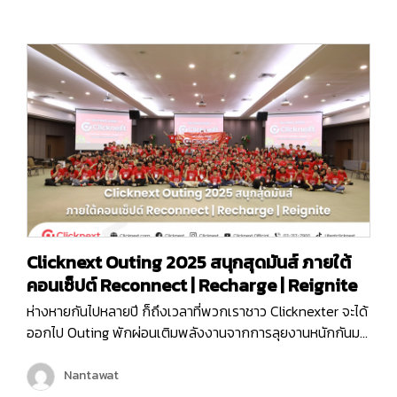
Empower ระดับ Platinum ในงาน MarTech…
Clicknext Outing 2025 สนุกสุดมันส์ ภายใต้
คอนเซ็ปต์ Reconnect | Recharge | Reignite
ห่างหายกันไปหลายปี ก็ถึงเวลาที่พวกเราชาว Clicknexter จะได้
ออกไป Outing พักผ่อนเติมพลังงานจากการลุยงานหนักกันมา
นาน และคราวนี้พวกเราไม่ได้ไป Outing กันแบบธรรมดา ๆ แต่
พวกเรายังมีกิจกรรมมากมายทั้งช่วงกลางวันและกลางคืน เพื่อ
Nantawat
ให้พนักงานได้กระชับมิตร เติมเต็มพลังงาน จุดไฟแห่งการ