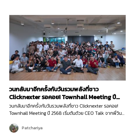
ทำงานขึ้นมาใหม่ เพราะคอนเซ็ปต์ของพวกเราในครั้งนี้ก็คือ
Reconnect | Recharge | Reignite…
วนกลับมาอีกครั้งกับวันรวมพลังที่ชาว
Clicknexter รอคอย! Townhall Meeting ปี
2568
วนกลับมาอีกครั้งกับวันรวมพลังที่ชาว Clicknexter รอคอย!
Townhall Meeting ปี 2568 เริ่มต้นด้วย CEO Talk จากพี่วิน
ที่มาแบ่งปันภาพรวมขององค์กรและ Roadmap 2025 ซึ่งเต็มไป
ด้วยโอกาสและความท้าทาย ปีนี้ Clicknext มุ่งเน้นการขยาย
Patchariya
บริการและพัฒนาผลิตภัณฑ์ให้ตอบโจทย์ลูกค้ามากยิ่งขึ้น