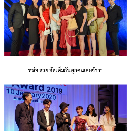
หล่อ สวย จัดเต็มกันทุกคนเลยจ้าาา