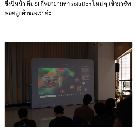
ซึ่งปีหน้า ทีม SI ก็พยายามหา solution ใหม่ ๆ เข้ามาซัพ
พอตลูกค้าของเราค่ะ