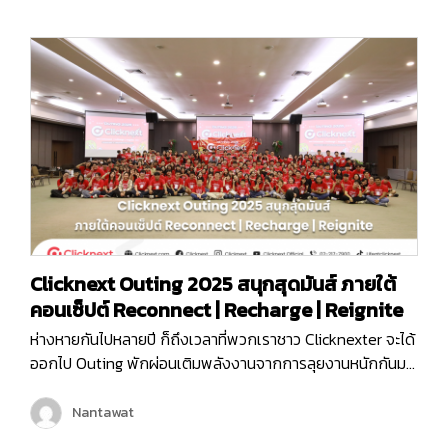
Empower ระดับ Platinum ในงาน MarTech…
Clicknext Outing 2025 สนุกสุดมันส์ ภายใต้
คอนเซ็ปต์ Reconnect | Recharge | Reignite
ห่างหายกันไปหลายปี ก็ถึงเวลาที่พวกเราชาว Clicknexter จะได้
ออกไป Outing พักผ่อนเติมพลังงานจากการลุยงานหนักกันมา
นาน และคราวนี้พวกเราไม่ได้ไป Outing กันแบบธรรมดา ๆ แต่
พวกเรายังมีกิจกรรมมากมายทั้งช่วงกลางวันและกลางคืน เพื่อ
Nantawat
ให้พนักงานได้กระชับมิตร เติมเต็มพลังงาน จุดไฟแห่งการ