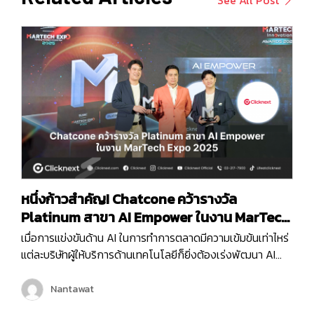
See All Post
หนึ่งก้าวสำคัญ! Chatcone คว้ารางวัล
Platinum สาขา AI Empower ในงาน MarTech
Expo 2025
เมื่อการแข่งขันด้าน AI ในการทำการตลาดมีความเข้มข้นเท่าไหร่
แต่ละบริษัทผู้ให้บริการด้านเทคโนโลยีก็ยิ่งต้องเร่งพัฒนา AI
ของตัวเองเพื่อเพิ่มขีดความสามารถในการให้บริการลูกค้ามาก
ขึ้น และครั้งนี้ถือเป็นอีกหนึ่งก้าวสำคัญของบริษัท คลิกเน็กซ์
Nantawat
เทคโนโลยี จำกัด เพราะ Chatcone ของเรา คว้ารางวัล AI