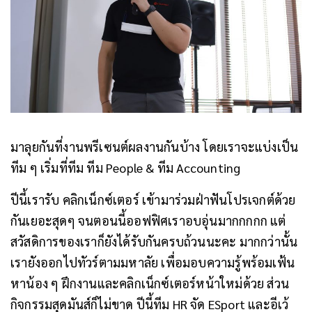
มาลุยกันที่งานพรีเซนต์ผลงานกันบ้าง โดยเราจะแบ่งเป็น
ทีม ๆ เริ่มที่ทีม
ทีม People & ทีม Accounting
ปีนี้เรารับ คลิกเน็กซ์เตอร์ เข้ามาร่วมฝ่าฟันโปรเจกต์ด้วย
กันเยอะสุดๆ จนตอนนี้ออฟฟิศเราอบอุ่นมากกกกก แต่
สวัสดิการของเราก็ยังได้รับกันครบถ้วนนะคะ มากกว่านั้น
เรายังออกไปทัวร์ตามมหาลัย เพื่อมอบความรู้พร้อมเฟ้น
หาน้อง ๆ ฝึกงานและคลิกเน็กซ์เตอร์หน้าใหม่ด้วย ส่วน
กิจกรรมสุดมันส์ก็ไม่ขาด ปีนี้ทีม HR จัด ESport และอีเว้