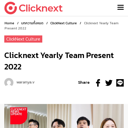
Home
/
บทความทั้งหมด
/
ClickNext Culture
/
Clicknext Yearly Team
Present 2022
ClickNext Culture
Clicknext Yearly Team Present
2022
waranya.v
Share