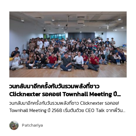
ทำงานขึ้นมาใหม่ เพราะคอนเซ็ปต์ของพวกเราในครั้งนี้ก็คือ
Reconnect | Recharge | Reignite…
วนกลับมาอีกครั้งกับวันรวมพลังที่ชาว
Clicknexter รอคอย! Townhall Meeting ปี
2568
วนกลับมาอีกครั้งกับวันรวมพลังที่ชาว Clicknexter รอคอย!
Townhall Meeting ปี 2568 เริ่มต้นด้วย CEO Talk จากพี่วิน
ที่มาแบ่งปันภาพรวมขององค์กรและ Roadmap 2025 ซึ่งเต็มไป
ด้วยโอกาสและความท้าทาย ปีนี้ Clicknext มุ่งเน้นการขยาย
Patchariya
บริการและพัฒนาผลิตภัณฑ์ให้ตอบโจทย์ลูกค้ามากยิ่งขึ้น