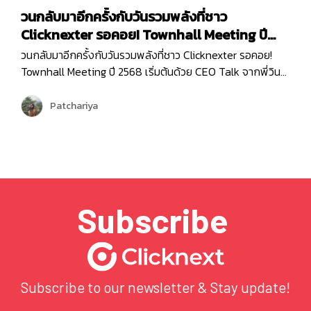
วนกลับมาอีกครั้งกับวันรวมพลังที่ชาว
Clicknexter รอคอย! Townhall Meeting ปี
2568
วนกลับมาอีกครั้งกับวันรวมพลังที่ชาว Clicknexter รอคอย!
Townhall Meeting ปี 2568 เริ่มต้นด้วย CEO Talk จากพี่วิน
ที่มาแบ่งปันภาพรวมขององค์กรและ Roadmap 2025 ซึ่งเต็มไป
ด้วยโอกาสและความท้าทาย ปีนี้ Clicknext มุ่งเน้นการขยาย
Patchariya
บริการและพัฒนาผลิตภัณฑ์ให้ตอบโจทย์ลูกค้ามากยิ่งขึ้น
พร้อมกล่าวขอบคุณทุกทีมที่ทุ่มเททำงานด้วยใจและความมุ่งมั่น
ตลอดปีที่ผ่านมา …
Subscribe
Subscribe to our newsletter & Stay update!