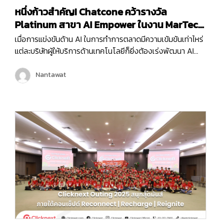
หนึ่งก้าวสำคัญ! Chatcone คว้ารางวัล
Platinum สาขา AI Empower ในงาน MarTech
Expo 2025
เมื่อการแข่งขันด้าน AI ในการทำการตลาดมีความเข้มข้นเท่าไหร่
แต่ละบริษัทผู้ให้บริการด้านเทคโนโลยีก็ยิ่งต้องเร่งพัฒนา AI
ของตัวเองเพื่อเพิ่มขีดความสามารถในการให้บริการลูกค้ามาก
ขึ้น และครั้งนี้ถือเป็นอีกหนึ่งก้าวสำคัญของบริษัท คลิกเน็กซ์
Nantawat
เทคโนโลยี จำกัด เพราะ Chatcone ของเรา คว้ารางวัล AI
Empower ระดับ Platinum ในงาน MarTech…