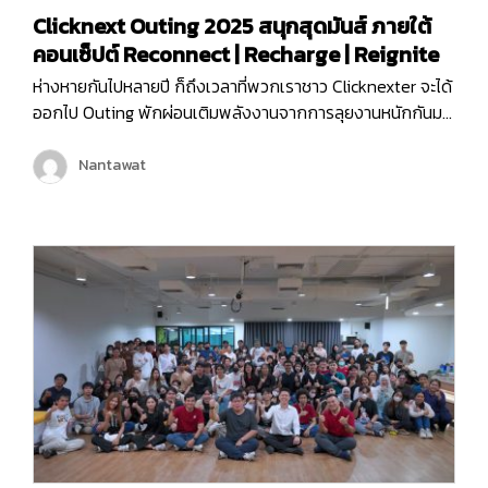
Clicknext Outing 2025 สนุกสุดมันส์ ภายใต้
คอนเซ็ปต์ Reconnect | Recharge | Reignite
ห่างหายกันไปหลายปี ก็ถึงเวลาที่พวกเราชาว Clicknexter จะได้
ออกไป Outing พักผ่อนเติมพลังงานจากการลุยงานหนักกันมา
นาน และคราวนี้พวกเราไม่ได้ไป Outing กันแบบธรรมดา ๆ แต่
พวกเรายังมีกิจกรรมมากมายทั้งช่วงกลางวันและกลางคืน เพื่อ
Nantawat
ให้พนักงานได้กระชับมิตร เติมเต็มพลังงาน จุดไฟแห่งการ
ทำงานขึ้นมาใหม่ เพราะคอนเซ็ปต์ของพวกเราในครั้งนี้ก็คือ
Reconnect | Recharge | Reignite…