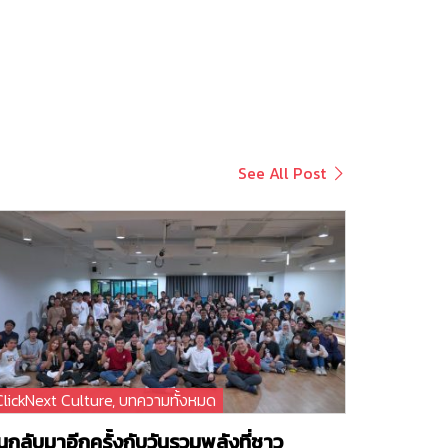
See All Post
ClickNext Culture
,
บทความทั้งหมด
นกลับมาอีกครั้งกับวันรวมพลังที่ชาว