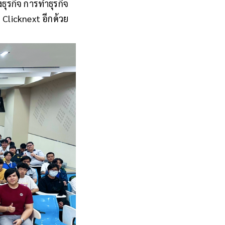
างธุรกิจ การทำธุรกิจ
 Clicknext อีกด้วย