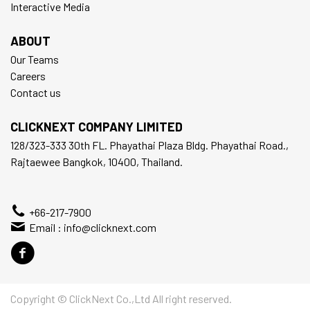
Interactive Media
ABOUT
Our Teams
Careers
Contact us
CLICKNEXT COMPANY LIMITED
128/323-333 30th FL. Phayathai Plaza Bldg. Phayathai Road.,
Rajtaewee Bangkok, 10400, Thailand.
+66-217-7900
Email :
info@clicknext.com
Copyright © ClickNext Co.,Ltd All right reserved.