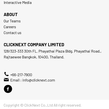
Interactive Media
ABOUT
Our Teams
Careers
Contact us
CLICKNEXT COMPANY LIMITED
128/323-333 30th FL. Phayathai Plaza Bldg. Phayathai Road.,
Rajtaewee Bangkok, 10400, Thailand.
+66-217-7900
Email :
info@clicknext.com
Copyright © ClickNext Co.,Ltd All right reserved.