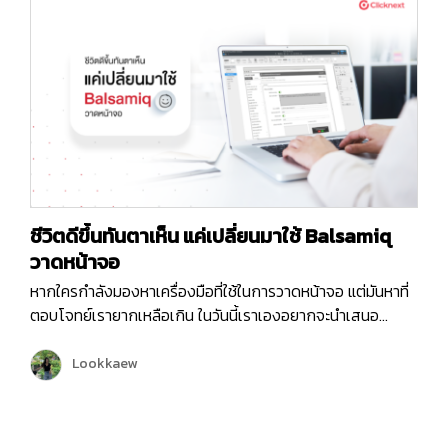
ประเภทของสมองมนุษย์ ยกตัวอย่างง่ายๆ เช่นการที่เรานำ
สิ่งของที่หน้าตาคล้ายๆ กันนำมาวางไว้ใกล้กัน โดยหลัก…
ชีวิตดีขึ้นทันตาเห็น แค่เปลี่ยนมาใช้ Balsamiq
วาดหน้าจอ
หากใครกำลังมองหาเครื่องมือที่ใช้ในการวาดหน้าจอ แต่มันหาที่
ตอบโจทย์เรายากเหลือเกิน ในวันนี้เราเองอยากจะนำเสนอ
เครื่องมือดีดีที่ใช้ในการวาดหน้าจอที่มีชื่อว่า “Balsamiq” หรือ
ภาษาไทยอ่านออกเสียงว่า “บัล-ซา-มิก” พอลองอ่านออกเสียง
Lookkaew
ตามแล้ว อื้มมมม…ก็ดูไม่ไทยเท่าไหร่นะ ! เราไปเริ่มทำความรู้จักกับ
เครื่องมือวาดหน้าจอที่ตอบโจทย์ในหลายมุมมองและไม่ซับซ้อน
ตัวนี้กันเลยดีกว่า Balsamiq คืออะไร ? “Balsamiq” หรือ “บัล-