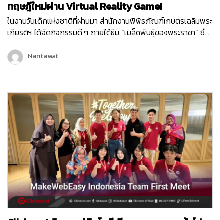
ทฤษฎีใหม่ผ่าน Virtual Reality Game!
ในงานวันเด็กแห่งชาติที่ผ่านมา สำนักงานพิพิธภัณฑ์เกษตรเฉลิมพระ
เกียรติฯ ได้จัดกิจกรรมดี ๆ ภายใต้ธีม “เมล็ดพันธุ์ของพระราชา” ซึ่ง
เต็มไปด้วยกิจกรรมสนุก ๆ มากมายเพื่อเสริมสร้างการเรียนรู้ให้กับ
เด็ก ๆ และเยาวชน หนึ่งในกิจกรรมที่ได้รับความสนใจจากเด็ก ๆ
Nantawat
ภายในงานก็คือ Virtual Reality Game “1 ไร่ พึ่งตนเอง”…