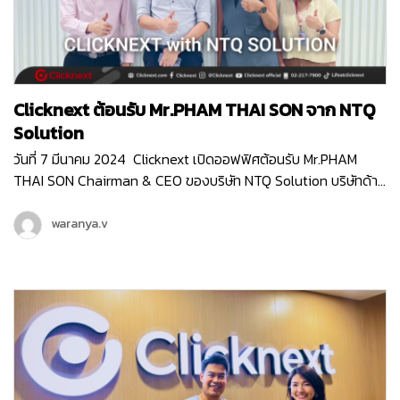
Clicknext ต้อนรับ Mr.PHAM THAI SON จาก NTQ
Solution
วันที่ 7 มีนาคม 2024 Clicknext เปิดออฟฟิศต้อนรับ Mr.PHAM
THAI SON Chairman & CEO ของบริษัท NTQ Solution บริษัทด้าน
IT ท็อป10 ของประเทศเวียดนาม ที่มีพนักงานกว่า 3,000 คน (
มากกว่าเราตั้ง10เท่า! ) Mr.SON เข้ามาเยี่ยมชมบริษัท Clicknext และ
waranya.v
ร่วมพูดคุยกับคุณวิน CEO ของเรา ถึงความสนใจใน IT Solution
ของคลิกเน็กซ์ที่จะเวิร์คร่วมกันได้ ทั้งการเป็น Partner ในการทำ
Enterprise Software Solution , การส่ง Products Platfrom
ของไทยไปยังตลาดต่างประเทศ และแผนระยะยาวที่ทางคลิกเน็กซ์กับ
NTQ อาจจะได้จับมือเป็นพาร์ทเนอร์กันในอนาคตด้วยค่ะ NTQ
Solution เป็นบริษัทด้าน IT Solution ของประเทศเวียดนาม ที่ให้
บริการครอบคลุมตั้งแต่บริการ Software Development , บริการ
Consulting สำหรับ Business Technology , บริการด้านการ