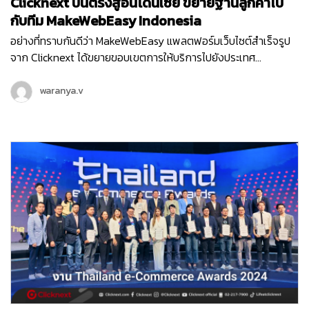
Clicknext บินตรงสู่อินโดนีเซีย ขยายฐานลูกค้าไป
กับทีม MakeWebEasy Indonesia
อย่างที่ทราบกันดีว่า MakeWebEasy แพลตฟอร์มเว็บไซต์สำเร็จรูป
จาก Clicknext ได้ขยายขอบเขตการให้บริการไปยังประเทศ
อินโดนีเซีย ประเทศที่น่าจับตามองทั้งในด้านเศรษฐกิจ อุตสาหกรรม
และการลงทุนดาวเด่นของ South East Asia ตั้งแต่เดือนกุมภาพันธ์
waranya.v
ปี 2564 จนปัจจุบันเข้าปีที่ 3 ทีม MakeWebEasy Indonesia ของเรา
ได้เติบโตขึ้นอย่างก้าวกระโดด และดูแลธุรกิจลูกค้าอินโดนีเซียอยู่กว่า
15,000…