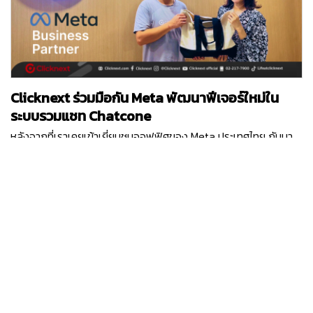
พัฒนา Technology Innovation ต่าง ๆ ที่การันตีด้วยรางวัล
Vietnam TOP 10 ICT 2ปีซ้อน และสำนักงานใหญ่ที่มีอยู่ 5 ประเทศทั่ว
โลก
Clicknext ร่วมมือกัน Meta พัฒนาฟีเจอร์ใหม่ใน
ระบบรวมแชท Chatcone
หลังจากที่เราเคยเข้าเยี่ยมชมออฟฟิศของ Meta ประเทศไทย กันมา
แล้ว ครั้งนี้ Clicknext ได้มีโอกาสเปิดออฟฟิศต้อนรับคุณ Ashley
ตัวแทนจาก Meta ประเทศสิงคโปร์ ในฐานะที่คลิกเน็กซ์เป็น Meta
Business Partner และได้ร่วมมือกันในหลาย ๆ โปรเจกต์ที่ผ่านมา
waranya.v
คุณ Ashley ได้เข้ามาพูดคุยถึงโปรเจกต์ฟีเจอร์ใหม่ที่ Chatcone
บริการระบบ Omni-channel Caht ของคลิกเน็กซ์ กำลังเวิร์คร่วม
กับ Meta พร้อมกับได้อัปเดทแผนพัฒนาของระบบ Chatcone ที่จะ
เกิดขึ้นในปีนี้แบบยาว ๆ และยังมีแคมเปญการตลาดออนไลน์ต่าง ๆ ที่
ได้รับการสนับสนุนจาก Meta อีกด้วย รับรองว่าในปี 2024 ระบบรวม
แชท Chatcone จะมีฟีเจอร์ล้ำ ๆ ให้ลูกค้าทุกท่านได้ใช้งานแน่นอน
โดยเฉพาะฟีเจอร์ที่ได้เชื่อมต่อกับแพลตฟอร์มในเครือ Meta อย่าง