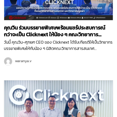
คุณวิน ร่วมบรรยายพิเศษพร้อมแชร์ประสบการณ์
กว่าจะเป็น Clicknext ให้น้อง ๆ คณะวิทยาการ
สารสนเทศ ม.บูรพา
วันนี้ คุณวิน-ศุภยศ CEO ของ Clicknext ได้รับเกียรติให้เป็นวิทยากร
บรรยายพิเศษให้กับน้อง ๆ นิสิตคณะวิทยาการสารสนเทศ
มหาวิทยาลัยบูรพา ที่มีความสนใจในเรื่องการทำธุรกิจในหัวข้อ ‘
Newly formed ventures, small to medium size growth-
waranya.v
oriented ventures and entrepreneurial ventures within
larger organizations ’ ซึ่งการบรรยายพิเศษนี้เป็นหนึ่งในกิจกรรม
ดี ๆ ในโครงการแลกเปลี่ยนความรู้การเป็นผู้ประกอบการ เพื่อให้นิสิต
ได้มีทักษะและความรู้ที่จำเป็นในการประกอบธุรกิจจากผู้มี
ประสบการณ์โดยตรงค่ะ น้อง ๆ นิสิตที่เข้าร่วมในวันนี้ ก็ได้รับองค์
ความรู้ไปแบบจัดเต็ม ตั้งแต่เรื่องโครงสร้างธุรกิจ การทำธุรกิจต้อง
เริ่มยังไง พร้อมรับฟังการแชร์ประสบการณ์ตรงจากคุณวิน ถึงที่มา
ของการสร้าง Clicknext อีกด้วย