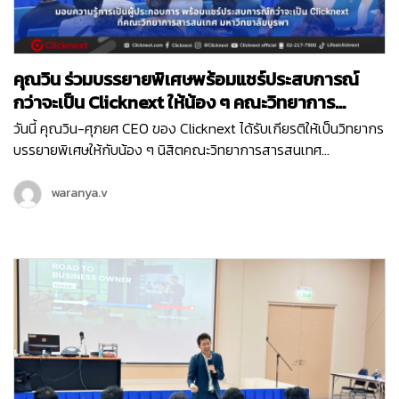
คุณวิน ร่วมบรรยายพิเศษพร้อมแชร์ประสบการณ์
กว่าจะเป็น Clicknext ให้น้อง ๆ คณะวิทยาการ
สารสนเทศ ม.บูรพา
วันนี้ คุณวิน-ศุภยศ CEO ของ Clicknext ได้รับเกียรติให้เป็นวิทยากร
บรรยายพิเศษให้กับน้อง ๆ นิสิตคณะวิทยาการสารสนเทศ
มหาวิทยาลัยบูรพา ที่มีความสนใจในเรื่องการทำธุรกิจในหัวข้อ ‘
Newly formed ventures, small to medium size growth-
waranya.v
oriented ventures…