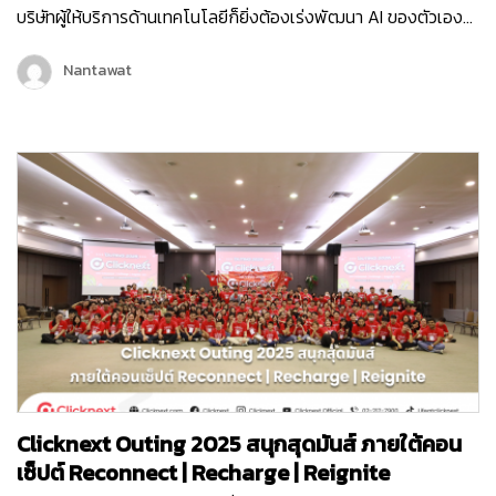
บริษัทผู้ให้บริการด้านเทคโนโลยีก็ยิ่งต้องเร่งพัฒนา AI ของตัวเอง
เพื่อเพิ่มขีดความสามารถในการให้บริการลูกค้ามากขึ้น และครั้งนี้ถือ
เป็นอีกหนึ่งก้าวสำคัญของบริษัท คลิกเน็กซ์ เทคโนโลยี จำกัด เพราะ
Nantawat
Chatcone ของเรา คว้ารางวัล AI Empower ระดับ Platinum ใน
งาน MarTech…
Clicknext Outing 2025 สนุกสุดมันส์ ภายใต้คอน
เซ็ปต์ Reconnect | Recharge | Reignite