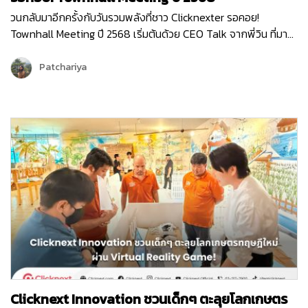
วนกลับมาอีกครั้งกับวันรวมพลังที่ชาว Clicknexter รอคอย!
Townhall Meeting ปี 2568 เริ่มต้นด้วย CEO Talk จากพี่วิน ที่มา
แบ่งปันภาพรวมขององค์กรและ Roadmap 2025 ซึ่งเต็มไปด้วย
โอกาสและความท้าทาย ปีนี้ Clicknext มุ่งเน้นการขยายบริการและ
Patchariya
พัฒนาผลิตภัณฑ์ให้ตอบโจทย์ลูกค้ามากยิ่งขึ้น พร้อมกล่าวขอบคุณ
ทุกทีมที่ทุ่มเททำงานด้วยใจและความมุ่งมั่นตลอดปีที่ผ่านมา …
Clicknext Innovation ชวนเด็กๆ ตะลุยโลกเกษตร