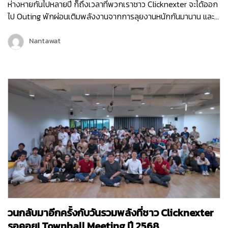
ห่างหายกันไปหลายปี ก็ถึงเวลาที่พวกเราชาว Clicknexter จะได้ออก
ไป Outing พักผ่อนเติมพลังงานจากการลุยงานหนักกันมานาน และ
คราวนี้พวกเราไม่ได้ไป Outing กันแบบธรรมดา ๆ แต่พวกเรายังมี
กิจกรรมมากมายทั้งช่วงกลางวันและกลางคืน เพื่อให้พนักงานได้
Nantawat
กระชับมิตร เติมเต็มพลังงาน จุดไฟแห่งการทำงานขึ้นมาใหม่ เพราะ
คอนเซ็ปต์ของพวกเราในครั้งนี้ก็คือ Reconnect | Recharge |
Reignite…
วนกลับมาอีกครั้งกับวันรวมพลังที่ชาว Clicknexter
รอคอย! Townhall Meeting ปี 2568