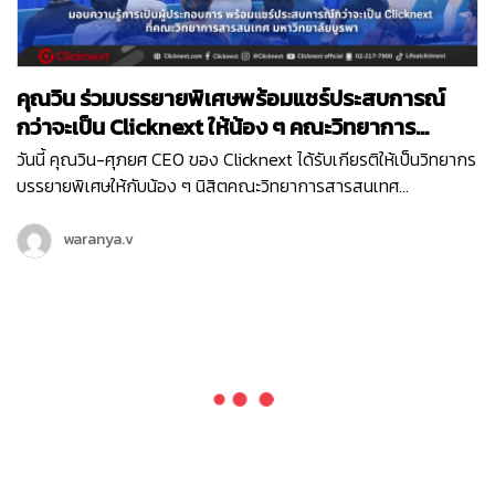
คุณวิน ร่วมบรรยายพิเศษพร้อมแชร์ประสบการณ์
กว่าจะเป็น Clicknext ให้น้อง ๆ คณะวิทยาการ
สารสนเทศ ม.บูรพา
วันนี้ คุณวิน-ศุภยศ CEO ของ Clicknext ได้รับเกียรติให้เป็นวิทยากร
บรรยายพิเศษให้กับน้อง ๆ นิสิตคณะวิทยาการสารสนเทศ
มหาวิทยาลัยบูรพา ที่มีความสนใจในเรื่องการทำธุรกิจในหัวข้อ ‘
Newly formed ventures, small to medium size growth-
waranya.v
oriented ventures…