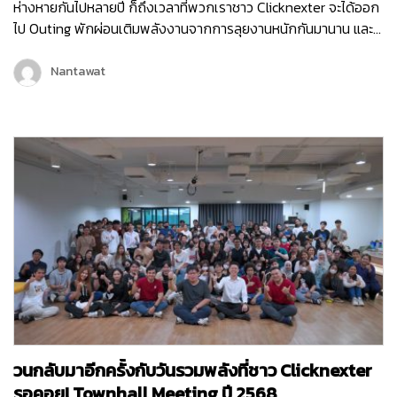
ห่างหายกันไปหลายปี ก็ถึงเวลาที่พวกเราชาว Clicknexter จะได้ออก
ไป Outing พักผ่อนเติมพลังงานจากการลุยงานหนักกันมานาน และ
คราวนี้พวกเราไม่ได้ไป Outing กันแบบธรรมดา ๆ แต่พวกเรายังมี
กิจกรรมมากมายทั้งช่วงกลางวันและกลางคืน เพื่อให้พนักงานได้
Nantawat
กระชับมิตร เติมเต็มพลังงาน จุดไฟแห่งการทำงานขึ้นมาใหม่ เพราะ
คอนเซ็ปต์ของพวกเราในครั้งนี้ก็คือ Reconnect | Recharge |
Reignite…
วนกลับมาอีกครั้งกับวันรวมพลังที่ชาว Clicknexter
รอคอย! Townhall Meeting ปี 2568