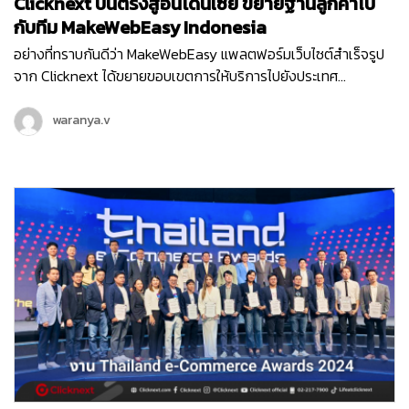
Clicknext บินตรงสู่อินโดนีเซีย ขยายฐานลูกค้าไป
กับทีม MakeWebEasy Indonesia
อย่างที่ทราบกันดีว่า MakeWebEasy แพลตฟอร์มเว็บไซต์สำเร็จรูป
จาก Clicknext ได้ขยายขอบเขตการให้บริการไปยังประเทศ
อินโดนีเซีย ประเทศที่น่าจับตามองทั้งในด้านเศรษฐกิจ อุตสาหกรรม
และการลงทุนดาวเด่นของ South East Asia ตั้งแต่เดือนกุมภาพันธ์
waranya.v
ปี 2564 จนปัจจุบันเข้าปีที่ 3 ทีม MakeWebEasy Indonesia ของเรา
ได้เติบโตขึ้นอย่างก้าวกระโดด และดูแลธุรกิจลูกค้าอินโดนีเซียอยู่กว่า
15,000…