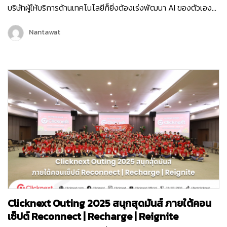
บริษัทผู้ให้บริการด้านเทคโนโลยีก็ยิ่งต้องเร่งพัฒนา AI ของตัวเอง
เพื่อเพิ่มขีดความสามารถในการให้บริการลูกค้ามากขึ้น และครั้งนี้ถือ
เป็นอีกหนึ่งก้าวสำคัญของบริษัท คลิกเน็กซ์ เทคโนโลยี จำกัด เพราะ
Nantawat
Chatcone ของเรา คว้ารางวัล AI Empower ระดับ Platinum ใน
งาน MarTech…
Clicknext Outing 2025 สนุกสุดมันส์ ภายใต้คอน
เซ็ปต์ Reconnect | Recharge | Reignite