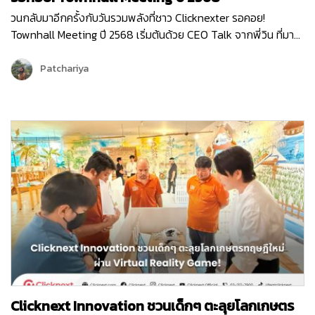
วนกลับมาอีกครั้งกับวันรวมพลังที่ชาว Clicknexter รอคอย!
Townhall Meeting ปี 2568 เริ่มต้นด้วย CEO Talk จากพี่วิน ที่มา
แบ่งปันภาพรวมขององค์กรและ Roadmap 2025 ซึ่งเต็มไปด้วย
โอกาสและความท้าทาย ปีนี้ Clicknext มุ่งเน้นการขยายบริการและ
Patchariya
พัฒนาผลิตภัณฑ์ให้ตอบโจทย์ลูกค้ามากยิ่งขึ้น พร้อมกล่าวขอบคุณ
ทุกทีมที่ทุ่มเททำงานด้วยใจและความมุ่งมั่นตลอดปีที่ผ่านมา …
Clicknext Innovation ชวนเด็กๆ ตะลุยโลกเกษตร