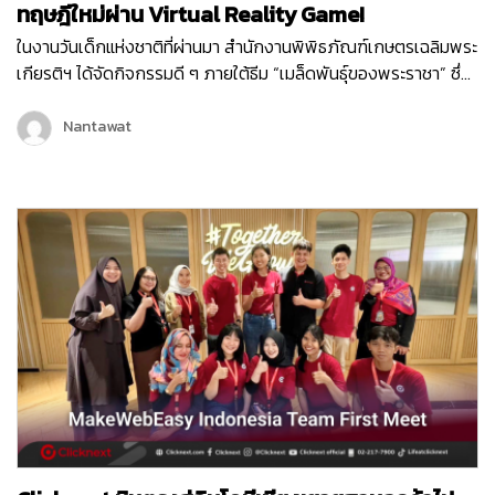
ทฤษฎีใหม่ผ่าน Virtual Reality Game!
ในงานวันเด็กแห่งชาติที่ผ่านมา สำนักงานพิพิธภัณฑ์เกษตรเฉลิมพระ
เกียรติฯ ได้จัดกิจกรรมดี ๆ ภายใต้ธีม “เมล็ดพันธุ์ของพระราชา” ซึ่ง
เต็มไปด้วยกิจกรรมสนุก ๆ มากมายเพื่อเสริมสร้างการเรียนรู้ให้กับ
เด็ก ๆ และเยาวชน หนึ่งในกิจกรรมที่ได้รับความสนใจจากเด็ก ๆ
Nantawat
ภายในงานก็คือ Virtual Reality Game “1 ไร่ พึ่งตนเอง”…