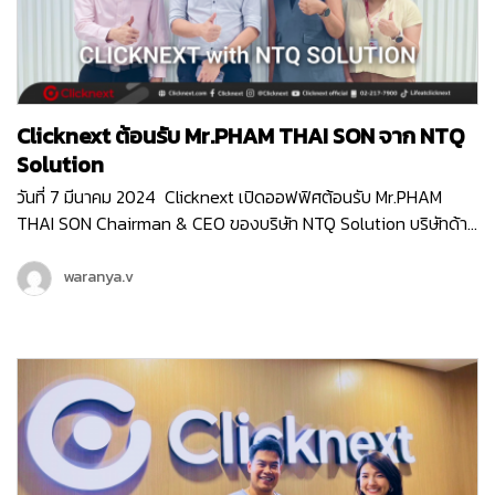
Clicknext ต้อนรับ Mr.PHAM THAI SON จาก NTQ
Solution
วันที่ 7 มีนาคม 2024 Clicknext เปิดออฟฟิศต้อนรับ Mr.PHAM
THAI SON Chairman & CEO ของบริษัท NTQ Solution บริษัทด้าน
IT ท็อป10 ของประเทศเวียดนาม ที่มีพนักงานกว่า 3,000 คน (
มากกว่าเราตั้ง10เท่า! ) Mr.SON เข้ามาเยี่ยมชมบริษัท Clicknext และ
waranya.v
ร่วมพูดคุยกับคุณวิน CEO ของเรา ถึงความสนใจใน IT Solution
ของคลิกเน็กซ์ที่จะเวิร์คร่วมกันได้ ทั้งการเป็น Partner ในการทำ
Enterprise Software Solution , การส่ง Products Platfrom
ของไทยไปยังตลาดต่างประเทศ และแผนระยะยาวที่ทางคลิกเน็กซ์กับ
NTQ อาจจะได้จับมือเป็นพาร์ทเนอร์กันในอนาคตด้วยค่ะ NTQ
Solution เป็นบริษัทด้าน IT Solution ของประเทศเวียดนาม ที่ให้
บริการครอบคลุมตั้งแต่บริการ Software Development , บริการ
Consulting สำหรับ Business Technology , บริการด้านการ