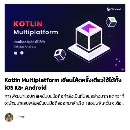
AI (Artificial intelligence) จะกลายเป็นส่วนสำคัญในการดำเนิน
ธุรกิจขององค์กรต่างๆ และสามารถสร้าง AI Solutions ขึ้นมาใช้
ประโยชน์ได้ง่ายๆ ด้วยวิธี Drag-and-drop โดยไม่ต้องเขียน Code
(No-code AI) ให้ยุ่งยาก จึงทำให้ธุรกิจต่างๆ สามารถพัฒนา
ผลิตภัณฑ์และบริการที่ชาญฉลาดยิ่งขึ้นด้วยพลังของ AI ตัวอย่าง
การนำ AI ไปใช้ บริษัท Stitch Fix ซึ่งทำธุรกิจค้าปลีกในสหรัฐอเมริกา
และสหราชอาณาจักร เป็นหนึ่งในธุรกิจที่นำ AI ไปใช้แล้ว โดยใช้ AI
แนะนำเครื่องแต่งกายที่มีขนาดและรสนิยมตรงกับความต้องการของ
ลูกค้า ในปี 2023 การช้อปปิ้งและการจัดส่งแบบไร้การสัมผัส จะเป็นเท
รนด์ที่ได้รับความนิยมอย่างมาก และ AI ก็จะเป็นเครื่องมือสำคัญที่ช่วย
ให้ผู้บริโภคสามารถชำระเงิน รับสินค้า และบริการต่างๆ ได้ง่ายขึ้น AI
Kotlin Multiplatform เขียนโค้ดครั้งเดียวใช้ได้ทั้ง
จะเข้าไปอยู่ในเกือบทุกกระบวนการทางธุรกิจในอุตสาหกรรมต่างๆ
เพิ่มมากขึ้น เช่น ธุรกิจค้าปลีก มีแนวโน้มที่จะใช้ AI เข้ามาบริหาร
iOS และ Android
จัดการสินค้าคงคลังให้เป็นแบบอัตโนมัติมากขึ้น ประกอบกับ
การพัฒนาแอปพลิเคชันบนมือถือกำลังเป็นที่นิยมอย่างมาก แต่กว่าที่
Convenience trends หรือเทรนด์ที่เน้นความสะดวกสบาย เช่น การ
จะพัฒนาแอปพลิเคชันบนมือถือออกมาสำเร็จ 1 แอปพลิเคชัน จะต้อง
สั่งซื้อสินค้าออนไลน์ในรูปแบบต่างๆ จะกลายเป็นเรื่องปกติ เช่น
แยกเขียนทั้ง Kotlin สำหรับระบบปฏิบัติการ Android และ Swift
Buy-online-pickup-at-curbside (BOPAC) คือ รูปแบบที่ลูกค้า
สำหรับระบบปฏิบัติการ iOS แต่ในปัจจุบันเราสามารถนำ Kotlin
First
เลือกซื้อสินค้าผ่านช่องทางออนไลน์ และไปรับสินค้าที่ร้านค้าด้วย
Multiplatform มาช่วยลดระยะเวลา และเพิ่มประสิทธิภาพในการ
ตนเอง โดยผู้บริโภคไม่ต้องลงจากรถเพื่อมารับสินค้า เนื่องจาก