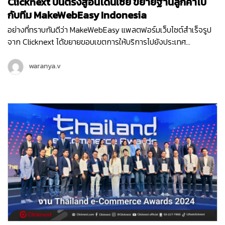
Clicknext บินตรงสู่อินโดนีเซีย ขยายฐานลูกค้าไป
กับทีม MakeWebEasy Indonesia
อย่างที่ทราบกันดีว่า MakeWebEasy แพลตฟอร์มเว็บไซต์สำเร็จรูป
จาก Clicknext ได้ขยายขอบเขตการให้บริการไปยังประเทศ
อินโดนีเซีย ประเทศที่น่าจับตามองทั้งในด้านเศรษฐกิจ อุตสาหกรรม
และการลงทุนดาวเด่นของ South East Asia ตั้งแต่เดือนกุมภาพันธ์
waranya.v
ปี 2564 จนปัจจุบันเข้าปีที่ 3 ทีม MakeWebEasy Indonesia ของเรา
ได้เติบโตขึ้นอย่างก้าวกระโดด และดูแลธุรกิจลูกค้าอินโดนีเซียอยู่กว่า
15,000…