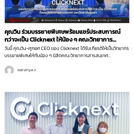
คุณวิน ร่วมบรรยายพิเศษพร้อมแชร์ประสบการณ์
กว่าจะเป็น Clicknext ให้น้อง ๆ คณะวิทยาการ
สารสนเทศ ม.บูรพา
วันนี้ คุณวิน-ศุภยศ CEO ของ Clicknext ได้รับเกียรติให้เป็นวิทยากร
บรรยายพิเศษให้กับน้อง ๆ นิสิตคณะวิทยาการสารสนเทศ
มหาวิทยาลัยบูรพา ที่มีความสนใจในเรื่องการทำธุรกิจในหัวข้อ ‘
Newly formed ventures, small to medium size growth-
waranya.v
oriented ventures and entrepreneurial ventures within
larger organizations ’ ซึ่งการบรรยายพิเศษนี้เป็นหนึ่งในกิจกรรม
ดี ๆ ในโครงการแลกเปลี่ยนความรู้การเป็นผู้ประกอบการ เพื่อให้นิสิต
ได้มีทักษะและความรู้ที่จำเป็นในการประกอบธุรกิจจากผู้มี
ประสบการณ์โดยตรงค่ะ น้อง ๆ นิสิตที่เข้าร่วมในวันนี้ ก็ได้รับองค์
ความรู้ไปแบบจัดเต็ม ตั้งแต่เรื่องโครงสร้างธุรกิจ การทำธุรกิจต้อง
เริ่มยังไง พร้อมรับฟังการแชร์ประสบการณ์ตรงจากคุณวิน ถึงที่มา
ของการสร้าง Clicknext อีกด้วย