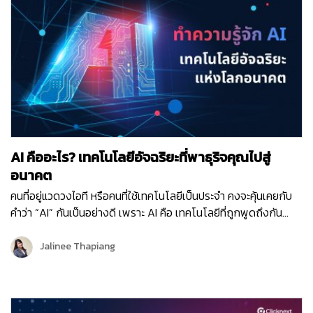
ด้วยค่ะ โดยคลิกเน็กซ์ได้ร่วมมือกับสำนักงานประกันสังคม นำ ระบบ
ส่งข้อความสั้น หรือ ระบบ SMS มาใช้งานร่วมกับ ระบบ One Time
Password (OTP) ซึ่งเป็นชุดรหัสผ่านสำหรับใช้งานครั้งเดียวในการ
ยืนยันตัวตนบุคคล เพื่อความปลอดภัยในการทำธุรกรรม
อิเล็กทรอนิกส์ ซึ่ง ระบบ SMS จะถูกใช้งานในการแจ้งเตือนการชำระ
เงินสมทบ เพื่อไม่ให้ผู้ประกันตนตามมาตรา 39 สิ้นสภาพการเป็นผู้
ประกันตน ด้วยเหตุจากการขาดส่งเงินสมทบ พร้อมทั้งให้บริการแจ้ง
ผลการเปลี่ยนสถานพยาบาลของผู้ประกันตนนั่นเองค่ะ
AI คืออะไร? เทคโนโลยีอัจฉริยะที่พาธุริจคุณไปสู่
อนาคต
คนที่อยู่แวดวงไอที หรือคนที่ใช้เทคโนโลยีเป็นประจำ คงจะคุ้นเคยกับ
คำว่า “AI” กันเป็นอย่างดี เพราะ AI คือ เทคโนโลยีที่ถูกพูดถึงกัน
อย่างมากมายในปัจจุบันในแง่ของความชาญฉลาดที่สามารถทำงานได้
ใกล้เคียงกับมนุษย์เรา และ AI ยังเป็นเทคโนโลยีที่ติดอันดับ 1 ของการ
Jalinee Thapiang
จัดอันดับเทรนด์เทคโนโลยีที่น่าสนใจในปี 2023 อีกด้วย! ในช่วงไม่กี่
ปีที่ผ่านมา เราได้เห็นการนำเทคโนโลยี AI ไปปรับใช้ในหลายสาขา
ธุรกิจและอุตสาหกรรม ทำให้เกิดเทรนด์ต่างๆ ที่น่าสนใจ ไม่ว่าจะเป็น
แชทบอทที่เข้าใจบทสนทนา สามารถถาม-ตอบได้หลากหลายอย่าง