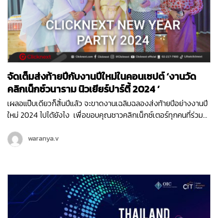
Facebook , Messenger และ Instagram ที่จะช่วยตอบโจทย์ความ
ต้องการของธุรกิจ ทั้งการบริการ การขายและการตลาดออนไลน์ไว้
ครบอย่างแน่นอนค่ะ
จัดเต็มส่งท้ายปีกับงานปีใหม่ในคอนเซปต์ ‘งานวัด
คลิกเน็กซ์วนาราม นิวเยียร์ปาร์ตี้ 2024 ’
เผลอแป๊บเดียวก็สิ้นปีแล้ว จะขาดงานเฉลิมฉลองส่งท้ายปีอย่างงานปี
ใหม่ 2024 ไปได้ยังไง เพื่อขอบคุณชาวคลิกเน็กซ์เตอร์ทุกคนที่ร่วม
ทำงานอย่างขยันขันแข็งกันมาตลอดทั้งปี เลยเปิดให้ทุกคนได้ปล่อย
ของกันสุด ในคอนเซปต์ม่วน ๆ อย่าง ‘ งานวัดคลิกเน็กซ์วนาราม นิว
waranya.v
เยียร์ปาร์ตี้ 2024 ’ งานวัดคลิกเน็กซ์ย่านพญาไทเปิดต้อนรับสาธุชน
เข้ามาเต็มพื้นที่ตั้งแต่ช่วงบ่ายของวันศุกร์ที่ 22 ธันวาคม 2023 โดย
เริ่มจากการสืบสานประเพณีดั้งเดิมของพวกเรา Clicknext นั่นก็คือ
Team Present มาดูสิว่าปี 2023 ที่ผ่านมา คลิกเน็กซ์เราผ่านอะไรมา
บ้าง ? นำขบวนมาด้วย คุณวิน-ศุภยศ CEO ของเราที่มามาลัยดาว
เรืองเหลืองอร่ามมาเลย! CEO Talk ปีนี้เรามีโปรดักส์ และบริการใหม่