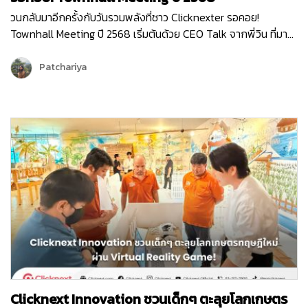
วนกลับมาอีกครั้งกับวันรวมพลังที่ชาว Clicknexter รอคอย!
Townhall Meeting ปี 2568 เริ่มต้นด้วย CEO Talk จากพี่วิน ที่มา
แบ่งปันภาพรวมขององค์กรและ Roadmap 2025 ซึ่งเต็มไปด้วย
โอกาสและความท้าทาย ปีนี้ Clicknext มุ่งเน้นการขยายบริการและ
Patchariya
พัฒนาผลิตภัณฑ์ให้ตอบโจทย์ลูกค้ามากยิ่งขึ้น พร้อมกล่าวขอบคุณ
ทุกทีมที่ทุ่มเททำงานด้วยใจและความมุ่งมั่นตลอดปีที่ผ่านมา …
Clicknext Innovation ชวนเด็กๆ ตะลุยโลกเกษตร