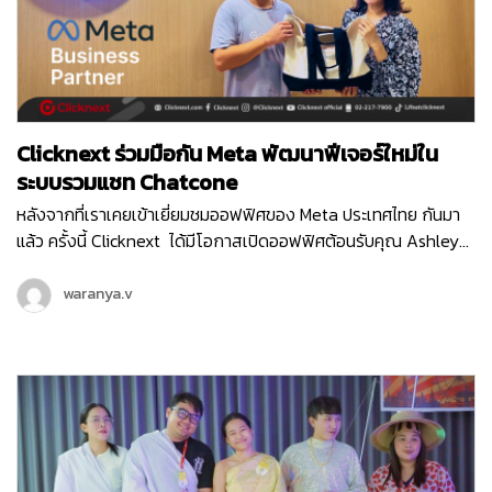
พัฒนา Technology Innovation ต่าง ๆ ที่การันตีด้วยรางวัล
Vietnam TOP 10 ICT 2ปีซ้อน และสำนักงานใหญ่ที่มีอยู่ 5 ประเทศทั่ว
โลก
Clicknext ร่วมมือกัน Meta พัฒนาฟีเจอร์ใหม่ใน
ระบบรวมแชท Chatcone
หลังจากที่เราเคยเข้าเยี่ยมชมออฟฟิศของ Meta ประเทศไทย กันมา
แล้ว ครั้งนี้ Clicknext ได้มีโอกาสเปิดออฟฟิศต้อนรับคุณ Ashley
ตัวแทนจาก Meta ประเทศสิงคโปร์ ในฐานะที่คลิกเน็กซ์เป็น Meta
Business Partner และได้ร่วมมือกันในหลาย ๆ โปรเจกต์ที่ผ่านมา
waranya.v
คุณ Ashley ได้เข้ามาพูดคุยถึงโปรเจกต์ฟีเจอร์ใหม่ที่ Chatcone
บริการระบบ Omni-channel Caht ของคลิกเน็กซ์ กำลังเวิร์คร่วม
กับ Meta พร้อมกับได้อัปเดทแผนพัฒนาของระบบ Chatcone ที่จะ
เกิดขึ้นในปีนี้แบบยาว ๆ และยังมีแคมเปญการตลาดออนไลน์ต่าง ๆ ที่
ได้รับการสนับสนุนจาก Meta อีกด้วย รับรองว่าในปี 2024 ระบบรวม
แชท Chatcone จะมีฟีเจอร์ล้ำ ๆ ให้ลูกค้าทุกท่านได้ใช้งานแน่นอน
โดยเฉพาะฟีเจอร์ที่ได้เชื่อมต่อกับแพลตฟอร์มในเครือ Meta อย่าง