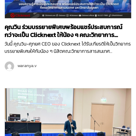
คุณวิน ร่วมบรรยายพิเศษพร้อมแชร์ประสบการณ์
กว่าจะเป็น Clicknext ให้น้อง ๆ คณะวิทยาการ
สารสนเทศ ม.บูรพา
วันนี้ คุณวิน-ศุภยศ CEO ของ Clicknext ได้รับเกียรติให้เป็นวิทยากร
บรรยายพิเศษให้กับน้อง ๆ นิสิตคณะวิทยาการสารสนเทศ
มหาวิทยาลัยบูรพา ที่มีความสนใจในเรื่องการทำธุรกิจในหัวข้อ ‘
Newly formed ventures, small to medium size growth-
waranya.v
oriented ventures…