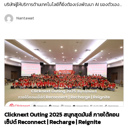
บริษัทผู้ให้บริการด้านเทคโนโลยีก็ยิ่งต้องเร่งพัฒนา AI ของตัวเอง
เพื่อเพิ่มขีดความสามารถในการให้บริการลูกค้ามากขึ้น และครั้งนี้ถือ
เป็นอีกหนึ่งก้าวสำคัญของบริษัท คลิกเน็กซ์ เทคโนโลยี จำกัด เพราะ
Nantawat
Chatcone ของเรา คว้ารางวัล AI Empower ระดับ Platinum ใน
งาน MarTech…
Clicknext Outing 2025 สนุกสุดมันส์ ภายใต้คอน
เซ็ปต์ Reconnect | Recharge | Reignite