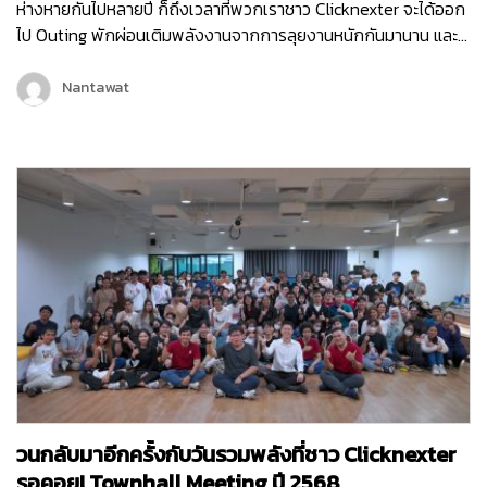
ห่างหายกันไปหลายปี ก็ถึงเวลาที่พวกเราชาว Clicknexter จะได้ออก
ไป Outing พักผ่อนเติมพลังงานจากการลุยงานหนักกันมานาน และ
คราวนี้พวกเราไม่ได้ไป Outing กันแบบธรรมดา ๆ แต่พวกเรายังมี
กิจกรรมมากมายทั้งช่วงกลางวันและกลางคืน เพื่อให้พนักงานได้
Nantawat
กระชับมิตร เติมเต็มพลังงาน จุดไฟแห่งการทำงานขึ้นมาใหม่ เพราะ
คอนเซ็ปต์ของพวกเราในครั้งนี้ก็คือ Reconnect | Recharge |
Reignite…
วนกลับมาอีกครั้งกับวันรวมพลังที่ชาว Clicknexter
รอคอย! Townhall Meeting ปี 2568