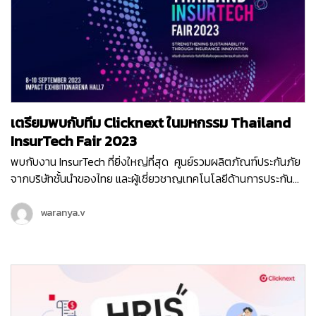
ๆ เพิ่มขึ้นเยอะมาก เช่น E-meeting , 3CX Cloud หรือ AI โดย
บริการเก่าเราก็ยังไม่หยุดพัฒนานะ เพราะเรามี Goal ของปีหน้าไว้ว่า
เราจะพุ่งทะยานไปได้ไกลขึ้นอีก ส่วนแต่ละทีมนั้นก็ไม่น้อยหน้ากันเลย
ผลงานปังไม่พอ ยังงัดฝีมือการทำพรีเซนต์ให้เข้าธีมงานวัดกันสุด ๆ
ทั้งทีม HR & Accounting , BMS , Goverment , WeAble , SI ,
MakeWebEasy ทั้งไทยและอินโด และทีมโปรดักซ์ต่าง ๆ ทั้ง Mobile ,
CMS , Chatcone , E-meeting , Kept Point , AI Team ปิดท้าย
เตรียมพบกับทีม Clicknext ในมหกรรม Thailand
ด้วยทีม Interactive Media ที่มากับของเล่นล้ำๆ เช่นเคย หมดช่วง
Team Present ก็ต่อกันด้วยกิจกรรมปล่อยจอย ปล่อยใจกับบูธ
InsurTech Fair 2023
อาหารและซุ้มกิจกรรมสุดม่วนที่เหมือนยกงานวัดมาไว้ที่นี่…
พบกับงาน InsurTech ที่ยิ่งใหญ่ที่สุด ศูนย์รวมผลิตภัณฑ์ประกันภัย
จากบริษัทชั้นนำของไทย และผู้เชี่ยวชาญเทคโนโลยีด้านการประกัน
ภัยจากทั่วทุกมุมโลกมาไว้ที่นี่ “ Thailand InsurTech Fair 2023 ”
มหกรรมเทคโนโลยีประกันภัยยิ่งใหญ่ครบวงจรแห่งปี ที่จัดโดย
waranya.v
สำนักงานคณะกรรมการกำกับและส่งเสริมการประกอบธุรกิจประกัน
ภัย (คปภ.) ครั้งนี้ทีมคลิกเน็กซ์ก็ไม่พลาด ขอส่ง Product สุดล้ำที่จะ
ช่วยยกระดับการบริการให้กับธุรกิจประกันภัย เข้าร่วมงานนี้ด้วย ไม่ว่า
จะเป็น Chatcone : ระบบจัดการแชททุกช่องทาง พร้อมแชทบอทช่วย
ตอบลูกค้า 24 ชม. แพลตฟอร์มที่ยกระดับการให้บริการผ่านแชท
สำหรับองค์กรให้ตอบโจทย์ธุรกิจมากที่สุด SMSMKT : ระบบบริการ