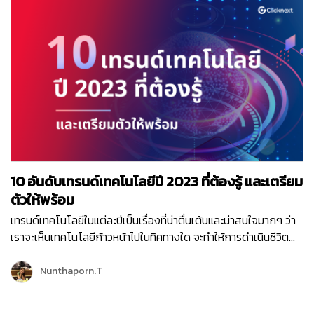
งานอย่างไร? เราจะต้องเตรียมข้อมูลอะไรบ้าง เพื่อให้ AI สามารถ
รู้จักว่า Metaverse คือ อะไร ? และประกอบด้วยเทคโนโลยีอะไรบ้าง?
ทำงานได้อย่างมีประสิทธิภาพ…
พร้อมตัวอย่างการนำไปใช้งานจริง Metaverse คือ อะไร?
“Metaverse” (เมตาเวิร์ส) มาจากคำว่า “meta” (ความล้ำหน้า, เหนือ
กว่า) รวมกับคำว่า “verse” (จักรวาล) หมายถึง “โลกเสมือนจริง”
เป็นโลกดิจิทัลที่ถูกสร้างขึ้นให้เหมือนจริง เหมือนเรากำลังอยู่อีกโลก
นึง แต่ใช้ชีวิตคล้ายกับอยู่บนโลกความเป็นจริง สร้างขึ้นมาจากการ
ผสานเทคโนโลยีที่หลากหลาย ทำให้เราสามารถโต้ตอบ และทำ
กิจกรรมต่างๆ ร่วมกับผู้อื่นที่อยู่อีกซีกโลกหนึ่งได้เหมือนอยู่ในห้อง
เดียวกัน เช่น การซื้อขาย, การประชุม, การอบรม, พบปะพูดคุย, ท่อง
เที่ยว, บันเทิง, ช้อปปิ้ง เป็นต้น โดยมีตัวตนดิจิตอลที่เรียกว่า Avatar
10 อันดับเทรนด์เทคโนโลยีปี 2023 ที่ต้องรู้ และเตรียม
(อวตาร) ที่เป็นกราฟฟิก 3 มิติ เป็นตัวแทนของเราในการทำกิจกรรม
เหล่านั้นใน Metaverse ทำให้เกิดความรู้สึกสมจริงราวกับเราทำ
ตัวให้พร้อม
กิจกรรมนั้นเองในโลกแห่งความเป็นจริง Metaverse ใช้เทคโนโลยี
เทรนด์เทคโนโลยีในแต่ละปีเป็นเรื่องที่น่าตื่นเต้นและน่าสนใจมากๆ ว่า
อะไรบ้าง ? โลกแบบ Metaverse สร้างขึ้นจากการผสมผสาน
เราจะเห็นเทคโนโลยีก้าวหน้าไปในทิศทางใด จะทำให้การดำเนินชีวิต
เทคโนโลยีต่างๆ เพื่อสร้างโลกเสมือนที่ทำให้เกิดความรู้สึกเหมือน
การดำเนินธุรกิจ พัฒนาไปอย่างไร? และยังเป็นแนวทางให้นักลงทุน
จริงที่สุด โดยเทคโนโลยีหลักที่นำมาใช้ คือ Virtual World หรือ
เจ้าของธุรกิจ และผู้คน วางแผนว่าจะต้องเตรียมพร้อมเพื่อให้ก้าวทัน
Nunthaporn.T
Digital World Virtual Reality (VR) Augmented Reality (AR)
เทคโนโลยีเหล่านี้อย่างไรบ้าง? ในปี 2023 นี้ จะมีเทคโนโลยีใดที่น่า
Mixed Reality Virtual…
จับตามอง เราไปดูกันเลยค่า 1. AI จะอยู่ทุกที่ ในปี 2023 เทคโนโลยี