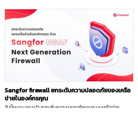
พัฒนาแอปพลิเคชันบนมือถือได้ Kotlin Multi Platform คืออะไร ?
พนักงานของร้านค้าจะเป็นผู้นำสินค้ามาส่งให้ถึงที่รถ Buy-online-
Kotlin Multiplatform คือ SDK ของ Kotlin ที่ทำให้ผู้พัฒนาสามารถ
pickup-in-store (BOPIS) คือ รูปแบบที่ลูกค้าเลือกซื้อสินค้าผ่าน
เขียนในส่วนของ Application Logic และนำไปใช้ได้กับทั้ง Android
ช่องทางออนไลน์ และไปรับสินค้าที่หน้าร้านค้าด้วยตนเอง Buy-
และ iOS โดยจะใช้ Android Studio เป็นเครื่องมือในการพัฒนา แต่
online-return-in-store (BORIS) คือ รูปแบบที่ลูกค้าเลือกซื้อสินค้า
สำหรับการ Compile เพื่อนำไปใช้ต่อบน iOS ก็ยังจำเป็นต้องมี
ผ่านช่องทางออนไลน์ และรอสินค้าจัดส่งมาให้ที่บ้าน และหากลูกค้าไม่
XCode อยู่ในเครื่องเดียวกัน ทำให้การใช้ Kotlin Multiplatform จะ
พอใจในตัวสินค้า ก็สามารถนำสินค้ามาส่งคืนที่หน้าร้านได้ AI จะเป็น
ยังคงพัฒนาได้บนเครื่อง MacOS เท่านั้น สิ่งที่สามารถเขียนใน
กลไกที่อยู่เบื้องหลังของการจัดส่งสินค้าโดยอัตโนมัติเหล่านี้…
Kotlin Multiplatform ได้เช่น การเขียน Logic ต่างๆภายใน
Application การเรียกเซอร์วิสต่างๆ และจัดการข้อมูลที่ได้รับมาให้
อยู่ในรูปแบบพร้อมใช้งาน การจัดเก็บและเรียกใช้งานข้อมูลในฐาน
ข้อมูล การกำหนดการตั้งค่าต่างๆในแอปพลิเคชัน เขียน Unit Test
เพื่อทดสอบความถูกต้องในการเขียน ข้อดี ? ลดต้นทุน จำนวนคน
Sangfor firewall ยกระดับความปลอดภัยของเครือ
และระยะเวลาในการพัฒนาโดยการเขียนครั้งเดียวและ Compile มา
เป็น .jar และ .framework เพื่อให้ iOS และ Android นำมาใช้งานต่อ
ข่ายในองค์กรคุณ
ได้ ทำให้เราแยกโค้ดในส่วนของ Application Logic และส่วนแสดง
วันนี้ผมจะมาแนะนำ การเพิ่มความปลอดภัยของระบบเครือข่าย
ผลหน้าจอที่จะต้องเขียนบน Native Kotlin/Swift ออกจากกัน
(Network) ขององค์กร ด้วย Firewall ซึ่งถ้าจะให้อธิบายอย่างง่าย
ชัดเจนทำให้ง่ายต่อการเข้าใจ และง่ายต่อการดูแลแก้ไข มั่นใจได้ว่า
และเห็นภาพชัดเจน Firewall ก็เปรียบเสมือนยามเฝ้าประตูหน้าหมู่บ้าน
แอปพลิเคชันทั้งสองแพลตฟอร์มจะแสดงผลข้อมูล และมี Logic ที่
ที่คอยตรวจสอบผู้เข้า-ออกหมู่บ้าน หรือคอยตรวจสอบข้อมูลต่างๆที่
Sitthidech Udom
ตรงกันเพราะใช้โค้ดเดียวกัน ไม่ต้องเรียกรู้ภาษาใหม่เพราะใช้ Kotlin
เข้า-ออก ในเครือข่ายของเรานั้นเอง ถ้าพร้อมแล้ว… เราไปทำความ