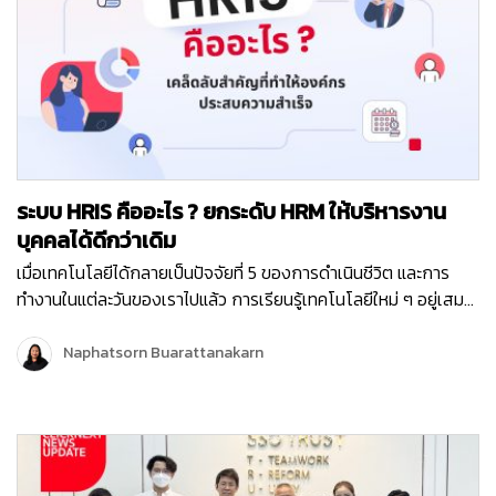
ส่ง SMS ครบวงจร คุณภาพสูง รับ-ส่งได้รวดเร็วที่สุด เพราะเราคือ
ผู้นำในการให้บริการ SMS Marketing ของไทย งาน Thailand
InsurTech Fair 2023 จะจัดขึ้นตั้งแต่วันศุกร์ที่ 8 – วันอาทิตย์ที่ 10
กันยายน 2566 ณ ฮอลล์ 7 อิมแพค เมืองทองธานี บูธ E28 แล้วพบ
กันนะคะ
ระบบ HRIS คืออะไร ? ยกระดับ HRM ให้บริหารงาน
บุคคลได้ดีกว่าเดิม
เมื่อเทคโนโลยีได้กลายเป็นปัจจัยที่ 5 ของการดำเนินชีวิต และการ
ทำงานในแต่ละวันของเราไปแล้ว การเรียนรู้เทคโนโลยีใหม่ ๆ อยู่เสมอ
จะช่วยให้เราสามารถปรับตัว และนำเทคโนโลยีมาใช้ให้เกิดประโยชน์
สูงสุดในทุก ๆ ด้าน ทั้งประโยชน์ในการดำเนินชิวิตประจำวัน การ
Naphatsorn Buarattanakarn
ทำงาน และการดำเนินธุรกิจ และจะทำให้เราไม่ตกเทรนด์ค่ะ หลาย ๆ
บริษัท ได้นำเครื่องมือ โปรแกรม ซอฟต์แวร์ หรือระบบต่าง ๆ เข้ามาใช้
เพิ่มประสิทธิภาพในการทำงาน โดยหนึ่งในระบบที่สำคัญที่หลาย ๆ
องค์กรนำมาใช้ คือ ระบบการบริหารทรัพยากรบุคคล นั่นเองค่ะ เพราะ
“คน” คือ หนึ่งในเคล็ดลับสำคัญที่ทำให้องค์กรประสบความสำเร็จ วันนี้