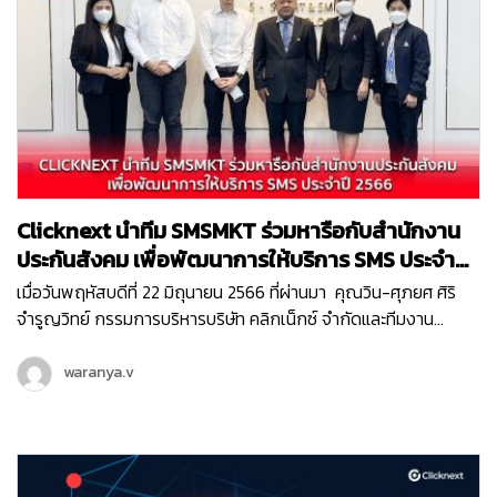
เราจึงจะพาทุกคนมาทำความรู้จักกับ ระบบ HRIS (Human Resource
Information System) กันค่ะ ที่มา:
https://www.aihr.com/blog/implement-hris-human-
resources-information-system ระบบ HRIS คือ อะไร ? เราคง
คุ้นเคยกับคำว่า ระบบบริหารทรัพยากรบุคคล หรือ HRM (Human
Resource Management) ซึ่งเป็น ระบบที่ช่วยให้ฝ่าย HR ปรับปรุง
ระบบการบริหารผู้คนภายในองค์กรนั่นเองค่ะ ส่วนระบบสารสนเทศ
ด้านทรัพยากรบุคคล หรือ HRIS (Human Resource Information
Clicknext นำทีม SMSMKT ร่วมหารือกับสำนักงาน
System) ซึ่งเป็นการพัฒนาอีกขั้นต่อจาก HRM นั้น เป็นระบบ
เทคโนโลยีสารสนเทศอิเล็กทรอนิกส์ที่ได้รับการพัฒนาเพื่อสนับสนุน
ประกันสังคม เพื่อพัฒนาการให้บริการ SMS ประจำปี
การบริหาร การดำเนินงาน การจัดการของทรัพยากรบุคคลในทุกขั้น
2566
เมื่อวันพฤหัสบดีที่ 22 มิถุนายน 2566 ที่ผ่านมา คุณวิน-ศุภยศ ศิริ
ตอน ไม่ว่าจะเป็นการวางแผนอัตรากำลังคน การออกแบบงาน การ
จำรูญวิทย์ กรรมการบริหารบริษัท คลิกเน็กซ์ จำกัดและทีมงาน
จ้างงาน การพัฒนา ค่าจ้าง ค่าตอบแทนและสวัสดิการ ฯลฯ เพื่อก่อ
SMSMKT ของเรา ได้มีโอกาสไปที่สำนักงานประกันสังคม เพื่อหารือ
ให้เกิดประโยชน์สูงสุดขององค์กร แต่อย่างไรก็ตามขั้นตอนการเก็บ
เกี่ยวกับแนวทางการพัฒนาการให้บริการ ” โครงการบริการส่ง
waranya.v
ข้อมูลต่างๆ ของพนักงานหรือบุคลากรในองค์กร จะต้องถูกจัดเก็บ
ข้อความสั้นทางโทรศัพท์มือถือ Short Message Service (SMS)
ภายใต้ PDPA หรือ พระราชบัญญัติคุ้มครองข้อมูลส่วนบุคคล ที่จะ
ประจำปี 2566 ” ร่วมกับคุณบุญสงค์ ทัพชัยยุทธ์ เลขาธิการ
ต้องได้รับการอนุญาตจากทางพนักงานในการจัดเก็บข้อมูลที่
สำนักงานประกันสังคม และคุณศิริหทัย แท่นแก้ว ผู้อำนวยการศูนย์
เกี่ยวข้องกับข้อมูลส่วนบุคคล (Personal Information) ก่อน ที่มา :
สารนิเทศ ที่ได้ร่วมสนับสนุนข้อมูลและได้มาร่วมหารือกันในโครงการนี้
Vlada Karpovich …