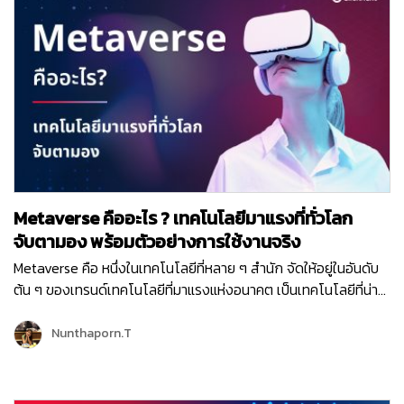
ChatGPT การสร้างภาพโดยใช้คีย์เวิร์ดแบบ Midjourney และอีก
หลายแอพพลิเคชั่นที่นำ “AI” มาเป็นส่วนหนึ่งของเครื่องมือบน
แพลตฟอร์ม เช่น Adobe, Canva และ Notion เป็นต้น อีกทั้งแนว
โน้มของ AI ในอนาคต จะมีการปรับตัวเพื่อทำงานร่วมกับมนุษย์มาก
ขึ้น มีความแม่นยำมากขึ้น ประกอบกับการที่ข้อจำกัดในด้านฮาร์ดแวร์
ลดลง บวกกับเทคโนโลยีในปัจจุบันที่ทำให้การพัฒนา AI ทำได้ง่ายและ
รวดเร็วมากขึ้นนั้น จะทำให้ AI ยิ่งเป็นที่นิยมและเป็นเรื่องใกล้ตัวเรา
มากยิ่งขึ้น ดังนั้น การที่เรามารู้จัก AI คือ อะไร? และสามารถนำ AI
ไปปรับใช้งานในด้านใดได้บ้าง? ก็จะทำให้เราก้าวทันเทคโนโลยียุคใหม่
Metaverse คืออะไร ? เทคโนโลยีมาแรงที่ทั่วโลก
และถ้าหากใครที่เป็นเจ้าของธุรกิจ ก็สามารถก้าวไปสู่ความเป็นผู้นำได้
ไม่ยากด้วยความอัจฉริยะของ AI นั่นเอง AI คือ อะไร ? AI (Artificial
จับตามอง พร้อมตัวอย่างการใช้งานจริง
Intelligence) หรือปัญญาประดิษฐ์ AI คือ อัลกอริทึมและเทคโนโลยีที่
Metaverse คือ หนึ่งในเทคโนโลยีที่หลาย ๆ สำนัก จัดให้อยู่ในอันดับ
ที่ถูกออกแบบให้มีความสามารถในการทำงานใกล้เคียงกับมนุษย์ ซึ่ง
ต้น ๆ ของเทรนด์เทคโนโลยีที่มาแรงแห่งอนาคต เป็นเทคโนโลยีที่น่า
รวมถึงการคิด การเรียนรู้ การตัดสินใจ และการแก้ไขปัญหา โดยใช้
จับตามองเป็นอย่างมาก โดยเฉพาะเหล่านักลงทุน นักธุรกิจต่าง ๆ ทั่ว
วิธีการทางคณิตศาสตร์ การเรียนรู้ของเครื่อง (Machine Learning)
โลก โดยผู้เชี่ยวชาญคาดการณ์ว่า “Metaverse” จะมีการเติบโต
Nunthaporn.T
การเรียนรู้เชิงลึก (Deep learning) และอัลกอริทึมต่างๆ พื้นฐาน
อย่างมาก และจะเพิ่มมูลค่ากว่า 5 ล้านล้านดอลลาร์ ให้กับเศรษฐกิจ
การสร้าง AI เพื่อให้ผู้อ่านเข้าใจและเห็นภาพได้ชัดเจนยิ่งขึ้น เราพา
โลกภายในปี 2030 และในปี 2023 นี้ ก็จะเป็นปีที่กำหนดทิศทางของ
มาดูกันว่าเทคโนโลยี AI ที่ว่านี้ มีขั้นตอนเบื้องต้นในการสร้างขึ้นมาใช้
Metaverse ในทศวรรษหน้าเลยทีเดียว ! วันนี้เราจึงพามาทำความ