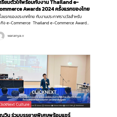
ตรียมตัวให้พร้อมกับงาน Thailand e-
ommerce Awards 2024 ครั้งแรกของไทย
รั้งแรกของประเทศไทย กับงานประกาศรางวัลสำหรับ
ุรกิจ e-Commerce Thailand e-Commerce Awards
24 งานประกาศรางวัลสุดยิ่งใหญ่ ที่มอบรางวัลให้กับ
รกิจหรือหน่วยงานที่มีผลงานยอดเยี่ยม ที่ช่วยสนับสนุน
waranya.v
คอมเมิร์ซไทยให้เติบโต ขับเคลื่อนธุรกิจออนไลน์ให้ก้าวไปใน
าคตได้อย่างเต็มประสิทธิภาพ ซึ่งงานนี้จัดขึ้นโดย
มาคมผู้ประกอบการพาณิชย์อิเล็กทรอนิกส์ไทย (Thai E-
mmerce Association) และ Clicknext ก็ร่วมเป็นพาร์ท
อร์สนับสนุน และร่วมเป็นกรรมการตัดสินรางวัลในงานอัน
รงเกียรติครั้งแรกของประเทศไทยด้วย…
ClickNext Culture
ุณวิน ร่วมบรรยายพิเศษพร้อมแชร์