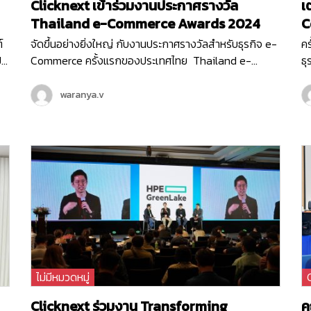
Clicknext เข้าร่วมงานประกาศรางวัล
เ
Thailand e-Commerce Awards 2024
C
์
จัดขึ้นอย่างยิ่งใหญ่ กับงานประกาศรางวัลสำหรับธุรกิจ e-
ค
ป
Commerce ครั้งแรกของประเทศไทย Thailand e-
ธ
Commerce Awards 2024 ที่จัดขึ้นในวันพฤหัสบดีที่ 20
20
h
มิถุนายน 2567 ณ Hall 5-6 ชั้น LG ศูนย์ประชุมแห่งชาติสิ
ธุ
waranya.v
ปี
ริกิติ์ เริ่มต้นงานด้วยกิจกรรมเสวนา…
อี
อน
ส
Co
เน
ท
ไม่มีหมวดหมู่
Clicknext ร่วมงาน Transforming
ค