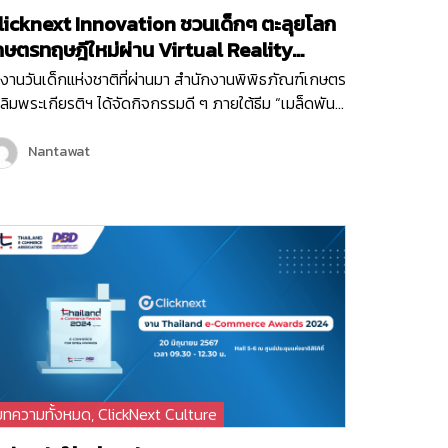
licknext Innovation ชวนเด็กๆ ตะลุยโลก
กษตรทฤษฎีใหม่ผ่าน Virtual Reality
ame!
งานวันเด็กแห่งชาติที่ผ่านมา สำนักงานพิพิธภัณฑ์เกษตร
ลิมพระเกียรติฯ ได้จัดกิจกรรมดี ๆ ภายใต้ธีม “เมล็ดพันธุ์
งพระราชา” ซึ่งเต็มไปด้วยกิจกรรมสนุก ๆ มากมายเพื่อ
ริมสร้างการเรียนรู้ให้กับเด็ก ๆ และเยาวชน หนึ่งใน
Nantawat
จกรรมที่ได้รับความสนใจจากเด็ก ๆ ภายในงานก็คือ
rtual Reality Game “1 ไร่ พึ่งตนเอง”…
บทความทั้งหมด
,
ClickNext Culture