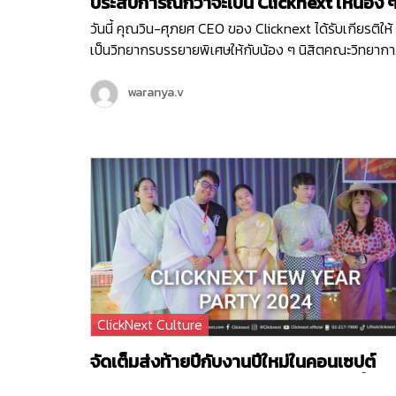
ประสบการณ์กว่าจะเป็น Clicknext ให้น้อง ๆ
คณะวิทยาการสารสนเทศ ม.บูรพา
วันนี้ คุณวิน-ศุภยศ CEO ของ Clicknext ได้รับเกียรติให้
เป็นวิทยากรบรรยายพิเศษให้กับน้อง ๆ นิสิตคณะวิทยาก
สารสนเทศ มหาวิทยาลัยบูรพา ที่มีความสนใจในเรื่องการ
ธุรกิจในหัวข้อ ‘ Newly formed ventures, small to
waranya.v
medium size growth-oriented ventures and
entrepreneurial ventures within larger
organizations ’ ซึ่งการบรรยายพิเศษนี้เป็นหนึ่งใน
กิจกรรมดี ๆ ในโครงการแลกเปลี่ยนความรู้การเป็นผู้
ประกอบการ เพื่อให้นิสิตได้มีทักษะและความรู้ที่จำเป็นในก
ประกอบธุรกิจจากผู้มีประสบการณ์โดยตรงค่ะ น้อง ๆ
นิสิตที่เข้าร่วมในวันนี้ ก็ได้รับองค์ความรู้ไปแบบจัดเต็ม
ตั้งแต่เรื่องโครงสร้างธุรกิจ การทำธุรกิจต้องเริ่มยังไง
พร้อมรับฟังการแชร์ประสบการณ์ตรงจากคุณวิน ถึงที่ม
ของการสร้าง Clicknext อีกด้วย
ClickNext Culture
จัดเต็มส่งท้ายปีกับงานปีใหม่ในคอนเซปต์
‘งานวัดคลิกเน็กซ์วนาราม นิวเยียร์ปาร์ตี้