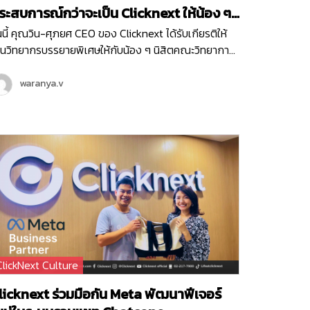
ะสบการณ์กว่าจะเป็น Clicknext ให้น้อง ๆ
ณะวิทยาการสารสนเทศ ม.บูรพา
นนี้ คุณวิน-ศุภยศ CEO ของ Clicknext ได้รับเกียรติให้
็นวิทยากรบรรยายพิเศษให้กับน้อง ๆ นิสิตคณะวิทยาการ
รสนเทศ มหาวิทยาลัยบูรพา ที่มีความสนใจในเรื่องการทำ
รกิจในหัวข้อ ‘ Newly formed ventures, small to
waranya.v
edium size growth-oriented ventures…
ClickNext Culture
licknext ร่วมมือกัน Meta พัฒนาฟีเจอร์