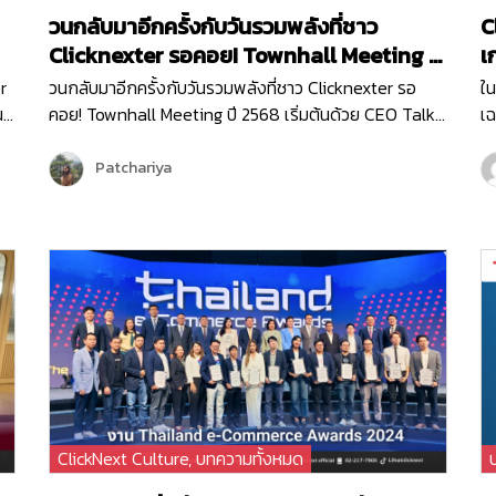
วนกลับมาอีกครั้งกับวันรวมพลังที่ชาว
C
Clicknexter รอคอย! Townhall Meeting ปี
เ
2568
G
r
วนกลับมาอีกครั้งกับวันรวมพลังที่ชาว Clicknexter รอ
ใน
น
คอย! Townhall Meeting ปี 2568 เริ่มต้นด้วย CEO Talk
เฉ
บ
จากพี่วิน ที่มาแบ่งปันภาพรวมขององค์กรและ Roadmap
ขอ
2025 ซึ่งเต็มไปด้วยโอกาสและความท้าทาย ปีนี้ Clicknext
เส
Patchariya
มุ่งเน้นการขยายบริการและพัฒนาผลิตภัณฑ์ให้ตอบโจทย์
กิ
ลูกค้ามากยิ่งขึ้น พร้อมกล่าวขอบคุณทุกทีมที่ทุ่มเททำงาน
Vi
ด้วยใจและความมุ่งมั่นตลอดปีที่ผ่านมา …
ClickNext Culture
,
บทความทั้งหมด