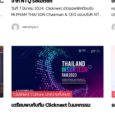
จาก NTQ Solution
ใ
วันที่ 7 มีนาคม 2024 Clicknext เปิดออฟฟิศต้อนรับ
หล
าร
Mr.PHAM THAI SON Chairman & CEO ของบริษัท NTQ
ปร
ทำ
Solution บริษัทด้าน IT ท็อป10 ของประเทศเวียดนาม ที่มี
อ
พนักงานกว่า 3,000 คน ( มากกว่าเราตั้ง10เท่า! ) Mr.SON
สิ
waranya.v
เข้ามาเยี่ยมชมบริษัท Clicknext และร่วมพูดคุยกับคุณวิน
แล
CEO ของเรา ถึงความสนใจใน IT Solution ของคลิกเน็กซ์
ได
ที่จะเวิร์คร่วมกันได้ ทั้งการเป็น Partner ในการทำ
บ
Enterprise Software Solution , การส่ง Products
เ
าร
Platfrom ของไทยไปยังตลาดต่างประเทศ และแผนระยะยาว
Ch
ที่ทางคลิกเน็กซ์กับ NTQ อาจจะได้จับมือเป็นพาร์ทเนอร์กัน
กา
ในอนาคตด้วยค่ะ NTQ Solution เป็นบริษัทด้าน IT
อี
Solution ของประเทศเวียดนาม ที่ให้บริการครอบคลุมตั้งแต่
ฟี
า
บริการ Software Development , บริการ Consulting
ฟี
สำหรับ Business Technology , บริการด้านการพัฒนา
F
ClickNext Culture
,
บทความทั้งหมด
Technology Innovation ต่าง ๆ ที่การันตีด้วยรางวัล
โ
Vietnam TOP 10 ICT 2ปีซ้อน และสำนักงานใหญ่ที่มีอยู่ 5
ก
เตรียมพบกับทีม Clicknext ในมหกรรม
ร
ประเทศทั่วโลก
Thailand InsurTech Fair 2023
ง