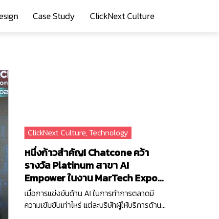
esign
Case Study
ClickNext Culture
ClickNext Culture
,
Technology
หนึ่งก้าวสำคัญ! Chatcone คว้า
รางวัล Platinum สาขา AI
Empower ในงาน MarTech Expo
2025
เมื่อการแข่งขันด้าน AI ในการทำการตลาดมี
ความเข้มข้นเท่าไหร่ แต่ละบริษัทผู้ให้บริการด้าน
เทคโนโลยีก็ยิ่งต้องเร่งพัฒนา AI ของตัวเอง