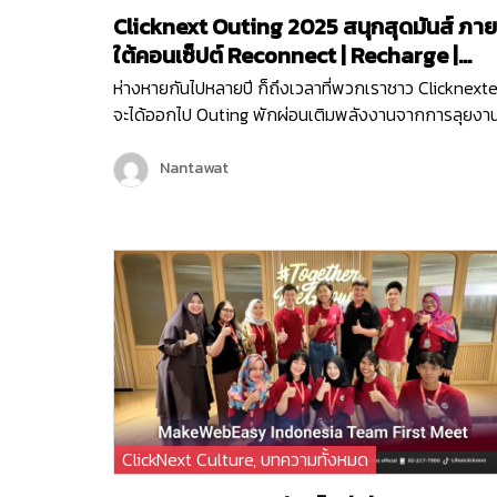
Clicknext Outing 2025 สนุกสุดมันส์ ภาย
ใต้คอนเซ็ปต์ Reconnect | Recharge |
Reignite
ห่างหายกันไปหลายปี ก็ถึงเวลาที่พวกเราชาว Clicknexte
จะได้ออกไป Outing พักผ่อนเติมพลังงานจากการลุยงา
หนักกันมานาน และคราวนี้พวกเราไม่ได้ไป Outing กันแบ
ธรรมดา ๆ แต่พวกเรายังมีกิจกรรมมากมายทั้งช่วงกลาง
Nantawat
วันและกลางคืน เพื่อให้พนักงานได้กระชับมิตร เติมเต็ม
พลังงาน จุดไฟแห่งการทำงานขึ้นมาใหม่ เพราะคอนเซ็ปต์
ของพวกเราในครั้งนี้ก็คือ Reconnect | Recharge |
Reignite…
ClickNext Culture
,
บทความทั้งหมด