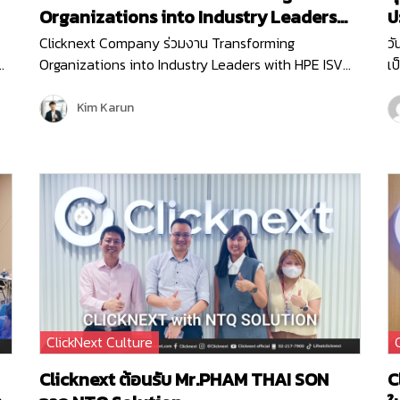
Organizations into Industry Leaders
ปร
with HPE ISV Partners
ค
Clicknext Company ร่วมงาน Transforming
วั
Organizations into Industry Leaders with HPE ISV
เป
Partners ทีจัดโดย HPE (Hewlett Packard Enterprise)
สา
บริษัทผู้นำด้านไอทีระดับโลก เพื่ออัปเดตนวัตกรรมใหม่ๆ
ธุ
Kim Karun
การนำเทคโนโลยีด้าน…
m
ClickNext Culture
Clicknext ต้อนรับ Mr.PHAM THAI SON
C