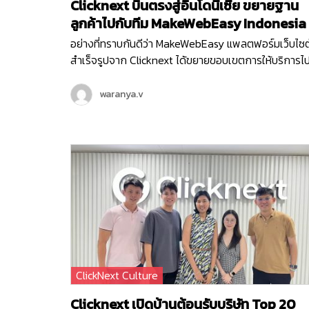
Clicknext บินตรงสู่อินโดนีเซีย ขยายฐาน
ลูกค้าไปกับทีม MakeWebEasy Indonesia
อย่างที่ทราบกันดีว่า MakeWebEasy แพลตฟอร์มเว็บไซต
สำเร็จรูปจาก Clicknext ได้ขยายขอบเขตการให้บริการไ
ยังประเทศอินโดนีเซีย ประเทศที่น่าจับตามองทั้งในด้าน
เศรษฐกิจ อุตสาหกรรมและการลงทุนดาวเด่นของ Sout
waranya.v
East Asia ตั้งแต่เดือนกุมภาพันธ์ ปี 2564 จนปัจจุบันเข้า
ที่ 3 ทีม MakeWebEasy Indonesia ของเราได้เติบโตขึ้น
อย่างก้าวกระโดด และดูแลธุรกิจลูกค้าอินโดนีเซียอยู่กว่า
15,000…
ClickNext Culture
Clicknext เปิดบ้านต้อนรับบริษัท Top 20