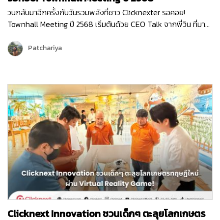
วนกลับมาอีกครั้งกับวันรวมพลังที่ชาว Clicknexter รอคอย!
Townhall Meeting ปี 2568 เริ่มต้นด้วย CEO Talk จากพี่วิน ที่มา
แบ่งปันภาพรวมขององค์กรและ Roadmap 2025 ซึ่งเต็มไปด้วย
โอกาสและความท้าทาย ปีนี้ Clicknext มุ่งเน้นการขยายบริการและ
Patchariya
พัฒนาผลิตภัณฑ์ให้ตอบโจทย์ลูกค้ามากยิ่งขึ้น พร้อมกล่าวขอบคุณ
ทุกทีมที่ทุ่มเททำงานด้วยใจและความมุ่งมั่นตลอดปีที่ผ่านมา …
Clicknext Innovation ชวนเด็กๆ ตะลุยโลกเกษตร