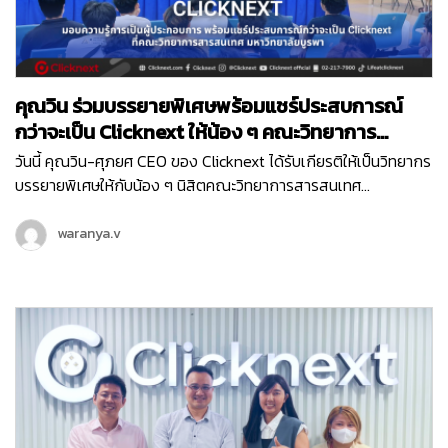
คุณวิน ร่วมบรรยายพิเศษพร้อมแชร์ประสบการณ์
กว่าจะเป็น Clicknext ให้น้อง ๆ คณะวิทยาการ
สารสนเทศ ม.บูรพา
วันนี้ คุณวิน-ศุภยศ CEO ของ Clicknext ได้รับเกียรติให้เป็นวิทยากร
บรรยายพิเศษให้กับน้อง ๆ นิสิตคณะวิทยาการสารสนเทศ
มหาวิทยาลัยบูรพา ที่มีความสนใจในเรื่องการทำธุรกิจในหัวข้อ ‘
Newly formed ventures, small to medium size growth-
waranya.v
oriented ventures and entrepreneurial ventures within
larger organizations ’ ซึ่งการบรรยายพิเศษนี้เป็นหนึ่งในกิจกรรม
ดี ๆ ในโครงการแลกเปลี่ยนความรู้การเป็นผู้ประกอบการ เพื่อให้นิสิต
ได้มีทักษะและความรู้ที่จำเป็นในการประกอบธุรกิจจากผู้มี
ประสบการณ์โดยตรงค่ะ น้อง ๆ นิสิตที่เข้าร่วมในวันนี้ ก็ได้รับองค์
ความรู้ไปแบบจัดเต็ม ตั้งแต่เรื่องโครงสร้างธุรกิจ การทำธุรกิจต้อง
เริ่มยังไง พร้อมรับฟังการแชร์ประสบการณ์ตรงจากคุณวิน ถึงที่มา
ของการสร้าง Clicknext อีกด้วย