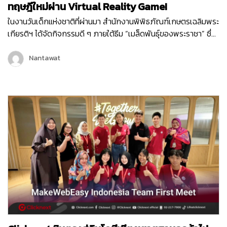
ทฤษฎีใหม่ผ่าน Virtual Reality Game!
ในงานวันเด็กแห่งชาติที่ผ่านมา สำนักงานพิพิธภัณฑ์เกษตรเฉลิมพระ
เกียรติฯ ได้จัดกิจกรรมดี ๆ ภายใต้ธีม “เมล็ดพันธุ์ของพระราชา” ซึ่ง
เต็มไปด้วยกิจกรรมสนุก ๆ มากมายเพื่อเสริมสร้างการเรียนรู้ให้กับ
เด็ก ๆ และเยาวชน หนึ่งในกิจกรรมที่ได้รับความสนใจจากเด็ก ๆ
Nantawat
ภายในงานก็คือ Virtual Reality Game “1 ไร่ พึ่งตนเอง”…