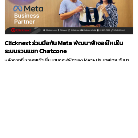
พัฒนา Technology Innovation ต่าง ๆ ที่การันตีด้วยรางวัล
Vietnam TOP 10 ICT 2ปีซ้อน และสำนักงานใหญ่ที่มีอยู่ 5 ประเทศทั่ว
โลก
Clicknext ร่วมมือกัน Meta พัฒนาฟีเจอร์ใหม่ใน
ระบบรวมแชท Chatcone
หลังจากที่เราเคยเข้าเยี่ยมชมออฟฟิศของ Meta ประเทศไทย กันมา
แล้ว ครั้งนี้ Clicknext ได้มีโอกาสเปิดออฟฟิศต้อนรับคุณ Ashley
ตัวแทนจาก Meta ประเทศสิงคโปร์ ในฐานะที่คลิกเน็กซ์เป็น Meta
Business Partner และได้ร่วมมือกันในหลาย ๆ โปรเจกต์ที่ผ่านมา
waranya.v
คุณ Ashley ได้เข้ามาพูดคุยถึงโปรเจกต์ฟีเจอร์ใหม่ที่ Chatcone
บริการระบบ Omni-channel Caht ของคลิกเน็กซ์ กำลังเวิร์คร่วม
กับ Meta พร้อมกับได้อัปเดทแผนพัฒนาของระบบ Chatcone ที่จะ
เกิดขึ้นในปีนี้แบบยาว ๆ และยังมีแคมเปญการตลาดออนไลน์ต่าง ๆ ที่
ได้รับการสนับสนุนจาก Meta อีกด้วย รับรองว่าในปี 2024 ระบบรวม
แชท Chatcone จะมีฟีเจอร์ล้ำ ๆ ให้ลูกค้าทุกท่านได้ใช้งานแน่นอน
โดยเฉพาะฟีเจอร์ที่ได้เชื่อมต่อกับแพลตฟอร์มในเครือ Meta อย่าง