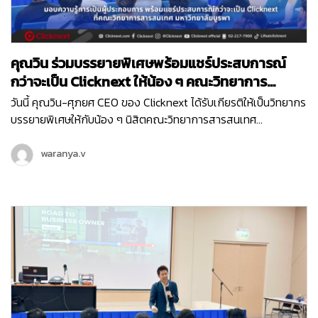
คุณวิน ร่วมบรรยายพิเศษพร้อมแชร์ประสบการณ์
กว่าจะเป็น Clicknext ให้น้อง ๆ คณะวิทยาการ
สารสนเทศ ม.บูรพา
วันนี้ คุณวิน-ศุภยศ CEO ของ Clicknext ได้รับเกียรติให้เป็นวิทยากร
บรรยายพิเศษให้กับน้อง ๆ นิสิตคณะวิทยาการสารสนเทศ
มหาวิทยาลัยบูรพา ที่มีความสนใจในเรื่องการทำธุรกิจในหัวข้อ ‘
Newly formed ventures, small to medium size growth-
waranya.v
oriented ventures…