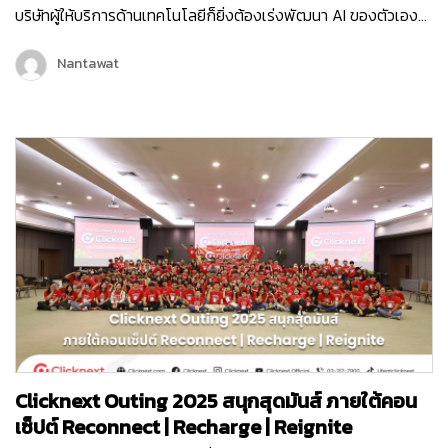
บริษัทผู้ให้บริการด้านเทคโนโลยีก็ยิ่งต้องเร่งพัฒนา AI ของตัวเอง
เพื่อเพิ่มขีดความสามารถในการให้บริการลูกค้ามากขึ้น และครั้งนี้ถือ
เป็นอีกหนึ่งก้าวสำคัญของบริษัท คลิกเน็กซ์ เทคโนโลยี จำกัด เพราะ
Nantawat
Chatcone ของเรา คว้ารางวัล AI Empower ระดับ Platinum ใน
งาน MarTech…
Clicknext Outing 2025 สนุกสุดมันส์ ภายใต้คอน
เซ็ปต์ Reconnect | Recharge | Reignite