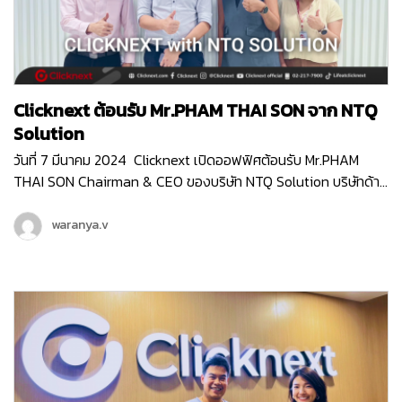
Clicknext ต้อนรับ Mr.PHAM THAI SON จาก NTQ
Solution
วันที่ 7 มีนาคม 2024 Clicknext เปิดออฟฟิศต้อนรับ Mr.PHAM
THAI SON Chairman & CEO ของบริษัท NTQ Solution บริษัทด้าน
IT ท็อป10 ของประเทศเวียดนาม ที่มีพนักงานกว่า 3,000 คน (
มากกว่าเราตั้ง10เท่า! ) Mr.SON เข้ามาเยี่ยมชมบริษัท Clicknext และ
waranya.v
ร่วมพูดคุยกับคุณวิน CEO ของเรา ถึงความสนใจใน IT Solution
ของคลิกเน็กซ์ที่จะเวิร์คร่วมกันได้ ทั้งการเป็น Partner ในการทำ
Enterprise Software Solution , การส่ง Products Platfrom
ของไทยไปยังตลาดต่างประเทศ และแผนระยะยาวที่ทางคลิกเน็กซ์กับ
NTQ อาจจะได้จับมือเป็นพาร์ทเนอร์กันในอนาคตด้วยค่ะ NTQ
Solution เป็นบริษัทด้าน IT Solution ของประเทศเวียดนาม ที่ให้
บริการครอบคลุมตั้งแต่บริการ Software Development , บริการ
Consulting สำหรับ Business Technology , บริการด้านการ