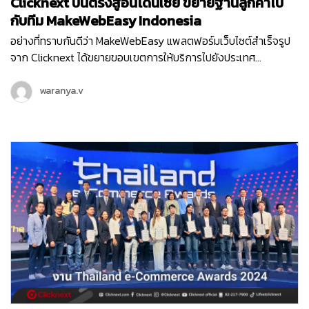
Clicknext บินตรงสู่อินโดนีเซีย ขยายฐานลูกค้าไป
กับทีม MakeWebEasy Indonesia
อย่างที่ทราบกันดีว่า MakeWebEasy แพลตฟอร์มเว็บไซต์สำเร็จรูป
จาก Clicknext ได้ขยายขอบเขตการให้บริการไปยังประเทศ
อินโดนีเซีย ประเทศที่น่าจับตามองทั้งในด้านเศรษฐกิจ อุตสาหกรรม
และการลงทุนดาวเด่นของ South East Asia ตั้งแต่เดือนกุมภาพันธ์
waranya.v
ปี 2564 จนปัจจุบันเข้าปีที่ 3 ทีม MakeWebEasy Indonesia ของเรา
ได้เติบโตขึ้นอย่างก้าวกระโดด และดูแลธุรกิจลูกค้าอินโดนีเซียอยู่กว่า
15,000…