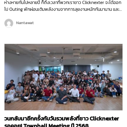
ห่างหายกันไปหลายปี ก็ถึงเวลาที่พวกเราชาว Clicknexter จะได้ออก
ไป Outing พักผ่อนเติมพลังงานจากการลุยงานหนักกันมานาน และ
คราวนี้พวกเราไม่ได้ไป Outing กันแบบธรรมดา ๆ แต่พวกเรายังมี
กิจกรรมมากมายทั้งช่วงกลางวันและกลางคืน เพื่อให้พนักงานได้
Nantawat
กระชับมิตร เติมเต็มพลังงาน จุดไฟแห่งการทำงานขึ้นมาใหม่ เพราะ
คอนเซ็ปต์ของพวกเราในครั้งนี้ก็คือ Reconnect | Recharge |
Reignite…
วนกลับมาอีกครั้งกับวันรวมพลังที่ชาว Clicknexter
รอคอย! Townhall Meeting ปี 2568