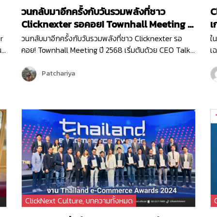
วนกลับมาอีกครั้งกับวันรวมพลังที่ชาว
C
Clicknexter รอคอย! Townhall Meeting ปี
เ
2568
G
r
วนกลับมาอีกครั้งกับวันรวมพลังที่ชาว Clicknexter รอ
ใน
น
คอย! Townhall Meeting ปี 2568 เริ่มต้นด้วย CEO Talk
เฉ
บ
จากพี่วิน ที่มาแบ่งปันภาพรวมขององค์กรและ Roadmap
ขอ
2025 ซึ่งเต็มไปด้วยโอกาสและความท้าทาย ปีนี้ Clicknext
เส
Patchariya
มุ่งเน้นการขยายบริการและพัฒนาผลิตภัณฑ์ให้ตอบโจทย์
กิ
ลูกค้ามากยิ่งขึ้น พร้อมกล่าวขอบคุณทุกทีมที่ทุ่มเททำงาน
Vi
ด้วยใจและความมุ่งมั่นตลอดปีที่ผ่านมา …
ClickNext Culture
,
บทความทั้งหมด