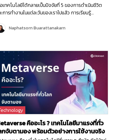
ื่อเทคโนโลยีได้กลายเป็นปัจจัยที่ 5 ของการดำเนินชีวิต
ะการทำงานในแต่ละวันของเราไปแล้ว การเรียนรู้
คโนโลยีใหม่ ๆ อยู่เสมอ จะช่วยให้เราสามารถปรับตัว และ
เทคโนโลยีมาใช้ให้เกิดประโยชน์สูงสุดในทุก ๆ ด้าน ทั้ง
Naphatsorn Buarattanakarn
ระโยชน์ในการดำเนินชิวิตประจำวัน การทำงาน และการ
เนินธุรกิจ และจะทำให้เราไม่ตกเทรนด์ค่ะ หลาย ๆ บริษัท
้นำเครื่องมือ โปรแกรม ซอฟต์แวร์ หรือระบบต่าง ๆ เข้า
ใช้ เพิ่มประสิทธิภาพในการทำงาน โดยหนึ่งในระบบที่
คัญที่หลาย ๆ องค์กรนำมาใช้ คือ ระบบการบริหาร
ัพยากรบุคคล นั่นเองค่ะ เพราะ “คน” คือ หนึ่งในเคล็ดลับ
คัญที่ทำให้องค์กรประสบความสำเร็จ วันนี้เราจึงจะพาทุก
นมาทำความรู้จักกับ ระบบ HRIS (Human Resource
formation System) กันค่ะ ที่มา:
ttps://www.aihr.com/blog/implement-hris-
Technology
uman-resources-information-system ระบบ HRIS
อ อะไร ? เราคงคุ้นเคยกับคำว่า ระบบบริหารทรัพยากร
etaverse คืออะไร ? เทคโนโลยีมาแรงที่ทั่ว
ุคคล หรือ HRM (Human Resource Management) ซึ่ง
ลกจับตามอง พร้อมตัวอย่างการใช้งานจริง
็น ระบบที่ช่วยให้ฝ่าย HR ปรับปรุงระบบการบริหารผู้คน