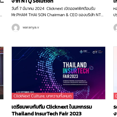
จาก NTQ Solution
ใ
วันที่ 7 มีนาคม 2024 Clicknext เปิดออฟฟิศต้อนรับ
หล
าร
Mr.PHAM THAI SON Chairman & CEO ของบริษัท NTQ
ปร
ทำ
Solution บริษัทด้าน IT ท็อป10 ของประเทศเวียดนาม ที่มี
อ
พนักงานกว่า 3,000 คน ( มากกว่าเราตั้ง10เท่า! ) Mr.SON
สิ
waranya.v
เข้ามาเยี่ยมชมบริษัท Clicknext และร่วมพูดคุยกับคุณวิน
แล
CEO ของเรา ถึงความสนใจใน IT Solution ของคลิกเน็กซ์
ได
ที่จะเวิร์คร่วมกันได้ ทั้งการเป็น Partner ในการทำ
บ
Enterprise Software Solution , การส่ง Products
เ
าร
Platfrom ของไทยไปยังตลาดต่างประเทศ และแผนระยะยาว
Ch
ที่ทางคลิกเน็กซ์กับ NTQ อาจจะได้จับมือเป็นพาร์ทเนอร์กัน
กา
ในอนาคตด้วยค่ะ NTQ Solution เป็นบริษัทด้าน IT
อี
Solution ของประเทศเวียดนาม ที่ให้บริการครอบคลุมตั้งแต่
ฟี
า
บริการ Software Development , บริการ Consulting
ฟี
สำหรับ Business Technology , บริการด้านการพัฒนา
F
ClickNext Culture
,
บทความทั้งหมด
Technology Innovation ต่าง ๆ ที่การันตีด้วยรางวัล
โ
Vietnam TOP 10 ICT 2ปีซ้อน และสำนักงานใหญ่ที่มีอยู่ 5
ก
เตรียมพบกับทีม Clicknext ในมหกรรม
ร
ประเทศทั่วโลก
Thailand InsurTech Fair 2023
ง