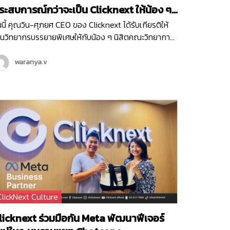
ะสบการณ์กว่าจะเป็น Clicknext ให้น้อง ๆ
ณะวิทยาการสารสนเทศ ม.บูรพา
นนี้ คุณวิน-ศุภยศ CEO ของ Clicknext ได้รับเกียรติให้
็นวิทยากรบรรยายพิเศษให้กับน้อง ๆ นิสิตคณะวิทยาการ
รสนเทศ มหาวิทยาลัยบูรพา ที่มีความสนใจในเรื่องการทำ
รกิจในหัวข้อ ‘ Newly formed ventures, small to
waranya.v
edium size growth-oriented ventures…
ClickNext Culture
licknext ร่วมมือกัน Meta พัฒนาฟีเจอร์