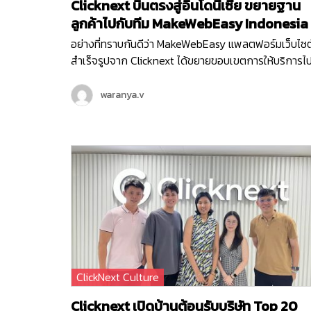
Clicknext บินตรงสู่อินโดนีเซีย ขยายฐาน
ลูกค้าไปกับทีม MakeWebEasy Indonesia
อย่างที่ทราบกันดีว่า MakeWebEasy แพลตฟอร์มเว็บไซต
สำเร็จรูปจาก Clicknext ได้ขยายขอบเขตการให้บริการไ
ยังประเทศอินโดนีเซีย ประเทศที่น่าจับตามองทั้งในด้าน
เศรษฐกิจ อุตสาหกรรมและการลงทุนดาวเด่นของ Sout
waranya.v
East Asia ตั้งแต่เดือนกุมภาพันธ์ ปี 2564 จนปัจจุบันเข้า
ที่ 3 ทีม MakeWebEasy Indonesia ของเราได้เติบโตขึ้น
อย่างก้าวกระโดด และดูแลธุรกิจลูกค้าอินโดนีเซียอยู่กว่า
15,000…
ClickNext Culture
Clicknext เปิดบ้านต้อนรับบริษัท Top 20