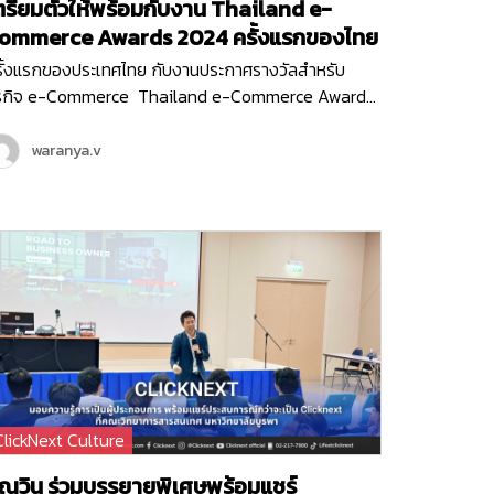
ตรียมตัวให้พร้อมกับงาน Thailand e-
ommerce Awards 2024 ครั้งแรกของไทย
รั้งแรกของประเทศไทย กับงานประกาศรางวัลสำหรับ
ุรกิจ e-Commerce Thailand e-Commerce Awards
24 งานประกาศรางวัลสุดยิ่งใหญ่ ที่มอบรางวัลให้กับ
รกิจหรือหน่วยงานที่มีผลงานยอดเยี่ยม ที่ช่วยสนับสนุน
waranya.v
คอมเมิร์ซไทยให้เติบโต ขับเคลื่อนธุรกิจออนไลน์ให้ก้าวไปใน
าคตได้อย่างเต็มประสิทธิภาพ ซึ่งงานนี้จัดขึ้นโดย
มาคมผู้ประกอบการพาณิชย์อิเล็กทรอนิกส์ไทย (Thai E-
mmerce Association) และ Clicknext ก็ร่วมเป็นพาร์ท
อร์สนับสนุน และร่วมเป็นกรรมการตัดสินรางวัลในงานอัน
รงเกียรติครั้งแรกของประเทศไทยด้วย…
ClickNext Culture
ุณวิน ร่วมบรรยายพิเศษพร้อมแชร์