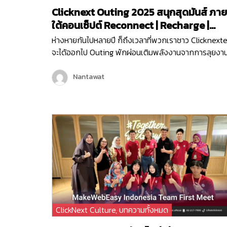
Clicknext Outing 2025 สนุกสุดมันส์ ภาย
ใต้คอนเซ็ปต์ Reconnect | Recharge |
Reignite
ห่างหายกันไปหลายปี ก็ถึงเวลาที่พวกเราชาว Clicknexte
จะได้ออกไป Outing พักผ่อนเติมพลังงานจากการลุยงา
หนักกันมานาน และคราวนี้พวกเราไม่ได้ไป Outing กันแบ
ธรรมดา ๆ แต่พวกเรายังมีกิจกรรมมากมายทั้งช่วงกลาง
Nantawat
วันและกลางคืน เพื่อให้พนักงานได้กระชับมิตร เติมเต็ม
พลังงาน จุดไฟแห่งการทำงานขึ้นมาใหม่ เพราะคอนเซ็ปต์
ของพวกเราในครั้งนี้ก็คือ Reconnect | Recharge |
Reignite…
ClickNext Culture
,
บทความทั้งหมด