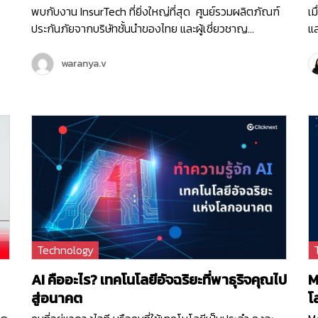
พบกับงาน InsurTech ที่ยิ่งใหญ่ที่สุด ศูนย์รวมผลิตภัณฑ์
เม
ประกันภัยจากบริษัทชั้นนำของไทย และผู้เชี่ยวชาญ
แล
อด
เทคโนโลยีด้านการประกันภัยจากทั่วทุกมุมโลกมาไว้ที่นี่ “
เท
น
Thailand InsurTech Fair 2023 ” มหกรรมเทคโนโลยี
นำ
waranya.v
 ’
ประกันภัยยิ่งใหญ่ครบวงจรแห่งปี ที่จัดโดยสำนักงานคณะ
ป
ม
กรรมการกำกับและส่งเสริมการประกอบธุรกิจประกันภัย
ดำ
(คปภ.) ครั้งนี้ทีมคลิกเน็กซ์ก็ไม่พลาด ขอส่ง Product สุด
ได
xt
ล้ำที่จะช่วยยกระดับการบริการให้กับธุรกิจประกันภัย เข้า
มา
ร่วมงานนี้ด้วย ไม่ว่าจะเป็น Chatcone : ระบบจัดการแชททุก
สำ
ภ
ช่องทาง พร้อมแชทบอทช่วยตอบลูกค้า 24 ชม.
ทร
แพลตฟอร์มที่ยกระดับการให้บริการผ่านแชทสำหรับองค์กร
สำ
ะ
ให้ตอบโจทย์ธุรกิจมากที่สุด SMSMKT : ระบบบริการส่ง
ค
่า
SMS ครบวงจร คุณภาพสูง รับ-ส่งได้รวดเร็วที่สุด เพราะ
In
า
เราคือผู้นำในการให้บริการ SMS Marketing ของไทย งาน
h
Technology
ห
Thailand InsurTech Fair 2023 จะจัดขึ้นตั้งแต่วันศุกร์ที่ 8
h
้า
– วันอาทิตย์ที่ 10 กันยายน 2566 ณ ฮอลล์ 7 อิมแพค
คื
AI คืออะไร? เทคโนโลยีอัจฉริยะที่พาธุริจคุณไป
M
เมืองทองธานี บูธ E28 แล้วพบกันนะคะ
บ
สู่อนาคต
โ
ิน
เป