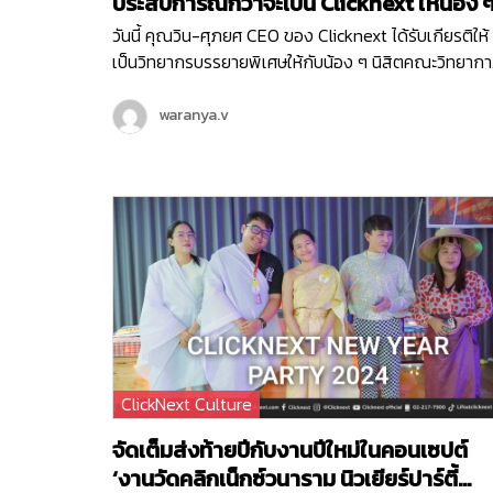
ประสบการณ์กว่าจะเป็น Clicknext ให้น้อง ๆ
คณะวิทยาการสารสนเทศ ม.บูรพา
วันนี้ คุณวิน-ศุภยศ CEO ของ Clicknext ได้รับเกียรติให้
เป็นวิทยากรบรรยายพิเศษให้กับน้อง ๆ นิสิตคณะวิทยาก
สารสนเทศ มหาวิทยาลัยบูรพา ที่มีความสนใจในเรื่องการ
ธุรกิจในหัวข้อ ‘ Newly formed ventures, small to
waranya.v
medium size growth-oriented ventures and
entrepreneurial ventures within larger
organizations ’ ซึ่งการบรรยายพิเศษนี้เป็นหนึ่งใน
กิจกรรมดี ๆ ในโครงการแลกเปลี่ยนความรู้การเป็นผู้
ประกอบการ เพื่อให้นิสิตได้มีทักษะและความรู้ที่จำเป็นในก
ประกอบธุรกิจจากผู้มีประสบการณ์โดยตรงค่ะ น้อง ๆ
นิสิตที่เข้าร่วมในวันนี้ ก็ได้รับองค์ความรู้ไปแบบจัดเต็ม
ตั้งแต่เรื่องโครงสร้างธุรกิจ การทำธุรกิจต้องเริ่มยังไง
พร้อมรับฟังการแชร์ประสบการณ์ตรงจากคุณวิน ถึงที่ม
ของการสร้าง Clicknext อีกด้วย
ClickNext Culture
จัดเต็มส่งท้ายปีกับงานปีใหม่ในคอนเซปต์
‘งานวัดคลิกเน็กซ์วนาราม นิวเยียร์ปาร์ตี้