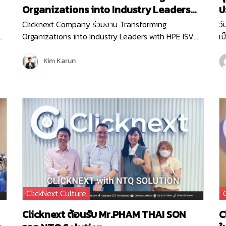
Organizations into Industry Leaders
ปร
with HPE ISV Partners
ค
Clicknext Company ร่วมงาน Transforming
วั
Organizations into Industry Leaders with HPE ISV
เป
Partners ทีจัดโดย HPE (Hewlett Packard Enterprise)
สา
บริษัทผู้นำด้านไอทีระดับโลก เพื่ออัปเดตนวัตกรรมใหม่ๆ
ธุ
Kim Karun
การนำเทคโนโลยีด้าน…
m
ClickNext Culture
Clicknext ต้อนรับ Mr.PHAM THAI SON
C