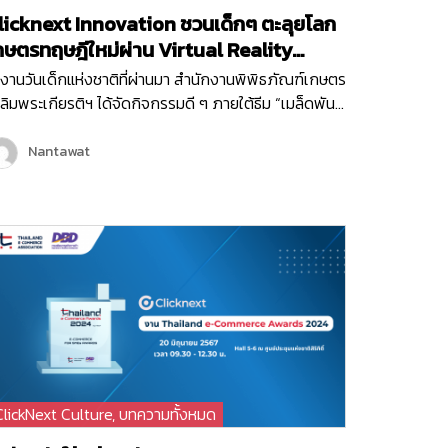
licknext Innovation ชวนเด็กๆ ตะลุยโลก
กษตรทฤษฎีใหม่ผ่าน Virtual Reality
ame!
งานวันเด็กแห่งชาติที่ผ่านมา สำนักงานพิพิธภัณฑ์เกษตร
ลิมพระเกียรติฯ ได้จัดกิจกรรมดี ๆ ภายใต้ธีม “เมล็ดพันธุ์
งพระราชา” ซึ่งเต็มไปด้วยกิจกรรมสนุก ๆ มากมายเพื่อ
ริมสร้างการเรียนรู้ให้กับเด็ก ๆ และเยาวชน หนึ่งใน
Nantawat
จกรรมที่ได้รับความสนใจจากเด็ก ๆ ภายในงานก็คือ
rtual Reality Game “1 ไร่ พึ่งตนเอง”…
ClickNext Culture
,
บทความทั้งหมด