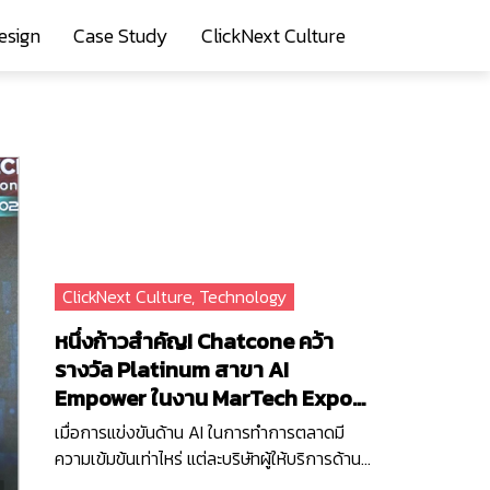
esign
Case Study
ClickNext Culture
ClickNext Culture
,
Technology
หนึ่งก้าวสำคัญ! Chatcone คว้า
รางวัล Platinum สาขา AI
Empower ในงาน MarTech Expo
2025
เมื่อการแข่งขันด้าน AI ในการทำการตลาดมี
ความเข้มข้นเท่าไหร่ แต่ละบริษัทผู้ให้บริการด้าน
เทคโนโลยีก็ยิ่งต้องเร่งพัฒนา AI ของตัวเอง