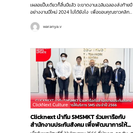
2024 ’
เผลอแป๊บเดียวก็สิ้นปีแล้ว จะขาดงานเฉลิมฉลองส่งท้ายปี
อย่างงานปีใหม่ 2024 ไปได้ยังไง เพื่อขอบคุณชาวคลิก
เน็กซ์เตอร์ทุกคนที่ร่วมทำงานอย่างขยันขันแข็งกันมาตล
ทั้งปี เลยเปิดให้ทุกคนได้ปล่อยของกันสุด ในคอนเซปต์ม่ว
waranya.v
ๆ อย่าง ‘ งานวัดคลิกเน็กซ์วนาราม นิวเยียร์ปาร์ตี้ 2024
งานวัดคลิกเน็กซ์ย่านพญาไทเปิดต้อนรับสาธุชนเข้ามาเต็
พื้นที่ตั้งแต่ช่วงบ่ายของวันศุกร์ที่ 22 ธันวาคม 2023 โดย
เริ่มจากการสืบสานประเพณีดั้งเดิมของพวกเรา Clickne
นั่นก็คือ Team Present มาดูสิว่าปี 2023 ที่ผ่านมา คลิก
เน็กซ์เราผ่านอะไรมาบ้าง ? นำขบวนมาด้วย คุณวิน-ศุ
ยศ CEO ของเราที่มามาลัยดาวเรืองเหลืองอร่ามมาเลย!
CEO Talk ปีนี้เรามีโปรดักส์ และบริการใหม่ ๆ เพิ่มขึ้นเยอ
มาก เช่น E-meeting , 3CX Cloud หรือ AI โดยบริการเก
เราก็ยังไม่หยุดพัฒนานะ เพราะเรามี Goal ของปีหน้าไว้ว่
ClickNext Culture
เราจะพุ่งทะยานไปได้ไกลขึ้นอีก ส่วนแต่ละทีมนั้นก็ไม่น้อย
น้ากันเลย ผลงานปังไม่พอ ยังงัดฝีมือการทำพรีเซนต์ให้เข
Clicknext นำทีม SMSMKT ร่วมหารือกับ
ธีมงานวัดกันสุด ๆ ทั้งทีม HR & Accounting , BMS ,
สำนักงานประกันสังคม เพื่อพัฒนาการให้
Goverment , WeAble , SI , MakeWebEasy ทั้งไทยและอ
บริการ SMS ประจำปี 2566