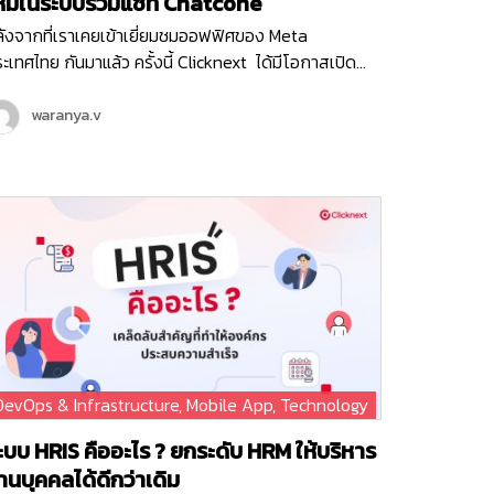
หม่ในระบบรวมแชท Chatcone
ังจากที่เราเคยเข้าเยี่ยมชมออฟฟิศของ Meta
ะเทศไทย กันมาแล้ว ครั้งนี้ Clicknext ได้มีโอกาสเปิด
อฟฟิศต้อนรับคุณ Ashley ตัวแทนจาก Meta ประเทศ
งคโปร์ ในฐานะที่คลิกเน็กซ์เป็น Meta Business Partner
waranya.v
ะได้ร่วมมือกันในหลาย ๆ โปรเจกต์ที่ผ่านมา คุณ Ashley
้เข้ามาพูดคุยถึงโปรเจกต์ฟีเจอร์ใหม่ที่ Chatcone
ริการระบบ Omni-channel Caht ของคลิกเน็กซ์ กำลัง
วิร์คร่วมกับ Meta พร้อมกับได้อัปเดทแผนพัฒนาของระบบ
atcone ที่จะเกิดขึ้นในปีนี้แบบยาว ๆ และยังมีแคมเปญ
รตลาดออนไลน์ต่าง ๆ ที่ได้รับการสนับสนุนจาก Meta
กด้วย รับรองว่าในปี 2024 ระบบรวมแชท Chatcone จะมี
เจอร์ล้ำ ๆ ให้ลูกค้าทุกท่านได้ใช้งานแน่นอน โดยเฉพาะ
เจอร์ที่ได้เชื่อมต่อกับแพลตฟอร์มในเครือ Meta อย่าง
acebook , Messenger และ Instagram ที่จะช่วยตอบ
DevOps & Infrastructure
,
Mobile App
,
Technology
จทย์ความต้องการของธุรกิจ ทั้งการบริการ การขายและ
ารตลาดออนไลน์ไว้ครบอย่างแน่นอนค่ะ
ะบบ HRIS คืออะไร ? ยกระดับ HRM ให้บริหาร
านบุคคลได้ดีกว่าเดิม