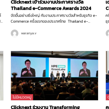
Clicknext เข้าร่วมงานประกาศรางวัล
เ
Thailand e-Commerce Awards 2024
C
์
จัดขึ้นอย่างยิ่งใหญ่ กับงานประกาศรางวัลสำหรับธุรกิจ e-
ค
ป
Commerce ครั้งแรกของประเทศไทย Thailand e-
ธ
Commerce Awards 2024 ที่จัดขึ้นในวันพฤหัสบดีที่ 20
20
h
มิถุนายน 2567 ณ Hall 5-6 ชั้น LG ศูนย์ประชุมแห่งชาติสิ
ธุ
waranya.v
ปี
ริกิติ์ เริ่มต้นงานด้วยกิจกรรมเสวนา…
อี
อน
ส
Co
เน
ท
ไม่มีหมวดหมู่
Clicknext ร่วมงาน Transforming
ค