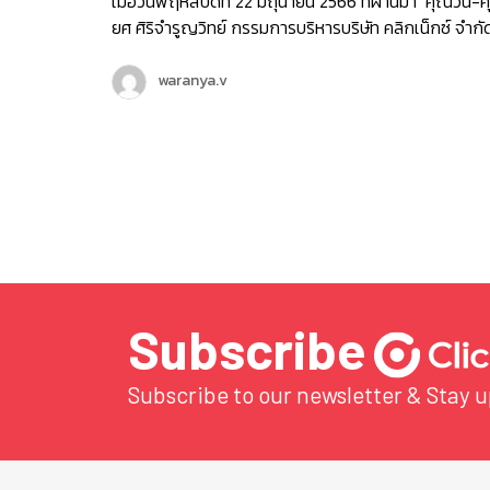
โด และทีมโปรดักซ์ต่าง ๆ ทั้ง Mobile , CMS , Chatcone 
เมื่อวันพฤหัสบดีที่ 22 มิถุนายน 2566 ที่ผ่านมา คุณวิน-ศ
E-meeting , Kept Point , AI Team ปิดท้ายด้วยทีม
ยศ ศิริจำรูญวิทย์ กรรมการบริหารบริษัท คลิกเน็กซ์ จำกั
Interactive Media ที่มากับของเล่นล้ำๆ เช่นเคย หมด
และทีมงาน SMSMKT ของเรา ได้มีโอกาสไปที่สำนักงาน
ช่วง Team Present ก็ต่อกันด้วยกิจกรรมปล่อยจอย
ประกันสังคม เพื่อหารือเกี่ยวกับแนวทางการพัฒนาการให
waranya.v
ปล่อยใจกับบูธอาหารและซุ้มกิจกรรมสุดม่วนที่เหมือนยก
บริการ ” โครงการบริการส่งข้อความสั้นทางโทรศัพท์มือ
วัดมาไว้ที่นี่…
ถือ Short Message Service (SMS) ประจำปี 2566 ” ร่
กับคุณบุญสงค์ ทัพชัยยุทธ์ เลขาธิการสำนักงานประกัน
สังคม และคุณศิริหทัย แท่นแก้ว ผู้อำนวยการศูนย์สารนิเ
ที่ได้ร่วมสนับสนุนข้อมูลและได้มาร่วมหารือกันในโครงการนี
ด้วยค่ะ โดยคลิกเน็กซ์ได้ร่วมมือกับสำนักงานประกันสังค
นำ ระบบส่งข้อความสั้น หรือ ระบบ SMS มาใช้งานร่วมกับ
ระบบ One Time Password (OTP) ซึ่งเป็นชุดรหัสผ่าน
สำหรับใช้งานครั้งเดียวในการยืนยันตัวตนบุคคล เพื่อควา
Subscribe
ปลอดภัยในการทำธุรกรรมอิเล็กทรอนิกส์ ซึ่ง ระบบ SMS 
ถูกใช้งานในการแจ้งเตือนการชำระเงินสมทบ เพื่อไม่ให้ผู้
Subscribe to our newsletter & Stay 
ประกันตนตามมาตรา 39 สิ้นสภาพการเป็นผู้ประกันตน ด้
เหตุจากการขาดส่งเงินสมทบ พร้อมทั้งให้บริการแจ้งผล
การเปลี่ยนสถานพยาบาลของผู้ประกันตนนั่นเองค่ะ