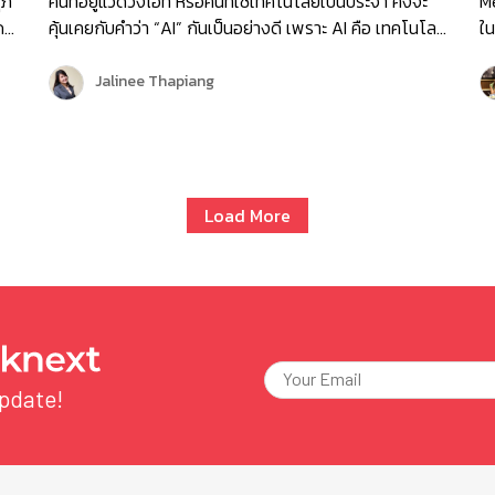
,
ภ
ุภ
คนที่อยู่แวดวงไอที หรือคนที่ใช้เทคโนโลยีเป็นประจำ คงจะ
Me
บ
ด
คุ้นเคยกับคำว่า “AI” กันเป็นอย่างดี เพราะ AI คือ เทคโนโลยี
ใน
Sy
ที่ถูกพูดถึงกันอย่างมากมายในปัจจุบันในแง่ของความชาญ
เป
ระ
้
ฉลาดที่สามารถทำงานได้ใกล้เคียงกับมนุษย์เรา และ AI ยัง
นั
Jalinee Thapiang
งาน
เ
เป็นเทคโนโลยีที่ติดอันดับ 1 ของการจัดอันดับเทรนด์
ก
ทร
วม
เทคโนโลยีที่น่าสนใจในปี 2023 อีกด้วย! ในช่วงไม่กี่ปีที่ผ่าน
เพ
ก
มา เราได้เห็นการนำเทคโนโลยี AI ไปปรับใช้ในหลายสาขา
ภา
ค่
ทศ
ธุรกิจและอุตสาหกรรม ทำให้เกิดเทรนด์ต่างๆ ที่น่าสนใจ ไม่
ขอ
สู
้
ว่าจะเป็น แชทบอทที่เข้าใจบทสนทนา สามารถถาม-ตอบได้
พา
Load More
ต
ม
หลากหลายอย่าง ChatGPT การสร้างภาพโดยใช้คีย์เวิร์ด
ด้
เก
แบบ Midjourney และอีกหลายแอพพลิเคชั่นที่นำ “AI” มา
จร
บ
เป็นส่วนหนึ่งของเครื่องมือบนแพลตฟอร์ม เช่น Adobe,
จา
จั
ม
Canva และ Notion เป็นต้น อีกทั้งแนวโน้มของ AI ใน
“v
In
จะ
อนาคต จะมีการปรับตัวเพื่อทำงานร่วมกับมนุษย์มากขึ้น มี
ดิ
ความแม่นยำมากขึ้น ประกอบกับการที่ข้อจำกัดในด้าน
โล
update!
วย
ฮาร์ดแวร์ลดลง บวกกับเทคโนโลยีในปัจจุบันที่ทำให้การ
ม
พัฒนา AI ทำได้ง่ายและรวดเร็วมากขึ้นนั้น จะทำให้ AI ยิ่ง
โต
เป็นที่นิยมและเป็นเรื่องใกล้ตัวเรามากยิ่งขึ้น ดังนั้น การที่
หน
เรามารู้จัก AI คือ อะไร? และสามารถนำ AI ไปปรับใช้งานใน
ปร