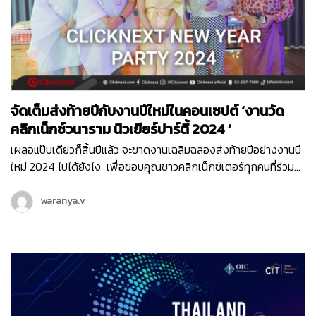
Facebook , Messenger และ Instagram ที่จะช่วยตอบโจทย์ความ
ต้องการของธุรกิจ ทั้งการบริการ การขายและการตลาดออนไลน์ไว้
ครบอย่างแน่นอนค่ะ
จัดเต็มส่งท้ายปีกับงานปีใหม่ในคอนเซปต์ ‘งานวัด
คลิกเน็กซ์วนาราม นิวเยียร์ปาร์ตี้ 2024 ’
เผลอแป๊บเดียวก็สิ้นปีแล้ว จะขาดงานเฉลิมฉลองส่งท้ายปีอย่างงานปี
ใหม่ 2024 ไปได้ยังไง เพื่อขอบคุณชาวคลิกเน็กซ์เตอร์ทุกคนที่ร่วม
ทำงานอย่างขยันขันแข็งกันมาตลอดทั้งปี เลยเปิดให้ทุกคนได้ปล่อย
ของกันสุด ในคอนเซปต์ม่วน ๆ อย่าง ‘ งานวัดคลิกเน็กซ์วนาราม นิว
waranya.v
เยียร์ปาร์ตี้ 2024 ’ งานวัดคลิกเน็กซ์ย่านพญาไทเปิดต้อนรับสาธุชน
เข้ามาเต็มพื้นที่ตั้งแต่ช่วงบ่ายของวันศุกร์ที่ 22 ธันวาคม 2023 โดย
เริ่มจากการสืบสานประเพณีดั้งเดิมของพวกเรา Clicknext นั่นก็คือ
Team Present มาดูสิว่าปี 2023 ที่ผ่านมา คลิกเน็กซ์เราผ่านอะไรมา
บ้าง ? นำขบวนมาด้วย คุณวิน-ศุภยศ CEO ของเราที่มามาลัยดาว
เรืองเหลืองอร่ามมาเลย! CEO Talk ปีนี้เรามีโปรดักส์ และบริการใหม่