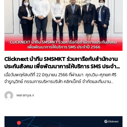
เราจึงจะพาทุกคนมาทำความรู้จักกับ ระบบ HRIS (Human Resource
Information System) กันค่ะ ที่มา:
https://www.aihr.com/blog/implement-hris-human-
resources-information-system ระบบ HRIS คือ อะไร ? เราคง
คุ้นเคยกับคำว่า ระบบบริหารทรัพยากรบุคคล หรือ HRM (Human
Resource Management) ซึ่งเป็น ระบบที่ช่วยให้ฝ่าย HR ปรับปรุง
ระบบการบริหารผู้คนภายในองค์กรนั่นเองค่ะ ส่วนระบบสารสนเทศ
ด้านทรัพยากรบุคคล หรือ HRIS (Human Resource Information
Clicknext นำทีม SMSMKT ร่วมหารือกับสำนักงาน
System) ซึ่งเป็นการพัฒนาอีกขั้นต่อจาก HRM นั้น เป็นระบบ
เทคโนโลยีสารสนเทศอิเล็กทรอนิกส์ที่ได้รับการพัฒนาเพื่อสนับสนุน
ประกันสังคม เพื่อพัฒนาการให้บริการ SMS ประจำปี
การบริหาร การดำเนินงาน การจัดการของทรัพยากรบุคคลในทุกขั้น
2566
เมื่อวันพฤหัสบดีที่ 22 มิถุนายน 2566 ที่ผ่านมา คุณวิน-ศุภยศ ศิริ
ตอน ไม่ว่าจะเป็นการวางแผนอัตรากำลังคน การออกแบบงาน การ
จำรูญวิทย์ กรรมการบริหารบริษัท คลิกเน็กซ์ จำกัดและทีมงาน
จ้างงาน การพัฒนา ค่าจ้าง ค่าตอบแทนและสวัสดิการ ฯลฯ เพื่อก่อ
SMSMKT ของเรา ได้มีโอกาสไปที่สำนักงานประกันสังคม เพื่อหารือ
ให้เกิดประโยชน์สูงสุดขององค์กร แต่อย่างไรก็ตามขั้นตอนการเก็บ
เกี่ยวกับแนวทางการพัฒนาการให้บริการ ” โครงการบริการส่ง
waranya.v
ข้อมูลต่างๆ ของพนักงานหรือบุคลากรในองค์กร จะต้องถูกจัดเก็บ
ข้อความสั้นทางโทรศัพท์มือถือ Short Message Service (SMS)
ภายใต้ PDPA หรือ พระราชบัญญัติคุ้มครองข้อมูลส่วนบุคคล ที่จะ
ประจำปี 2566 ” ร่วมกับคุณบุญสงค์ ทัพชัยยุทธ์ เลขาธิการ
ต้องได้รับการอนุญาตจากทางพนักงานในการจัดเก็บข้อมูลที่
สำนักงานประกันสังคม และคุณศิริหทัย แท่นแก้ว ผู้อำนวยการศูนย์
เกี่ยวข้องกับข้อมูลส่วนบุคคล (Personal Information) ก่อน ที่มา :
สารนิเทศ ที่ได้ร่วมสนับสนุนข้อมูลและได้มาร่วมหารือกันในโครงการนี้
Vlada Karpovich …