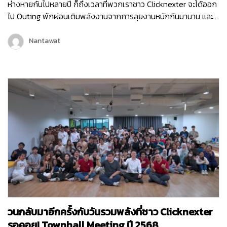
ห่างหายกันไปหลายปี ก็ถึงเวลาที่พวกเราชาว Clicknexter จะได้ออก
ไป Outing พักผ่อนเติมพลังงานจากการลุยงานหนักกันมานาน และ
คราวนี้พวกเราไม่ได้ไป Outing กันแบบธรรมดา ๆ แต่พวกเรายังมี
กิจกรรมมากมายทั้งช่วงกลางวันและกลางคืน เพื่อให้พนักงานได้
Nantawat
กระชับมิตร เติมเต็มพลังงาน จุดไฟแห่งการทำงานขึ้นมาใหม่ เพราะ
คอนเซ็ปต์ของพวกเราในครั้งนี้ก็คือ Reconnect | Recharge |
Reignite…
วนกลับมาอีกครั้งกับวันรวมพลังที่ชาว Clicknexter
รอคอย! Townhall Meeting ปี 2568