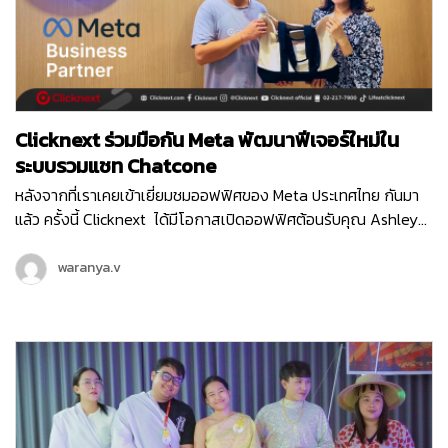
พัฒนา Technology Innovation ต่าง ๆ ที่การันตีด้วยรางวัล
Vietnam TOP 10 ICT 2ปีซ้อน และสำนักงานใหญ่ที่มีอยู่ 5 ประเทศทั่ว
โลก
Clicknext ร่วมมือกัน Meta พัฒนาฟีเจอร์ใหม่ใน
ระบบรวมแชท Chatcone
หลังจากที่เราเคยเข้าเยี่ยมชมออฟฟิศของ Meta ประเทศไทย กันมา
แล้ว ครั้งนี้ Clicknext ได้มีโอกาสเปิดออฟฟิศต้อนรับคุณ Ashley
ตัวแทนจาก Meta ประเทศสิงคโปร์ ในฐานะที่คลิกเน็กซ์เป็น Meta
Business Partner และได้ร่วมมือกันในหลาย ๆ โปรเจกต์ที่ผ่านมา
waranya.v
คุณ Ashley ได้เข้ามาพูดคุยถึงโปรเจกต์ฟีเจอร์ใหม่ที่ Chatcone
บริการระบบ Omni-channel Caht ของคลิกเน็กซ์ กำลังเวิร์คร่วม
กับ Meta พร้อมกับได้อัปเดทแผนพัฒนาของระบบ Chatcone ที่จะ
เกิดขึ้นในปีนี้แบบยาว ๆ และยังมีแคมเปญการตลาดออนไลน์ต่าง ๆ ที่
ได้รับการสนับสนุนจาก Meta อีกด้วย รับรองว่าในปี 2024 ระบบรวม
แชท Chatcone จะมีฟีเจอร์ล้ำ ๆ ให้ลูกค้าทุกท่านได้ใช้งานแน่นอน
โดยเฉพาะฟีเจอร์ที่ได้เชื่อมต่อกับแพลตฟอร์มในเครือ Meta อย่าง