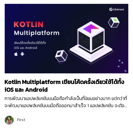
AI (Artificial intelligence) จะกลายเป็นส่วนสำคัญในการดำเนิน
ธุรกิจขององค์กรต่างๆ และสามารถสร้าง AI Solutions ขึ้นมาใช้
ประโยชน์ได้ง่ายๆ ด้วยวิธี Drag-and-drop โดยไม่ต้องเขียน Code
(No-code AI) ให้ยุ่งยาก จึงทำให้ธุรกิจต่างๆ สามารถพัฒนา
ผลิตภัณฑ์และบริการที่ชาญฉลาดยิ่งขึ้นด้วยพลังของ AI ตัวอย่าง
การนำ AI ไปใช้ บริษัท Stitch Fix ซึ่งทำธุรกิจค้าปลีกในสหรัฐอเมริกา
และสหราชอาณาจักร เป็นหนึ่งในธุรกิจที่นำ AI ไปใช้แล้ว โดยใช้ AI
แนะนำเครื่องแต่งกายที่มีขนาดและรสนิยมตรงกับความต้องการของ
ลูกค้า ในปี 2023 การช้อปปิ้งและการจัดส่งแบบไร้การสัมผัส จะเป็นเท
รนด์ที่ได้รับความนิยมอย่างมาก และ AI ก็จะเป็นเครื่องมือสำคัญที่ช่วย
ให้ผู้บริโภคสามารถชำระเงิน รับสินค้า และบริการต่างๆ ได้ง่ายขึ้น AI
Kotlin Multiplatform เขียนโค้ดครั้งเดียวใช้ได้ทั้ง
จะเข้าไปอยู่ในเกือบทุกกระบวนการทางธุรกิจในอุตสาหกรรมต่างๆ
เพิ่มมากขึ้น เช่น ธุรกิจค้าปลีก มีแนวโน้มที่จะใช้ AI เข้ามาบริหาร
iOS และ Android
จัดการสินค้าคงคลังให้เป็นแบบอัตโนมัติมากขึ้น ประกอบกับ
การพัฒนาแอปพลิเคชันบนมือถือกำลังเป็นที่นิยมอย่างมาก แต่กว่าที่
Convenience trends หรือเทรนด์ที่เน้นความสะดวกสบาย เช่น การ
จะพัฒนาแอปพลิเคชันบนมือถือออกมาสำเร็จ 1 แอปพลิเคชัน จะต้อง
สั่งซื้อสินค้าออนไลน์ในรูปแบบต่างๆ จะกลายเป็นเรื่องปกติ เช่น
แยกเขียนทั้ง Kotlin สำหรับระบบปฏิบัติการ Android และ Swift
Buy-online-pickup-at-curbside (BOPAC) คือ รูปแบบที่ลูกค้า
สำหรับระบบปฏิบัติการ iOS แต่ในปัจจุบันเราสามารถนำ Kotlin
First
เลือกซื้อสินค้าผ่านช่องทางออนไลน์ และไปรับสินค้าที่ร้านค้าด้วย
Multiplatform มาช่วยลดระยะเวลา และเพิ่มประสิทธิภาพในการ
ตนเอง โดยผู้บริโภคไม่ต้องลงจากรถเพื่อมารับสินค้า เนื่องจาก