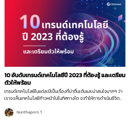
งานอย่างไร? เราจะต้องเตรียมข้อมูลอะไรบ้าง เพื่อให้ AI สามารถ
รู้จักว่า Metaverse คือ อะไร ? และประกอบด้วยเทคโนโลยีอะไรบ้าง?
ทำงานได้อย่างมีประสิทธิภาพ…
พร้อมตัวอย่างการนำไปใช้งานจริง Metaverse คือ อะไร?
“Metaverse” (เมตาเวิร์ส) มาจากคำว่า “meta” (ความล้ำหน้า, เหนือ
กว่า) รวมกับคำว่า “verse” (จักรวาล) หมายถึง “โลกเสมือนจริง”
เป็นโลกดิจิทัลที่ถูกสร้างขึ้นให้เหมือนจริง เหมือนเรากำลังอยู่อีกโลก
นึง แต่ใช้ชีวิตคล้ายกับอยู่บนโลกความเป็นจริง สร้างขึ้นมาจากการ
ผสานเทคโนโลยีที่หลากหลาย ทำให้เราสามารถโต้ตอบ และทำ
กิจกรรมต่างๆ ร่วมกับผู้อื่นที่อยู่อีกซีกโลกหนึ่งได้เหมือนอยู่ในห้อง
เดียวกัน เช่น การซื้อขาย, การประชุม, การอบรม, พบปะพูดคุย, ท่อง
เที่ยว, บันเทิง, ช้อปปิ้ง เป็นต้น โดยมีตัวตนดิจิตอลที่เรียกว่า Avatar
10 อันดับเทรนด์เทคโนโลยีปี 2023 ที่ต้องรู้ และเตรียม
(อวตาร) ที่เป็นกราฟฟิก 3 มิติ เป็นตัวแทนของเราในการทำกิจกรรม
เหล่านั้นใน Metaverse ทำให้เกิดความรู้สึกสมจริงราวกับเราทำ
ตัวให้พร้อม
กิจกรรมนั้นเองในโลกแห่งความเป็นจริง Metaverse ใช้เทคโนโลยี
เทรนด์เทคโนโลยีในแต่ละปีเป็นเรื่องที่น่าตื่นเต้นและน่าสนใจมากๆ ว่า
อะไรบ้าง ? โลกแบบ Metaverse สร้างขึ้นจากการผสมผสาน
เราจะเห็นเทคโนโลยีก้าวหน้าไปในทิศทางใด จะทำให้การดำเนินชีวิต
เทคโนโลยีต่างๆ เพื่อสร้างโลกเสมือนที่ทำให้เกิดความรู้สึกเหมือน
การดำเนินธุรกิจ พัฒนาไปอย่างไร? และยังเป็นแนวทางให้นักลงทุน
จริงที่สุด โดยเทคโนโลยีหลักที่นำมาใช้ คือ Virtual World หรือ
เจ้าของธุรกิจ และผู้คน วางแผนว่าจะต้องเตรียมพร้อมเพื่อให้ก้าวทัน
Nunthaporn.T
Digital World Virtual Reality (VR) Augmented Reality (AR)
เทคโนโลยีเหล่านี้อย่างไรบ้าง? ในปี 2023 นี้ จะมีเทคโนโลยีใดที่น่า
Mixed Reality Virtual…
จับตามอง เราไปดูกันเลยค่า 1. AI จะอยู่ทุกที่ ในปี 2023 เทคโนโลยี