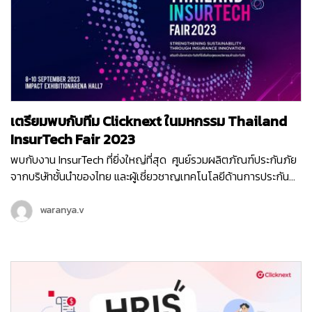
ๆ เพิ่มขึ้นเยอะมาก เช่น E-meeting , 3CX Cloud หรือ AI โดย
บริการเก่าเราก็ยังไม่หยุดพัฒนานะ เพราะเรามี Goal ของปีหน้าไว้ว่า
เราจะพุ่งทะยานไปได้ไกลขึ้นอีก ส่วนแต่ละทีมนั้นก็ไม่น้อยหน้ากันเลย
ผลงานปังไม่พอ ยังงัดฝีมือการทำพรีเซนต์ให้เข้าธีมงานวัดกันสุด ๆ
ทั้งทีม HR & Accounting , BMS , Goverment , WeAble , SI ,
MakeWebEasy ทั้งไทยและอินโด และทีมโปรดักซ์ต่าง ๆ ทั้ง Mobile ,
CMS , Chatcone , E-meeting , Kept Point , AI Team ปิดท้าย
เตรียมพบกับทีม Clicknext ในมหกรรม Thailand
ด้วยทีม Interactive Media ที่มากับของเล่นล้ำๆ เช่นเคย หมดช่วง
Team Present ก็ต่อกันด้วยกิจกรรมปล่อยจอย ปล่อยใจกับบูธ
InsurTech Fair 2023
อาหารและซุ้มกิจกรรมสุดม่วนที่เหมือนยกงานวัดมาไว้ที่นี่…
พบกับงาน InsurTech ที่ยิ่งใหญ่ที่สุด ศูนย์รวมผลิตภัณฑ์ประกันภัย
จากบริษัทชั้นนำของไทย และผู้เชี่ยวชาญเทคโนโลยีด้านการประกัน
ภัยจากทั่วทุกมุมโลกมาไว้ที่นี่ “ Thailand InsurTech Fair 2023 ”
มหกรรมเทคโนโลยีประกันภัยยิ่งใหญ่ครบวงจรแห่งปี ที่จัดโดย
waranya.v
สำนักงานคณะกรรมการกำกับและส่งเสริมการประกอบธุรกิจประกัน
ภัย (คปภ.) ครั้งนี้ทีมคลิกเน็กซ์ก็ไม่พลาด ขอส่ง Product สุดล้ำที่จะ
ช่วยยกระดับการบริการให้กับธุรกิจประกันภัย เข้าร่วมงานนี้ด้วย ไม่ว่า
จะเป็น Chatcone : ระบบจัดการแชททุกช่องทาง พร้อมแชทบอทช่วย
ตอบลูกค้า 24 ชม. แพลตฟอร์มที่ยกระดับการให้บริการผ่านแชท
สำหรับองค์กรให้ตอบโจทย์ธุรกิจมากที่สุด SMSMKT : ระบบบริการ