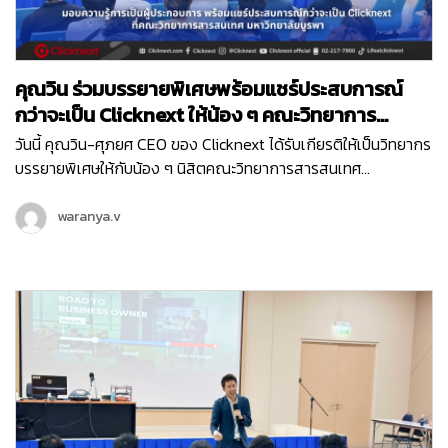
คุณวิน ร่วมบรรยายพิเศษพร้อมแชร์ประสบการณ์
กว่าจะเป็น Clicknext ให้น้อง ๆ คณะวิทยาการ
สารสนเทศ ม.บูรพา
วันนี้ คุณวิน-ศุภยศ CEO ของ Clicknext ได้รับเกียรติให้เป็นวิทยากร
บรรยายพิเศษให้กับน้อง ๆ นิสิตคณะวิทยาการสารสนเทศ
มหาวิทยาลัยบูรพา ที่มีความสนใจในเรื่องการทำธุรกิจในหัวข้อ ‘
Newly formed ventures, small to medium size growth-
waranya.v
oriented ventures…