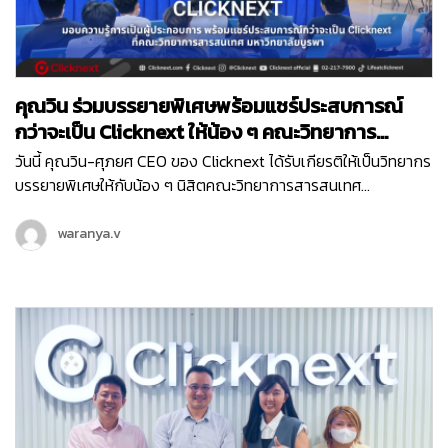
คุณวิน ร่วมบรรยายพิเศษพร้อมแชร์ประสบการณ์
กว่าจะเป็น Clicknext ให้น้อง ๆ คณะวิทยาการ
สารสนเทศ ม.บูรพา
วันนี้ คุณวิน-ศุภยศ CEO ของ Clicknext ได้รับเกียรติให้เป็นวิทยากร
บรรยายพิเศษให้กับน้อง ๆ นิสิตคณะวิทยาการสารสนเทศ
มหาวิทยาลัยบูรพา ที่มีความสนใจในเรื่องการทำธุรกิจในหัวข้อ ‘
Newly formed ventures, small to medium size growth-
waranya.v
oriented ventures and entrepreneurial ventures within
larger organizations ’ ซึ่งการบรรยายพิเศษนี้เป็นหนึ่งในกิจกรรม
ดี ๆ ในโครงการแลกเปลี่ยนความรู้การเป็นผู้ประกอบการ เพื่อให้นิสิต
ได้มีทักษะและความรู้ที่จำเป็นในการประกอบธุรกิจจากผู้มี
ประสบการณ์โดยตรงค่ะ น้อง ๆ นิสิตที่เข้าร่วมในวันนี้ ก็ได้รับองค์
ความรู้ไปแบบจัดเต็ม ตั้งแต่เรื่องโครงสร้างธุรกิจ การทำธุรกิจต้อง
เริ่มยังไง พร้อมรับฟังการแชร์ประสบการณ์ตรงจากคุณวิน ถึงที่มา
ของการสร้าง Clicknext อีกด้วย