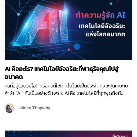
ด้วยค่ะ โดยคลิกเน็กซ์ได้ร่วมมือกับสำนักงานประกันสังคม นำ ระบบ
ส่งข้อความสั้น หรือ ระบบ SMS มาใช้งานร่วมกับ ระบบ One Time
Password (OTP) ซึ่งเป็นชุดรหัสผ่านสำหรับใช้งานครั้งเดียวในการ
ยืนยันตัวตนบุคคล เพื่อความปลอดภัยในการทำธุรกรรม
อิเล็กทรอนิกส์ ซึ่ง ระบบ SMS จะถูกใช้งานในการแจ้งเตือนการชำระ
เงินสมทบ เพื่อไม่ให้ผู้ประกันตนตามมาตรา 39 สิ้นสภาพการเป็นผู้
ประกันตน ด้วยเหตุจากการขาดส่งเงินสมทบ พร้อมทั้งให้บริการแจ้ง
ผลการเปลี่ยนสถานพยาบาลของผู้ประกันตนนั่นเองค่ะ
AI คืออะไร? เทคโนโลยีอัจฉริยะที่พาธุริจคุณไปสู่
อนาคต
คนที่อยู่แวดวงไอที หรือคนที่ใช้เทคโนโลยีเป็นประจำ คงจะคุ้นเคยกับ
คำว่า “AI” กันเป็นอย่างดี เพราะ AI คือ เทคโนโลยีที่ถูกพูดถึงกัน
อย่างมากมายในปัจจุบันในแง่ของความชาญฉลาดที่สามารถทำงานได้
ใกล้เคียงกับมนุษย์เรา และ AI ยังเป็นเทคโนโลยีที่ติดอันดับ 1 ของการ
Jalinee Thapiang
จัดอันดับเทรนด์เทคโนโลยีที่น่าสนใจในปี 2023 อีกด้วย! ในช่วงไม่กี่
ปีที่ผ่านมา เราได้เห็นการนำเทคโนโลยี AI ไปปรับใช้ในหลายสาขา
ธุรกิจและอุตสาหกรรม ทำให้เกิดเทรนด์ต่างๆ ที่น่าสนใจ ไม่ว่าจะเป็น
แชทบอทที่เข้าใจบทสนทนา สามารถถาม-ตอบได้หลากหลายอย่าง