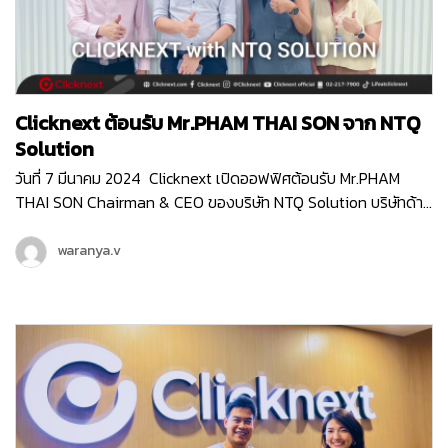
Clicknext ต้อนรับ Mr.PHAM THAI SON จาก NTQ
Solution
วันที่ 7 มีนาคม 2024 Clicknext เปิดออฟฟิศต้อนรับ Mr.PHAM
THAI SON Chairman & CEO ของบริษัท NTQ Solution บริษัทด้าน
IT ท็อป10 ของประเทศเวียดนาม ที่มีพนักงานกว่า 3,000 คน (
มากกว่าเราตั้ง10เท่า! ) Mr.SON เข้ามาเยี่ยมชมบริษัท Clicknext และ
waranya.v
ร่วมพูดคุยกับคุณวิน CEO ของเรา ถึงความสนใจใน IT Solution
ของคลิกเน็กซ์ที่จะเวิร์คร่วมกันได้ ทั้งการเป็น Partner ในการทำ
Enterprise Software Solution , การส่ง Products Platfrom
ของไทยไปยังตลาดต่างประเทศ และแผนระยะยาวที่ทางคลิกเน็กซ์กับ
NTQ อาจจะได้จับมือเป็นพาร์ทเนอร์กันในอนาคตด้วยค่ะ NTQ
Solution เป็นบริษัทด้าน IT Solution ของประเทศเวียดนาม ที่ให้
บริการครอบคลุมตั้งแต่บริการ Software Development , บริการ
Consulting สำหรับ Business Technology , บริการด้านการ