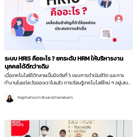
ส่ง SMS ครบวงจร คุณภาพสูง รับ-ส่งได้รวดเร็วที่สุด เพราะเราคือ
ผู้นำในการให้บริการ SMS Marketing ของไทย งาน Thailand
InsurTech Fair 2023 จะจัดขึ้นตั้งแต่วันศุกร์ที่ 8 – วันอาทิตย์ที่ 10
กันยายน 2566 ณ ฮอลล์ 7 อิมแพค เมืองทองธานี บูธ E28 แล้วพบ
กันนะคะ
ระบบ HRIS คืออะไร ? ยกระดับ HRM ให้บริหารงาน
บุคคลได้ดีกว่าเดิม
เมื่อเทคโนโลยีได้กลายเป็นปัจจัยที่ 5 ของการดำเนินชีวิต และการ
ทำงานในแต่ละวันของเราไปแล้ว การเรียนรู้เทคโนโลยีใหม่ ๆ อยู่เสมอ
จะช่วยให้เราสามารถปรับตัว และนำเทคโนโลยีมาใช้ให้เกิดประโยชน์
สูงสุดในทุก ๆ ด้าน ทั้งประโยชน์ในการดำเนินชิวิตประจำวัน การ
Naphatsorn Buarattanakarn
ทำงาน และการดำเนินธุรกิจ และจะทำให้เราไม่ตกเทรนด์ค่ะ หลาย ๆ
บริษัท ได้นำเครื่องมือ โปรแกรม ซอฟต์แวร์ หรือระบบต่าง ๆ เข้ามาใช้
เพิ่มประสิทธิภาพในการทำงาน โดยหนึ่งในระบบที่สำคัญที่หลาย ๆ
องค์กรนำมาใช้ คือ ระบบการบริหารทรัพยากรบุคคล นั่นเองค่ะ เพราะ
“คน” คือ หนึ่งในเคล็ดลับสำคัญที่ทำให้องค์กรประสบความสำเร็จ วันนี้