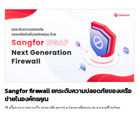
พัฒนาแอปพลิเคชันบนมือถือได้ Kotlin Multi Platform คืออะไร ?
พนักงานของร้านค้าจะเป็นผู้นำสินค้ามาส่งให้ถึงที่รถ Buy-online-
Kotlin Multiplatform คือ SDK ของ Kotlin ที่ทำให้ผู้พัฒนาสามารถ
pickup-in-store (BOPIS) คือ รูปแบบที่ลูกค้าเลือกซื้อสินค้าผ่าน
เขียนในส่วนของ Application Logic และนำไปใช้ได้กับทั้ง Android
ช่องทางออนไลน์ และไปรับสินค้าที่หน้าร้านค้าด้วยตนเอง Buy-
และ iOS โดยจะใช้ Android Studio เป็นเครื่องมือในการพัฒนา แต่
online-return-in-store (BORIS) คือ รูปแบบที่ลูกค้าเลือกซื้อสินค้า
สำหรับการ Compile เพื่อนำไปใช้ต่อบน iOS ก็ยังจำเป็นต้องมี
ผ่านช่องทางออนไลน์ และรอสินค้าจัดส่งมาให้ที่บ้าน และหากลูกค้าไม่
XCode อยู่ในเครื่องเดียวกัน ทำให้การใช้ Kotlin Multiplatform จะ
พอใจในตัวสินค้า ก็สามารถนำสินค้ามาส่งคืนที่หน้าร้านได้ AI จะเป็น
ยังคงพัฒนาได้บนเครื่อง MacOS เท่านั้น สิ่งที่สามารถเขียนใน
กลไกที่อยู่เบื้องหลังของการจัดส่งสินค้าโดยอัตโนมัติเหล่านี้…
Kotlin Multiplatform ได้เช่น การเขียน Logic ต่างๆภายใน
Application การเรียกเซอร์วิสต่างๆ และจัดการข้อมูลที่ได้รับมาให้
อยู่ในรูปแบบพร้อมใช้งาน การจัดเก็บและเรียกใช้งานข้อมูลในฐาน
ข้อมูล การกำหนดการตั้งค่าต่างๆในแอปพลิเคชัน เขียน Unit Test
เพื่อทดสอบความถูกต้องในการเขียน ข้อดี ? ลดต้นทุน จำนวนคน
Sangfor firewall ยกระดับความปลอดภัยของเครือ
และระยะเวลาในการพัฒนาโดยการเขียนครั้งเดียวและ Compile มา
เป็น .jar และ .framework เพื่อให้ iOS และ Android นำมาใช้งานต่อ
ข่ายในองค์กรคุณ
ได้ ทำให้เราแยกโค้ดในส่วนของ Application Logic และส่วนแสดง
วันนี้ผมจะมาแนะนำ การเพิ่มความปลอดภัยของระบบเครือข่าย
ผลหน้าจอที่จะต้องเขียนบน Native Kotlin/Swift ออกจากกัน
(Network) ขององค์กร ด้วย Firewall ซึ่งถ้าจะให้อธิบายอย่างง่าย
ชัดเจนทำให้ง่ายต่อการเข้าใจ และง่ายต่อการดูแลแก้ไข มั่นใจได้ว่า
และเห็นภาพชัดเจน Firewall ก็เปรียบเสมือนยามเฝ้าประตูหน้าหมู่บ้าน
แอปพลิเคชันทั้งสองแพลตฟอร์มจะแสดงผลข้อมูล และมี Logic ที่
ที่คอยตรวจสอบผู้เข้า-ออกหมู่บ้าน หรือคอยตรวจสอบข้อมูลต่างๆที่
Sitthidech Udom
ตรงกันเพราะใช้โค้ดเดียวกัน ไม่ต้องเรียกรู้ภาษาใหม่เพราะใช้ Kotlin
เข้า-ออก ในเครือข่ายของเรานั้นเอง ถ้าพร้อมแล้ว… เราไปทำความ