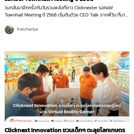
วนกลับมาอีกครั้งกับวันรวมพลังที่ชาว Clicknexter รอคอย!
Townhall Meeting ปี 2568 เริ่มต้นด้วย CEO Talk จากพี่วิน ที่มา
แบ่งปันภาพรวมขององค์กรและ Roadmap 2025 ซึ่งเต็มไปด้วย
โอกาสและความท้าทาย ปีนี้ Clicknext มุ่งเน้นการขยายบริการและ
Patchariya
พัฒนาผลิตภัณฑ์ให้ตอบโจทย์ลูกค้ามากยิ่งขึ้น พร้อมกล่าวขอบคุณ
ทุกทีมที่ทุ่มเททำงานด้วยใจและความมุ่งมั่นตลอดปีที่ผ่านมา …
Clicknext Innovation ชวนเด็กๆ ตะลุยโลกเกษตร