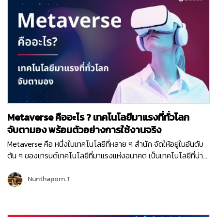
ChatGPT การสร้างภาพโดยใช้คีย์เวิร์ดแบบ Midjourney และอีก
หลายแอพพลิเคชั่นที่นำ “AI” มาเป็นส่วนหนึ่งของเครื่องมือบน
แพลตฟอร์ม เช่น Adobe, Canva และ Notion เป็นต้น อีกทั้งแนว
โน้มของ AI ในอนาคต จะมีการปรับตัวเพื่อทำงานร่วมกับมนุษย์มาก
ขึ้น มีความแม่นยำมากขึ้น ประกอบกับการที่ข้อจำกัดในด้านฮาร์ดแวร์
ลดลง บวกกับเทคโนโลยีในปัจจุบันที่ทำให้การพัฒนา AI ทำได้ง่ายและ
รวดเร็วมากขึ้นนั้น จะทำให้ AI ยิ่งเป็นที่นิยมและเป็นเรื่องใกล้ตัวเรา
มากยิ่งขึ้น ดังนั้น การที่เรามารู้จัก AI คือ อะไร? และสามารถนำ AI
ไปปรับใช้งานในด้านใดได้บ้าง? ก็จะทำให้เราก้าวทันเทคโนโลยียุคใหม่
Metaverse คืออะไร ? เทคโนโลยีมาแรงที่ทั่วโลก
และถ้าหากใครที่เป็นเจ้าของธุรกิจ ก็สามารถก้าวไปสู่ความเป็นผู้นำได้
ไม่ยากด้วยความอัจฉริยะของ AI นั่นเอง AI คือ อะไร ? AI (Artificial
จับตามอง พร้อมตัวอย่างการใช้งานจริง
Intelligence) หรือปัญญาประดิษฐ์ AI คือ อัลกอริทึมและเทคโนโลยีที่
Metaverse คือ หนึ่งในเทคโนโลยีที่หลาย ๆ สำนัก จัดให้อยู่ในอันดับ
ที่ถูกออกแบบให้มีความสามารถในการทำงานใกล้เคียงกับมนุษย์ ซึ่ง
ต้น ๆ ของเทรนด์เทคโนโลยีที่มาแรงแห่งอนาคต เป็นเทคโนโลยีที่น่า
รวมถึงการคิด การเรียนรู้ การตัดสินใจ และการแก้ไขปัญหา โดยใช้
จับตามองเป็นอย่างมาก โดยเฉพาะเหล่านักลงทุน นักธุรกิจต่าง ๆ ทั่ว
วิธีการทางคณิตศาสตร์ การเรียนรู้ของเครื่อง (Machine Learning)
โลก โดยผู้เชี่ยวชาญคาดการณ์ว่า “Metaverse” จะมีการเติบโต
Nunthaporn.T
การเรียนรู้เชิงลึก (Deep learning) และอัลกอริทึมต่างๆ พื้นฐาน
อย่างมาก และจะเพิ่มมูลค่ากว่า 5 ล้านล้านดอลลาร์ ให้กับเศรษฐกิจ
การสร้าง AI เพื่อให้ผู้อ่านเข้าใจและเห็นภาพได้ชัดเจนยิ่งขึ้น เราพา
โลกภายในปี 2030 และในปี 2023 นี้ ก็จะเป็นปีที่กำหนดทิศทางของ
มาดูกันว่าเทคโนโลยี AI ที่ว่านี้ มีขั้นตอนเบื้องต้นในการสร้างขึ้นมาใช้
Metaverse ในทศวรรษหน้าเลยทีเดียว ! วันนี้เราจึงพามาทำความ