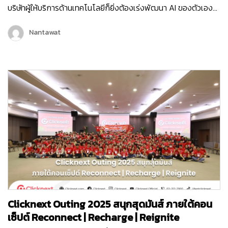
บริษัทผู้ให้บริการด้านเทคโนโลยีก็ยิ่งต้องเร่งพัฒนา AI ของตัวเอง
เพื่อเพิ่มขีดความสามารถในการให้บริการลูกค้ามากขึ้น และครั้งนี้ถือ
เป็นอีกหนึ่งก้าวสำคัญของบริษัท คลิกเน็กซ์ เทคโนโลยี จำกัด เพราะ
Nantawat
Chatcone ของเรา คว้ารางวัล AI Empower ระดับ Platinum ใน
งาน MarTech…
Clicknext Outing 2025 สนุกสุดมันส์ ภายใต้คอน
เซ็ปต์ Reconnect | Recharge | Reignite