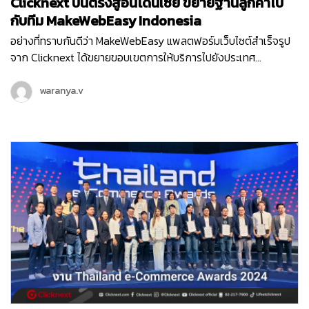
Clicknext บินตรงสู่อินโดนีเซีย ขยายฐานลูกค้าไป
กับทีม MakeWebEasy Indonesia
อย่างที่ทราบกันดีว่า MakeWebEasy แพลตฟอร์มเว็บไซต์สำเร็จรูป
จาก Clicknext ได้ขยายขอบเขตการให้บริการไปยังประเทศ
อินโดนีเซีย ประเทศที่น่าจับตามองทั้งในด้านเศรษฐกิจ อุตสาหกรรม
และการลงทุนดาวเด่นของ South East Asia ตั้งแต่เดือนกุมภาพันธ์
waranya.v
ปี 2564 จนปัจจุบันเข้าปีที่ 3 ทีม MakeWebEasy Indonesia ของเรา
ได้เติบโตขึ้นอย่างก้าวกระโดด และดูแลธุรกิจลูกค้าอินโดนีเซียอยู่กว่า
15,000…