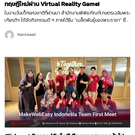
ทฤษฎีใหม่ผ่าน Virtual Reality Game!
ในงานวันเด็กแห่งชาติที่ผ่านมา สำนักงานพิพิธภัณฑ์เกษตรเฉลิมพระ
เกียรติฯ ได้จัดกิจกรรมดี ๆ ภายใต้ธีม “เมล็ดพันธุ์ของพระราชา” ซึ่ง
เต็มไปด้วยกิจกรรมสนุก ๆ มากมายเพื่อเสริมสร้างการเรียนรู้ให้กับ
เด็ก ๆ และเยาวชน หนึ่งในกิจกรรมที่ได้รับความสนใจจากเด็ก ๆ
Nantawat
ภายในงานก็คือ Virtual Reality Game “1 ไร่ พึ่งตนเอง”…