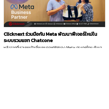
พัฒนา Technology Innovation ต่าง ๆ ที่การันตีด้วยรางวัล
Vietnam TOP 10 ICT 2ปีซ้อน และสำนักงานใหญ่ที่มีอยู่ 5 ประเทศทั่ว
โลก
Clicknext ร่วมมือกัน Meta พัฒนาฟีเจอร์ใหม่ใน
ระบบรวมแชท Chatcone
หลังจากที่เราเคยเข้าเยี่ยมชมออฟฟิศของ Meta ประเทศไทย กันมา
แล้ว ครั้งนี้ Clicknext ได้มีโอกาสเปิดออฟฟิศต้อนรับคุณ Ashley
ตัวแทนจาก Meta ประเทศสิงคโปร์ ในฐานะที่คลิกเน็กซ์เป็น Meta
Business Partner และได้ร่วมมือกันในหลาย ๆ โปรเจกต์ที่ผ่านมา
waranya.v
คุณ Ashley ได้เข้ามาพูดคุยถึงโปรเจกต์ฟีเจอร์ใหม่ที่ Chatcone
บริการระบบ Omni-channel Caht ของคลิกเน็กซ์ กำลังเวิร์คร่วม
กับ Meta พร้อมกับได้อัปเดทแผนพัฒนาของระบบ Chatcone ที่จะ
เกิดขึ้นในปีนี้แบบยาว ๆ และยังมีแคมเปญการตลาดออนไลน์ต่าง ๆ ที่
ได้รับการสนับสนุนจาก Meta อีกด้วย รับรองว่าในปี 2024 ระบบรวม
แชท Chatcone จะมีฟีเจอร์ล้ำ ๆ ให้ลูกค้าทุกท่านได้ใช้งานแน่นอน
โดยเฉพาะฟีเจอร์ที่ได้เชื่อมต่อกับแพลตฟอร์มในเครือ Meta อย่าง