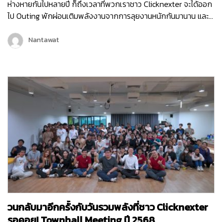
ห่างหายกันไปหลายปี ก็ถึงเวลาที่พวกเราชาว Clicknexter จะได้ออก
ไป Outing พักผ่อนเติมพลังงานจากการลุยงานหนักกันมานาน และ
คราวนี้พวกเราไม่ได้ไป Outing กันแบบธรรมดา ๆ แต่พวกเรายังมี
กิจกรรมมากมายทั้งช่วงกลางวันและกลางคืน เพื่อให้พนักงานได้
Nantawat
กระชับมิตร เติมเต็มพลังงาน จุดไฟแห่งการทำงานขึ้นมาใหม่ เพราะ
คอนเซ็ปต์ของพวกเราในครั้งนี้ก็คือ Reconnect | Recharge |
Reignite…
วนกลับมาอีกครั้งกับวันรวมพลังที่ชาว Clicknexter
รอคอย! Townhall Meeting ปี 2568