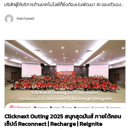
บริษัทผู้ให้บริการด้านเทคโนโลยีก็ยิ่งต้องเร่งพัฒนา AI ของตัวเอง
เพื่อเพิ่มขีดความสามารถในการให้บริการลูกค้ามากขึ้น และครั้งนี้ถือ
เป็นอีกหนึ่งก้าวสำคัญของบริษัท คลิกเน็กซ์ เทคโนโลยี จำกัด เพราะ
Nantawat
Chatcone ของเรา คว้ารางวัล AI Empower ระดับ Platinum ใน
งาน MarTech…
Clicknext Outing 2025 สนุกสุดมันส์ ภายใต้คอน
เซ็ปต์ Reconnect | Recharge | Reignite