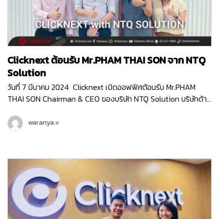
Clicknext ต้อนรับ Mr.PHAM THAI SON จาก NTQ
Solution
วันที่ 7 มีนาคม 2024 Clicknext เปิดออฟฟิศต้อนรับ Mr.PHAM
THAI SON Chairman & CEO ของบริษัท NTQ Solution บริษัทด้าน
IT ท็อป10 ของประเทศเวียดนาม ที่มีพนักงานกว่า 3,000 คน (
มากกว่าเราตั้ง10เท่า! ) Mr.SON เข้ามาเยี่ยมชมบริษัท Clicknext และ
waranya.v
ร่วมพูดคุยกับคุณวิน CEO ของเรา ถึงความสนใจใน IT Solution
ของคลิกเน็กซ์ที่จะเวิร์คร่วมกันได้ ทั้งการเป็น Partner ในการทำ
Enterprise Software Solution , การส่ง Products Platfrom
ของไทยไปยังตลาดต่างประเทศ และแผนระยะยาวที่ทางคลิกเน็กซ์กับ
NTQ อาจจะได้จับมือเป็นพาร์ทเนอร์กันในอนาคตด้วยค่ะ NTQ
Solution เป็นบริษัทด้าน IT Solution ของประเทศเวียดนาม ที่ให้
บริการครอบคลุมตั้งแต่บริการ Software Development , บริการ
Consulting สำหรับ Business Technology , บริการด้านการ