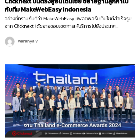
Clicknext บินตรงสู่อินโดนีเซีย ขยายฐานลูกค้าไป
กับทีม MakeWebEasy Indonesia
อย่างที่ทราบกันดีว่า MakeWebEasy แพลตฟอร์มเว็บไซต์สำเร็จรูป
จาก Clicknext ได้ขยายขอบเขตการให้บริการไปยังประเทศ
อินโดนีเซีย ประเทศที่น่าจับตามองทั้งในด้านเศรษฐกิจ อุตสาหกรรม
และการลงทุนดาวเด่นของ South East Asia ตั้งแต่เดือนกุมภาพันธ์
waranya.v
ปี 2564 จนปัจจุบันเข้าปีที่ 3 ทีม MakeWebEasy Indonesia ของเรา
ได้เติบโตขึ้นอย่างก้าวกระโดด และดูแลธุรกิจลูกค้าอินโดนีเซียอยู่กว่า
15,000…