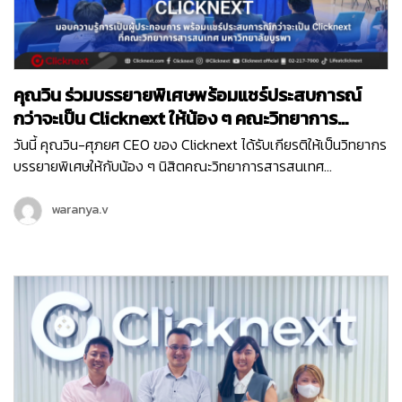
คุณวิน ร่วมบรรยายพิเศษพร้อมแชร์ประสบการณ์
กว่าจะเป็น Clicknext ให้น้อง ๆ คณะวิทยาการ
สารสนเทศ ม.บูรพา
วันนี้ คุณวิน-ศุภยศ CEO ของ Clicknext ได้รับเกียรติให้เป็นวิทยากร
บรรยายพิเศษให้กับน้อง ๆ นิสิตคณะวิทยาการสารสนเทศ
มหาวิทยาลัยบูรพา ที่มีความสนใจในเรื่องการทำธุรกิจในหัวข้อ ‘
Newly formed ventures, small to medium size growth-
waranya.v
oriented ventures and entrepreneurial ventures within
larger organizations ’ ซึ่งการบรรยายพิเศษนี้เป็นหนึ่งในกิจกรรม
ดี ๆ ในโครงการแลกเปลี่ยนความรู้การเป็นผู้ประกอบการ เพื่อให้นิสิต
ได้มีทักษะและความรู้ที่จำเป็นในการประกอบธุรกิจจากผู้มี
ประสบการณ์โดยตรงค่ะ น้อง ๆ นิสิตที่เข้าร่วมในวันนี้ ก็ได้รับองค์
ความรู้ไปแบบจัดเต็ม ตั้งแต่เรื่องโครงสร้างธุรกิจ การทำธุรกิจต้อง
เริ่มยังไง พร้อมรับฟังการแชร์ประสบการณ์ตรงจากคุณวิน ถึงที่มา
ของการสร้าง Clicknext อีกด้วย