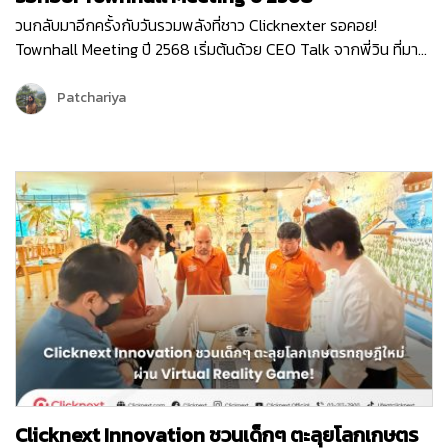
วนกลับมาอีกครั้งกับวันรวมพลังที่ชาว Clicknexter รอคอย!
Townhall Meeting ปี 2568 เริ่มต้นด้วย CEO Talk จากพี่วิน ที่มา
แบ่งปันภาพรวมขององค์กรและ Roadmap 2025 ซึ่งเต็มไปด้วย
โอกาสและความท้าทาย ปีนี้ Clicknext มุ่งเน้นการขยายบริการและ
Patchariya
พัฒนาผลิตภัณฑ์ให้ตอบโจทย์ลูกค้ามากยิ่งขึ้น พร้อมกล่าวขอบคุณ
ทุกทีมที่ทุ่มเททำงานด้วยใจและความมุ่งมั่นตลอดปีที่ผ่านมา …
Clicknext Innovation ชวนเด็กๆ ตะลุยโลกเกษตร