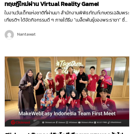
ทฤษฎีใหม่ผ่าน Virtual Reality Game!
ในงานวันเด็กแห่งชาติที่ผ่านมา สำนักงานพิพิธภัณฑ์เกษตรเฉลิมพระ
เกียรติฯ ได้จัดกิจกรรมดี ๆ ภายใต้ธีม “เมล็ดพันธุ์ของพระราชา” ซึ่ง
เต็มไปด้วยกิจกรรมสนุก ๆ มากมายเพื่อเสริมสร้างการเรียนรู้ให้กับ
เด็ก ๆ และเยาวชน หนึ่งในกิจกรรมที่ได้รับความสนใจจากเด็ก ๆ
Nantawat
ภายในงานก็คือ Virtual Reality Game “1 ไร่ พึ่งตนเอง”…