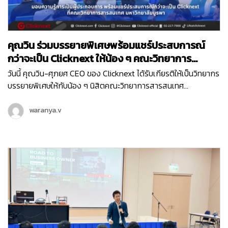
คุณวิน ร่วมบรรยายพิเศษพร้อมแชร์ประสบการณ์
กว่าจะเป็น Clicknext ให้น้อง ๆ คณะวิทยาการ
สารสนเทศ ม.บูรพา
วันนี้ คุณวิน-ศุภยศ CEO ของ Clicknext ได้รับเกียรติให้เป็นวิทยากร
บรรยายพิเศษให้กับน้อง ๆ นิสิตคณะวิทยาการสารสนเทศ
มหาวิทยาลัยบูรพา ที่มีความสนใจในเรื่องการทำธุรกิจในหัวข้อ ‘
Newly formed ventures, small to medium size growth-
waranya.v
oriented ventures…