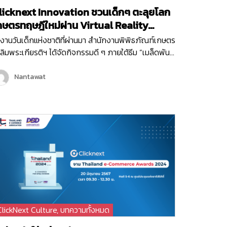
licknext Innovation ชวนเด็กๆ ตะลุยโลก
กษตรทฤษฎีใหม่ผ่าน Virtual Reality
ame!
งานวันเด็กแห่งชาติที่ผ่านมา สำนักงานพิพิธภัณฑ์เกษตร
ลิมพระเกียรติฯ ได้จัดกิจกรรมดี ๆ ภายใต้ธีม “เมล็ดพันธุ์
งพระราชา” ซึ่งเต็มไปด้วยกิจกรรมสนุก ๆ มากมายเพื่อ
ริมสร้างการเรียนรู้ให้กับเด็ก ๆ และเยาวชน หนึ่งใน
Nantawat
จกรรมที่ได้รับความสนใจจากเด็ก ๆ ภายในงานก็คือ
rtual Reality Game “1 ไร่ พึ่งตนเอง”…
ClickNext Culture
,
บทความทั้งหมด