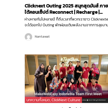
Clicknext Outing 2025 สนุกสุดมันส์ ภาย
ใต้คอนเซ็ปต์ Reconnect | Recharge |
Reignite
ห่างหายกันไปหลายปี ก็ถึงเวลาที่พวกเราชาว Clicknexte
จะได้ออกไป Outing พักผ่อนเติมพลังงานจากการลุยงา
หนักกันมานาน และคราวนี้พวกเราไม่ได้ไป Outing กันแบ
ธรรมดา ๆ แต่พวกเรายังมีกิจกรรมมากมายทั้งช่วงกลาง
Nantawat
วันและกลางคืน เพื่อให้พนักงานได้กระชับมิตร เติมเต็ม
พลังงาน จุดไฟแห่งการทำงานขึ้นมาใหม่ เพราะคอนเซ็ปต์
ของพวกเราในครั้งนี้ก็คือ Reconnect | Recharge |
Reignite…
บทความทั้งหมด
,
ClickNext Culture