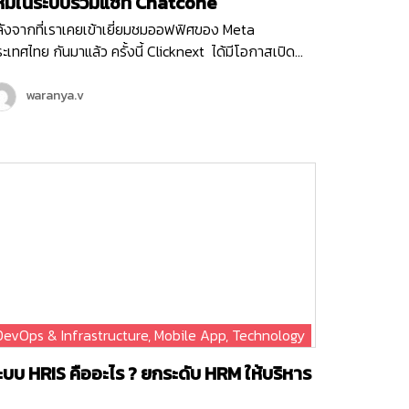
หม่ในระบบรวมแชท Chatcone
ังจากที่เราเคยเข้าเยี่ยมชมออฟฟิศของ Meta
ะเทศไทย กันมาแล้ว ครั้งนี้ Clicknext ได้มีโอกาสเปิด
อฟฟิศต้อนรับคุณ Ashley ตัวแทนจาก Meta ประเทศ
งคโปร์ ในฐานะที่คลิกเน็กซ์เป็น Meta Business Partner
waranya.v
ะได้ร่วมมือกันในหลาย ๆ โปรเจกต์ที่ผ่านมา คุณ Ashley
้เข้ามาพูดคุยถึงโปรเจกต์ฟีเจอร์ใหม่ที่ Chatcone
ริการระบบ Omni-channel Caht ของคลิกเน็กซ์ กำลัง
วิร์คร่วมกับ Meta พร้อมกับได้อัปเดทแผนพัฒนาของระบบ
atcone ที่จะเกิดขึ้นในปีนี้แบบยาว ๆ และยังมีแคมเปญ
รตลาดออนไลน์ต่าง ๆ ที่ได้รับการสนับสนุนจาก Meta
กด้วย รับรองว่าในปี 2024 ระบบรวมแชท Chatcone จะมี
เจอร์ล้ำ ๆ ให้ลูกค้าทุกท่านได้ใช้งานแน่นอน โดยเฉพาะ
เจอร์ที่ได้เชื่อมต่อกับแพลตฟอร์มในเครือ Meta อย่าง
acebook , Messenger และ Instagram ที่จะช่วยตอบ
DevOps & Infrastructure
,
Mobile App
,
Technology
จทย์ความต้องการของธุรกิจ ทั้งการบริการ การขายและ
ารตลาดออนไลน์ไว้ครบอย่างแน่นอนค่ะ
ะบบ HRIS คืออะไร ? ยกระดับ HRM ให้บริหาร
านบุคคลได้ดีกว่าเดิม