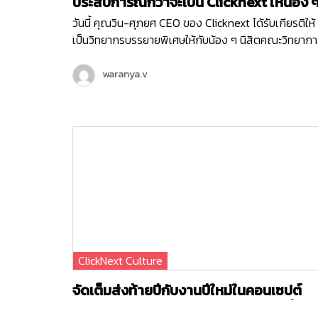
ประสบการณ์กว่าจะเป็น Clicknext ให้น้อง ๆ
คณะวิทยาการสารสนเทศ ม.บูรพา
วันนี้ คุณวิน-ศุภยศ CEO ของ Clicknext ได้รับเกียรติให้
เป็นวิทยากรบรรยายพิเศษให้กับน้อง ๆ นิสิตคณะวิทยาก
สารสนเทศ มหาวิทยาลัยบูรพา ที่มีความสนใจในเรื่องการ
ธุรกิจในหัวข้อ ‘ Newly formed ventures, small to
waranya.v
medium size growth-oriented ventures and
entrepreneurial ventures within larger
organizations ’ ซึ่งการบรรยายพิเศษนี้เป็นหนึ่งใน
กิจกรรมดี ๆ ในโครงการแลกเปลี่ยนความรู้การเป็นผู้
ประกอบการ เพื่อให้นิสิตได้มีทักษะและความรู้ที่จำเป็นในก
ประกอบธุรกิจจากผู้มีประสบการณ์โดยตรงค่ะ น้อง ๆ
นิสิตที่เข้าร่วมในวันนี้ ก็ได้รับองค์ความรู้ไปแบบจัดเต็ม
ตั้งแต่เรื่องโครงสร้างธุรกิจ การทำธุรกิจต้องเริ่มยังไง
พร้อมรับฟังการแชร์ประสบการณ์ตรงจากคุณวิน ถึงที่ม
ของการสร้าง Clicknext อีกด้วย
ClickNext Culture
จัดเต็มส่งท้ายปีกับงานปีใหม่ในคอนเซปต์
‘งานวัดคลิกเน็กซ์วนาราม นิวเยียร์ปาร์ตี้