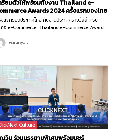
ตรียมตัวให้พร้อมกับงาน Thailand e-
ommerce Awards 2024 ครั้งแรกของไทย
รั้งแรกของประเทศไทย กับงานประกาศรางวัลสำหรับ
ุรกิจ e-Commerce Thailand e-Commerce Awards
24 งานประกาศรางวัลสุดยิ่งใหญ่ ที่มอบรางวัลให้กับ
รกิจหรือหน่วยงานที่มีผลงานยอดเยี่ยม ที่ช่วยสนับสนุน
waranya.v
คอมเมิร์ซไทยให้เติบโต ขับเคลื่อนธุรกิจออนไลน์ให้ก้าวไปใน
าคตได้อย่างเต็มประสิทธิภาพ ซึ่งงานนี้จัดขึ้นโดย
มาคมผู้ประกอบการพาณิชย์อิเล็กทรอนิกส์ไทย (Thai E-
mmerce Association) และ Clicknext ก็ร่วมเป็นพาร์ท
อร์สนับสนุน และร่วมเป็นกรรมการตัดสินรางวัลในงานอัน
รงเกียรติครั้งแรกของประเทศไทยด้วย…
ClickNext Culture
ุณวิน ร่วมบรรยายพิเศษพร้อมแชร์