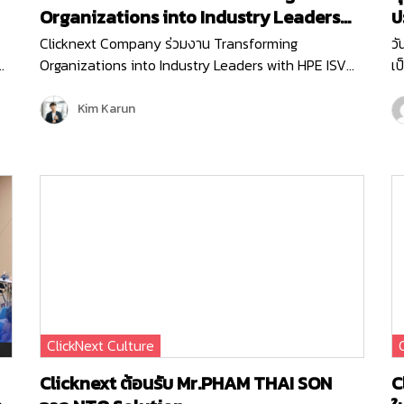
Organizations into Industry Leaders
ปร
with HPE ISV Partners
ค
Clicknext Company ร่วมงาน Transforming
วั
Organizations into Industry Leaders with HPE ISV
เป
Partners ทีจัดโดย HPE (Hewlett Packard Enterprise)
สา
บริษัทผู้นำด้านไอทีระดับโลก เพื่ออัปเดตนวัตกรรมใหม่ๆ
ธุ
Kim Karun
การนำเทคโนโลยีด้าน…
m
ClickNext Culture
Clicknext ต้อนรับ Mr.PHAM THAI SON
C