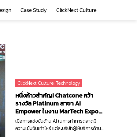
esign
Case Study
ClickNext Culture
ClickNext Culture
,
Technology
หนึ่งก้าวสำคัญ! Chatcone คว้า
รางวัล Platinum สาขา AI
Empower ในงาน MarTech Expo
2025
เมื่อการแข่งขันด้าน AI ในการทำการตลาดมี
ความเข้มข้นเท่าไหร่ แต่ละบริษัทผู้ให้บริการด้าน
เทคโนโลยีก็ยิ่งต้องเร่งพัฒนา AI ของตัวเอง