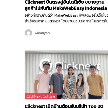
Clicknext บินตรงสู่อินโดนีเซีย ขยายฐาน
ลูกค้าไปกับทีม MakeWebEasy Indonesia
อย่างที่ทราบกันดีว่า MakeWebEasy แพลตฟอร์มเว็บไซต
สำเร็จรูปจาก Clicknext ได้ขยายขอบเขตการให้บริการไ
ยังประเทศอินโดนีเซีย ประเทศที่น่าจับตามองทั้งในด้าน
เศรษฐกิจ อุตสาหกรรมและการลงทุนดาวเด่นของ Sout
waranya.v
East Asia ตั้งแต่เดือนกุมภาพันธ์ ปี 2564 จนปัจจุบันเข้า
ที่ 3 ทีม MakeWebEasy Indonesia ของเราได้เติบโตขึ้น
อย่างก้าวกระโดด และดูแลธุรกิจลูกค้าอินโดนีเซียอยู่กว่า
15,000…
ClickNext Culture
Clicknext เปิดบ้านต้อนรับบริษัท Top 20