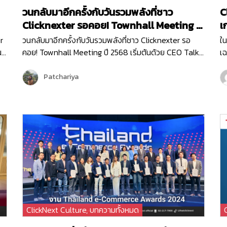
วนกลับมาอีกครั้งกับวันรวมพลังที่ชาว
C
Clicknexter รอคอย! Townhall Meeting ปี
เ
2568
G
r
วนกลับมาอีกครั้งกับวันรวมพลังที่ชาว Clicknexter รอ
ใน
น
คอย! Townhall Meeting ปี 2568 เริ่มต้นด้วย CEO Talk
เฉ
บ
จากพี่วิน ที่มาแบ่งปันภาพรวมขององค์กรและ Roadmap
ขอ
2025 ซึ่งเต็มไปด้วยโอกาสและความท้าทาย ปีนี้ Clicknext
เส
Patchariya
มุ่งเน้นการขยายบริการและพัฒนาผลิตภัณฑ์ให้ตอบโจทย์
กิ
ลูกค้ามากยิ่งขึ้น พร้อมกล่าวขอบคุณทุกทีมที่ทุ่มเททำงาน
Vi
ด้วยใจและความมุ่งมั่นตลอดปีที่ผ่านมา …
ClickNext Culture
,
บทความทั้งหมด