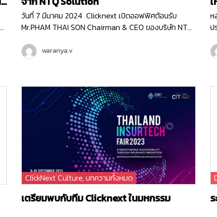
จาก NTQ Solution
ใ
วันที่ 7 มีนาคม 2024 Clicknext เปิดออฟฟิศต้อนรับ
หล
าร
Mr.PHAM THAI SON Chairman & CEO ของบริษัท NTQ
ปร
ทำ
Solution บริษัทด้าน IT ท็อป10 ของประเทศเวียดนาม ที่มี
อ
พนักงานกว่า 3,000 คน ( มากกว่าเราตั้ง10เท่า! ) Mr.SON
สิ
waranya.v
เข้ามาเยี่ยมชมบริษัท Clicknext และร่วมพูดคุยกับคุณวิน
แล
CEO ของเรา ถึงความสนใจใน IT Solution ของคลิกเน็กซ์
ได
ที่จะเวิร์คร่วมกันได้ ทั้งการเป็น Partner ในการทำ
บ
Enterprise Software Solution , การส่ง Products
เ
าร
Platfrom ของไทยไปยังตลาดต่างประเทศ และแผนระยะยาว
Ch
ที่ทางคลิกเน็กซ์กับ NTQ อาจจะได้จับมือเป็นพาร์ทเนอร์กัน
กา
ในอนาคตด้วยค่ะ NTQ Solution เป็นบริษัทด้าน IT
อี
Solution ของประเทศเวียดนาม ที่ให้บริการครอบคลุมตั้งแต่
ฟี
า
บริการ Software Development , บริการ Consulting
ฟี
สำหรับ Business Technology , บริการด้านการพัฒนา
F
ClickNext Culture
,
บทความทั้งหมด
Technology Innovation ต่าง ๆ ที่การันตีด้วยรางวัล
โ
Vietnam TOP 10 ICT 2ปีซ้อน และสำนักงานใหญ่ที่มีอยู่ 5
ก
เตรียมพบกับทีม Clicknext ในมหกรรม
ร
ประเทศทั่วโลก
Thailand InsurTech Fair 2023
ง