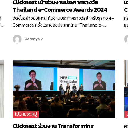
Clicknext เข้าร่วมงานประกาศรางวัล
เ
Thailand e-Commerce Awards 2024
C
์
จัดขึ้นอย่างยิ่งใหญ่ กับงานประกาศรางวัลสำหรับธุรกิจ e-
ค
ป
Commerce ครั้งแรกของประเทศไทย Thailand e-
ธ
Commerce Awards 2024 ที่จัดขึ้นในวันพฤหัสบดีที่ 20
20
h
มิถุนายน 2567 ณ Hall 5-6 ชั้น LG ศูนย์ประชุมแห่งชาติสิ
ธุ
waranya.v
ปี
ริกิติ์ เริ่มต้นงานด้วยกิจกรรมเสวนา…
อี
อน
ส
Co
เน
ท
ไม่มีหมวดหมู่
Clicknext ร่วมงาน Transforming
ค