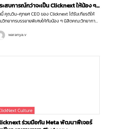
ะสบการณ์กว่าจะเป็น Clicknext ให้น้อง ๆ
ณะวิทยาการสารสนเทศ ม.บูรพา
นนี้ คุณวิน-ศุภยศ CEO ของ Clicknext ได้รับเกียรติให้
็นวิทยากรบรรยายพิเศษให้กับน้อง ๆ นิสิตคณะวิทยาการ
รสนเทศ มหาวิทยาลัยบูรพา ที่มีความสนใจในเรื่องการทำ
รกิจในหัวข้อ ‘ Newly formed ventures, small to
waranya.v
edium size growth-oriented ventures…
ClickNext Culture
licknext ร่วมมือกัน Meta พัฒนาฟีเจอร์