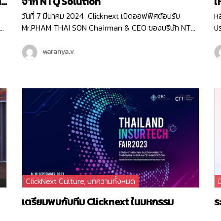
จาก NTQ Solution
ใ
วันที่ 7 มีนาคม 2024 Clicknext เปิดออฟฟิศต้อนรับ
หล
าร
Mr.PHAM THAI SON Chairman & CEO ของบริษัท NTQ
ปร
ทำ
Solution บริษัทด้าน IT ท็อป10 ของประเทศเวียดนาม ที่มี
อ
พนักงานกว่า 3,000 คน ( มากกว่าเราตั้ง10เท่า! ) Mr.SON
สิ
waranya.v
เข้ามาเยี่ยมชมบริษัท Clicknext และร่วมพูดคุยกับคุณวิน
แล
CEO ของเรา ถึงความสนใจใน IT Solution ของคลิกเน็กซ์
ได
ที่จะเวิร์คร่วมกันได้ ทั้งการเป็น Partner ในการทำ
บ
Enterprise Software Solution , การส่ง Products
เ
าร
Platfrom ของไทยไปยังตลาดต่างประเทศ และแผนระยะยาว
Ch
ที่ทางคลิกเน็กซ์กับ NTQ อาจจะได้จับมือเป็นพาร์ทเนอร์กัน
กา
ในอนาคตด้วยค่ะ NTQ Solution เป็นบริษัทด้าน IT
อี
Solution ของประเทศเวียดนาม ที่ให้บริการครอบคลุมตั้งแต่
ฟี
า
บริการ Software Development , บริการ Consulting
ฟี
สำหรับ Business Technology , บริการด้านการพัฒนา
F
ClickNext Culture
,
บทความทั้งหมด
Technology Innovation ต่าง ๆ ที่การันตีด้วยรางวัล
โ
Vietnam TOP 10 ICT 2ปีซ้อน และสำนักงานใหญ่ที่มีอยู่ 5
ก
เตรียมพบกับทีม Clicknext ในมหกรรม
ร
ประเทศทั่วโลก
Thailand InsurTech Fair 2023
ง