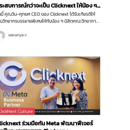
ะสบการณ์กว่าจะเป็น Clicknext ให้น้อง ๆ
ณะวิทยาการสารสนเทศ ม.บูรพา
นนี้ คุณวิน-ศุภยศ CEO ของ Clicknext ได้รับเกียรติให้
็นวิทยากรบรรยายพิเศษให้กับน้อง ๆ นิสิตคณะวิทยาการ
รสนเทศ มหาวิทยาลัยบูรพา ที่มีความสนใจในเรื่องการทำ
รกิจในหัวข้อ ‘ Newly formed ventures, small to
waranya.v
edium size growth-oriented ventures…
ClickNext Culture
licknext ร่วมมือกัน Meta พัฒนาฟีเจอร์