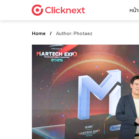
หน้
Home
/
Author: Photaez