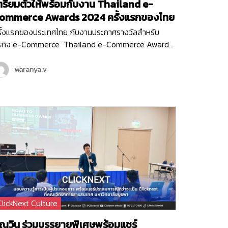
ตรียมตัวให้พร้อมกับงาน Thailand e-
ommerce Awards 2024 ครั้งแรกของไทย
รั้งแรกของประเทศไทย กับงานประกาศรางวัลสำหรับ
ุรกิจ e-Commerce Thailand e-Commerce Awards
24 งานประกาศรางวัลสุดยิ่งใหญ่ ที่มอบรางวัลให้กับ
รกิจหรือหน่วยงานที่มีผลงานยอดเยี่ยม ที่ช่วยสนับสนุน
waranya.v
คอมเมิร์ซไทยให้เติบโต ขับเคลื่อนธุรกิจออนไลน์ให้ก้าวไปใน
าคตได้อย่างเต็มประสิทธิภาพ ซึ่งงานนี้จัดขึ้นโดย
มาคมผู้ประกอบการพาณิชย์อิเล็กทรอนิกส์ไทย (Thai E-
mmerce Association) และ Clicknext ก็ร่วมเป็นพาร์ท
อร์สนับสนุน และร่วมเป็นกรรมการตัดสินรางวัลในงานอัน
รงเกียรติครั้งแรกของประเทศไทยด้วย…
ClickNext Culture
ุณวิน ร่วมบรรยายพิเศษพร้อมแชร์