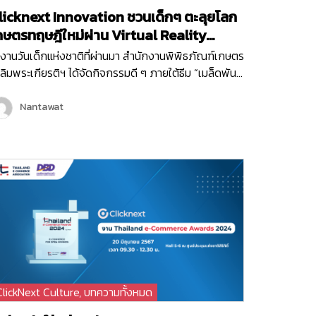
licknext Innovation ชวนเด็กๆ ตะลุยโลก
กษตรทฤษฎีใหม่ผ่าน Virtual Reality
ame!
งานวันเด็กแห่งชาติที่ผ่านมา สำนักงานพิพิธภัณฑ์เกษตร
ลิมพระเกียรติฯ ได้จัดกิจกรรมดี ๆ ภายใต้ธีม “เมล็ดพันธุ์
งพระราชา” ซึ่งเต็มไปด้วยกิจกรรมสนุก ๆ มากมายเพื่อ
ริมสร้างการเรียนรู้ให้กับเด็ก ๆ และเยาวชน หนึ่งใน
Nantawat
จกรรมที่ได้รับความสนใจจากเด็ก ๆ ภายในงานก็คือ
rtual Reality Game “1 ไร่ พึ่งตนเอง”…
ClickNext Culture
,
บทความทั้งหมด