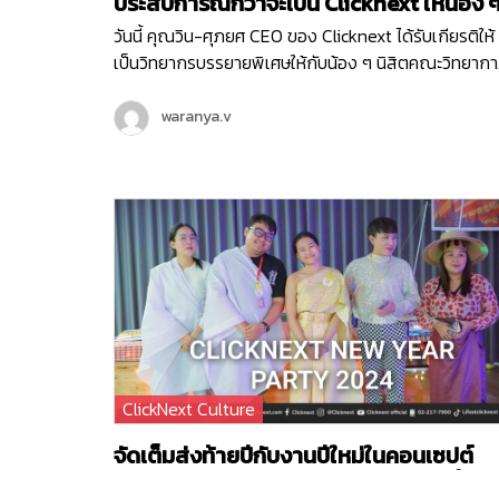
ประสบการณ์กว่าจะเป็น Clicknext ให้น้อง ๆ
คณะวิทยาการสารสนเทศ ม.บูรพา
วันนี้ คุณวิน-ศุภยศ CEO ของ Clicknext ได้รับเกียรติให้
เป็นวิทยากรบรรยายพิเศษให้กับน้อง ๆ นิสิตคณะวิทยาก
สารสนเทศ มหาวิทยาลัยบูรพา ที่มีความสนใจในเรื่องการ
ธุรกิจในหัวข้อ ‘ Newly formed ventures, small to
waranya.v
medium size growth-oriented ventures and
entrepreneurial ventures within larger
organizations ’ ซึ่งการบรรยายพิเศษนี้เป็นหนึ่งใน
กิจกรรมดี ๆ ในโครงการแลกเปลี่ยนความรู้การเป็นผู้
ประกอบการ เพื่อให้นิสิตได้มีทักษะและความรู้ที่จำเป็นในก
ประกอบธุรกิจจากผู้มีประสบการณ์โดยตรงค่ะ น้อง ๆ
นิสิตที่เข้าร่วมในวันนี้ ก็ได้รับองค์ความรู้ไปแบบจัดเต็ม
ตั้งแต่เรื่องโครงสร้างธุรกิจ การทำธุรกิจต้องเริ่มยังไง
พร้อมรับฟังการแชร์ประสบการณ์ตรงจากคุณวิน ถึงที่ม
ของการสร้าง Clicknext อีกด้วย
ClickNext Culture
จัดเต็มส่งท้ายปีกับงานปีใหม่ในคอนเซปต์
‘งานวัดคลิกเน็กซ์วนาราม นิวเยียร์ปาร์ตี้