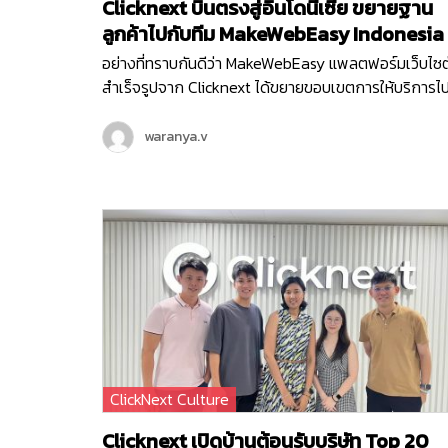
Clicknext บินตรงสู่อินโดนีเซีย ขยายฐาน
ลูกค้าไปกับทีม MakeWebEasy Indonesia
อย่างที่ทราบกันดีว่า MakeWebEasy แพลตฟอร์มเว็บไซต
สำเร็จรูปจาก Clicknext ได้ขยายขอบเขตการให้บริการไ
ยังประเทศอินโดนีเซีย ประเทศที่น่าจับตามองทั้งในด้าน
เศรษฐกิจ อุตสาหกรรมและการลงทุนดาวเด่นของ Sout
waranya.v
East Asia ตั้งแต่เดือนกุมภาพันธ์ ปี 2564 จนปัจจุบันเข้า
ที่ 3 ทีม MakeWebEasy Indonesia ของเราได้เติบโตขึ้น
อย่างก้าวกระโดด และดูแลธุรกิจลูกค้าอินโดนีเซียอยู่กว่า
15,000…
ClickNext Culture
Clicknext เปิดบ้านต้อนรับบริษัท Top 20