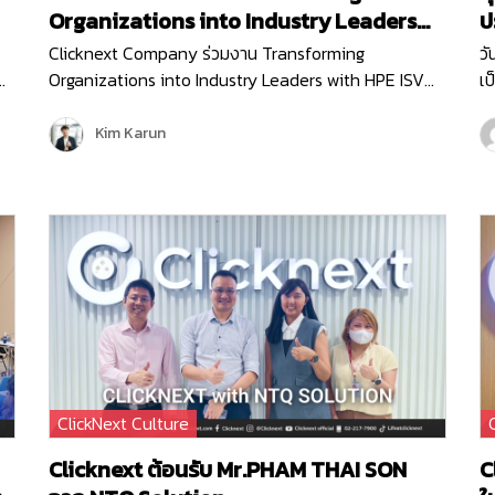
Organizations into Industry Leaders
ปร
with HPE ISV Partners
ค
Clicknext Company ร่วมงาน Transforming
วั
Organizations into Industry Leaders with HPE ISV
เป
Partners ทีจัดโดย HPE (Hewlett Packard Enterprise)
สา
บริษัทผู้นำด้านไอทีระดับโลก เพื่ออัปเดตนวัตกรรมใหม่ๆ
ธุ
Kim Karun
การนำเทคโนโลยีด้าน…
m
ClickNext Culture
Clicknext ต้อนรับ Mr.PHAM THAI SON
C