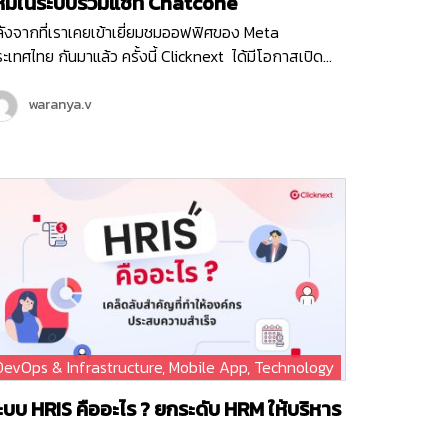
หม่ในระบบรวมแชท Chatcone
ังจากที่เราเคยเข้าเยี่ยมชมออฟฟิศของ Meta
ะเทศไทย กันมาแล้ว ครั้งนี้ Clicknext ได้มีโอกาสเปิด
อฟฟิศต้อนรับคุณ Ashley ตัวแทนจาก Meta ประเทศ
งคโปร์ ในฐานะที่คลิกเน็กซ์เป็น Meta Business Partner
waranya.v
ะได้ร่วมมือกันในหลาย ๆ โปรเจกต์ที่ผ่านมา คุณ Ashley
้เข้ามาพูดคุยถึงโปรเจกต์ฟีเจอร์ใหม่ที่ Chatcone
ริการระบบ Omni-channel Caht ของคลิกเน็กซ์ กำลัง
วิร์คร่วมกับ Meta พร้อมกับได้อัปเดทแผนพัฒนาของระบบ
atcone ที่จะเกิดขึ้นในปีนี้แบบยาว ๆ และยังมีแคมเปญ
รตลาดออนไลน์ต่าง ๆ ที่ได้รับการสนับสนุนจาก Meta
กด้วย รับรองว่าในปี 2024 ระบบรวมแชท Chatcone จะมี
เจอร์ล้ำ ๆ ให้ลูกค้าทุกท่านได้ใช้งานแน่นอน โดยเฉพาะ
เจอร์ที่ได้เชื่อมต่อกับแพลตฟอร์มในเครือ Meta อย่าง
acebook , Messenger และ Instagram ที่จะช่วยตอบ
DevOps & Infrastructure
,
Mobile App
,
Technology
จทย์ความต้องการของธุรกิจ ทั้งการบริการ การขายและ
ารตลาดออนไลน์ไว้ครบอย่างแน่นอนค่ะ
ะบบ HRIS คืออะไร ? ยกระดับ HRM ให้บริหาร
านบุคคลได้ดีกว่าเดิม