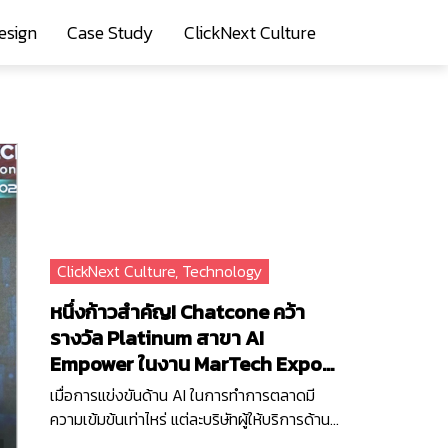
esign
Case Study
ClickNext Culture
ClickNext Culture
,
Technology
หนึ่งก้าวสำคัญ! Chatcone คว้า
รางวัล Platinum สาขา AI
Empower ในงาน MarTech Expo
2025
เมื่อการแข่งขันด้าน AI ในการทำการตลาดมี
ความเข้มข้นเท่าไหร่ แต่ละบริษัทผู้ให้บริการด้าน
เทคโนโลยีก็ยิ่งต้องเร่งพัฒนา AI ของตัวเอง