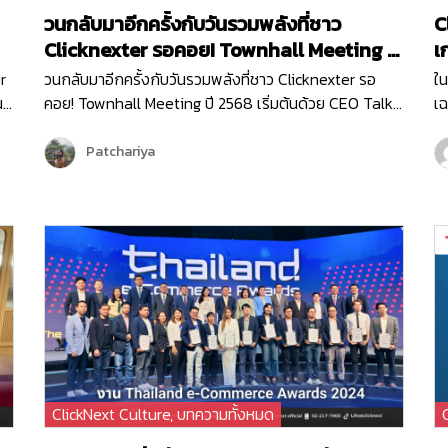
วนกลับมาอีกครั้งกับวันรวมพลังที่ชาว
C
Clicknexter รอคอย! Townhall Meeting ปี
เ
2568
G
r
วนกลับมาอีกครั้งกับวันรวมพลังที่ชาว Clicknexter รอ
ใน
น
คอย! Townhall Meeting ปี 2568 เริ่มต้นด้วย CEO Talk
เฉ
บ
จากพี่วิน ที่มาแบ่งปันภาพรวมขององค์กรและ Roadmap
ขอ
2025 ซึ่งเต็มไปด้วยโอกาสและความท้าทาย ปีนี้ Clicknext
เส
Patchariya
มุ่งเน้นการขยายบริการและพัฒนาผลิตภัณฑ์ให้ตอบโจทย์
กิ
ลูกค้ามากยิ่งขึ้น พร้อมกล่าวขอบคุณทุกทีมที่ทุ่มเททำงาน
Vi
ด้วยใจและความมุ่งมั่นตลอดปีที่ผ่านมา …
ClickNext Culture
,
บทความทั้งหมด