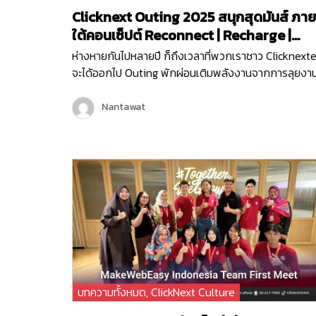
Clicknext Outing 2025 สนุกสุดมันส์ ภาย
ใต้คอนเซ็ปต์ Reconnect | Recharge |
Reignite
ห่างหายกันไปหลายปี ก็ถึงเวลาที่พวกเราชาว Clicknexte
จะได้ออกไป Outing พักผ่อนเติมพลังงานจากการลุยงา
หนักกันมานาน และคราวนี้พวกเราไม่ได้ไป Outing กันแบ
ธรรมดา ๆ แต่พวกเรายังมีกิจกรรมมากมายทั้งช่วงกลาง
Nantawat
วันและกลางคืน เพื่อให้พนักงานได้กระชับมิตร เติมเต็ม
พลังงาน จุดไฟแห่งการทำงานขึ้นมาใหม่ เพราะคอนเซ็ปต์
ของพวกเราในครั้งนี้ก็คือ Reconnect | Recharge |
Reignite…
บทความทั้งหมด
,
ClickNext Culture