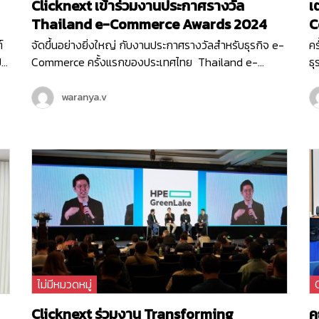
Clicknext เข้าร่วมงานประกาศรางวัล
เ
Thailand e-Commerce Awards 2024
C
์
จัดขึ้นอย่างยิ่งใหญ่ กับงานประกาศรางวัลสำหรับธุรกิจ e-
ค
ป
Commerce ครั้งแรกของประเทศไทย Thailand e-
ธ
Commerce Awards 2024 ที่จัดขึ้นในวันพฤหัสบดีที่ 20
20
h
มิถุนายน 2567 ณ Hall 5-6 ชั้น LG ศูนย์ประชุมแห่งชาติสิ
ธุ
waranya.v
ปี
ริกิติ์ เริ่มต้นงานด้วยกิจกรรมเสวนา…
อี
อน
ส
Co
เน
ท
ไม่มีหมวดหมู่
Clicknext ร่วมงาน Transforming
ค