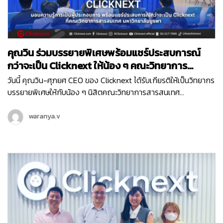
คุณวิน ร่วมบรรยายพิเศษพร้อมแชร์ประสบการณ์
กว่าจะเป็น Clicknext ให้น้อง ๆ คณะวิทยาการ
สารสนเทศ ม.บูรพา
วันนี้ คุณวิน-ศุภยศ CEO ของ Clicknext ได้รับเกียรติให้เป็นวิทยากร
บรรยายพิเศษให้กับน้อง ๆ นิสิตคณะวิทยาการสารสนเทศ
มหาวิทยาลัยบูรพา ที่มีความสนใจในเรื่องการทำธุรกิจในหัวข้อ ‘
Newly formed ventures, small to medium size growth-
waranya.v
oriented ventures and entrepreneurial ventures within
larger organizations ’ ซึ่งการบรรยายพิเศษนี้เป็นหนึ่งในกิจกรรม
ดี ๆ ในโครงการแลกเปลี่ยนความรู้การเป็นผู้ประกอบการ เพื่อให้นิสิต
ได้มีทักษะและความรู้ที่จำเป็นในการประกอบธุรกิจจากผู้มี
ประสบการณ์โดยตรงค่ะ น้อง ๆ นิสิตที่เข้าร่วมในวันนี้ ก็ได้รับองค์
ความรู้ไปแบบจัดเต็ม ตั้งแต่เรื่องโครงสร้างธุรกิจ การทำธุรกิจต้อง
เริ่มยังไง พร้อมรับฟังการแชร์ประสบการณ์ตรงจากคุณวิน ถึงที่มา
ของการสร้าง Clicknext อีกด้วย