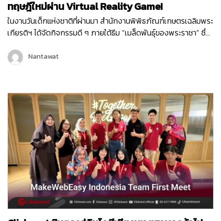
ทฤษฎีใหม่ผ่าน Virtual Reality Game!
ในงานวันเด็กแห่งชาติที่ผ่านมา สำนักงานพิพิธภัณฑ์เกษตรเฉลิมพระ
เกียรติฯ ได้จัดกิจกรรมดี ๆ ภายใต้ธีม “เมล็ดพันธุ์ของพระราชา” ซึ่ง
เต็มไปด้วยกิจกรรมสนุก ๆ มากมายเพื่อเสริมสร้างการเรียนรู้ให้กับ
เด็ก ๆ และเยาวชน หนึ่งในกิจกรรมที่ได้รับความสนใจจากเด็ก ๆ
Nantawat
ภายในงานก็คือ Virtual Reality Game “1 ไร่ พึ่งตนเอง”…