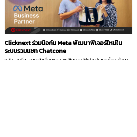
พัฒนา Technology Innovation ต่าง ๆ ที่การันตีด้วยรางวัล
Vietnam TOP 10 ICT 2ปีซ้อน และสำนักงานใหญ่ที่มีอยู่ 5 ประเทศทั่ว
โลก
Clicknext ร่วมมือกัน Meta พัฒนาฟีเจอร์ใหม่ใน
ระบบรวมแชท Chatcone
หลังจากที่เราเคยเข้าเยี่ยมชมออฟฟิศของ Meta ประเทศไทย กันมา
แล้ว ครั้งนี้ Clicknext ได้มีโอกาสเปิดออฟฟิศต้อนรับคุณ Ashley
ตัวแทนจาก Meta ประเทศสิงคโปร์ ในฐานะที่คลิกเน็กซ์เป็น Meta
Business Partner และได้ร่วมมือกันในหลาย ๆ โปรเจกต์ที่ผ่านมา
waranya.v
คุณ Ashley ได้เข้ามาพูดคุยถึงโปรเจกต์ฟีเจอร์ใหม่ที่ Chatcone
บริการระบบ Omni-channel Caht ของคลิกเน็กซ์ กำลังเวิร์คร่วม
กับ Meta พร้อมกับได้อัปเดทแผนพัฒนาของระบบ Chatcone ที่จะ
เกิดขึ้นในปีนี้แบบยาว ๆ และยังมีแคมเปญการตลาดออนไลน์ต่าง ๆ ที่
ได้รับการสนับสนุนจาก Meta อีกด้วย รับรองว่าในปี 2024 ระบบรวม
แชท Chatcone จะมีฟีเจอร์ล้ำ ๆ ให้ลูกค้าทุกท่านได้ใช้งานแน่นอน
โดยเฉพาะฟีเจอร์ที่ได้เชื่อมต่อกับแพลตฟอร์มในเครือ Meta อย่าง