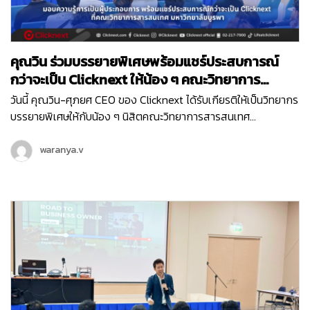
คุณวิน ร่วมบรรยายพิเศษพร้อมแชร์ประสบการณ์
กว่าจะเป็น Clicknext ให้น้อง ๆ คณะวิทยาการ
สารสนเทศ ม.บูรพา
วันนี้ คุณวิน-ศุภยศ CEO ของ Clicknext ได้รับเกียรติให้เป็นวิทยากร
บรรยายพิเศษให้กับน้อง ๆ นิสิตคณะวิทยาการสารสนเทศ
มหาวิทยาลัยบูรพา ที่มีความสนใจในเรื่องการทำธุรกิจในหัวข้อ ‘
Newly formed ventures, small to medium size growth-
waranya.v
oriented ventures…