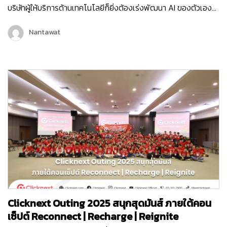
บริษัทผู้ให้บริการด้านเทคโนโลยีก็ยิ่งต้องเร่งพัฒนา AI ของตัวเอง
เพื่อเพิ่มขีดความสามารถในการให้บริการลูกค้ามากขึ้น และครั้งนี้ถือ
เป็นอีกหนึ่งก้าวสำคัญของบริษัท คลิกเน็กซ์ เทคโนโลยี จำกัด เพราะ
Nantawat
Chatcone ของเรา คว้ารางวัล AI Empower ระดับ Platinum ใน
งาน MarTech…
Clicknext Outing 2025 สนุกสุดมันส์ ภายใต้คอน
เซ็ปต์ Reconnect | Recharge | Reignite