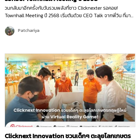
วนกลับมาอีกครั้งกับวันรวมพลังที่ชาว Clicknexter รอคอย!
Townhall Meeting ปี 2568 เริ่มต้นด้วย CEO Talk จากพี่วิน ที่มา
แบ่งปันภาพรวมขององค์กรและ Roadmap 2025 ซึ่งเต็มไปด้วย
โอกาสและความท้าทาย ปีนี้ Clicknext มุ่งเน้นการขยายบริการและ
Patchariya
พัฒนาผลิตภัณฑ์ให้ตอบโจทย์ลูกค้ามากยิ่งขึ้น พร้อมกล่าวขอบคุณ
ทุกทีมที่ทุ่มเททำงานด้วยใจและความมุ่งมั่นตลอดปีที่ผ่านมา …
Clicknext Innovation ชวนเด็กๆ ตะลุยโลกเกษตร