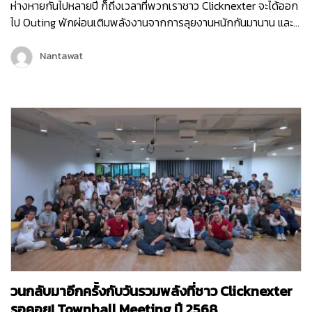
ห่างหายกันไปหลายปี ก็ถึงเวลาที่พวกเราชาว Clicknexter จะได้ออก
ไป Outing พักผ่อนเติมพลังงานจากการลุยงานหนักกันมานาน และ
คราวนี้พวกเราไม่ได้ไป Outing กันแบบธรรมดา ๆ แต่พวกเรายังมี
กิจกรรมมากมายทั้งช่วงกลางวันและกลางคืน เพื่อให้พนักงานได้
Nantawat
กระชับมิตร เติมเต็มพลังงาน จุดไฟแห่งการทำงานขึ้นมาใหม่ เพราะ
คอนเซ็ปต์ของพวกเราในครั้งนี้ก็คือ Reconnect | Recharge |
Reignite…
วนกลับมาอีกครั้งกับวันรวมพลังที่ชาว Clicknexter
รอคอย! Townhall Meeting ปี 2568