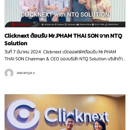
Clicknext ต้อนรับ Mr.PHAM THAI SON จาก NTQ
Solution
วันที่ 7 มีนาคม 2024 Clicknext เปิดออฟฟิศต้อนรับ Mr.PHAM
THAI SON Chairman & CEO ของบริษัท NTQ Solution บริษัทด้าน
IT ท็อป10 ของประเทศเวียดนาม ที่มีพนักงานกว่า 3,000 คน (
มากกว่าเราตั้ง10เท่า! ) Mr.SON เข้ามาเยี่ยมชมบริษัท Clicknext และ
waranya.v
ร่วมพูดคุยกับคุณวิน CEO ของเรา ถึงความสนใจใน IT Solution
ของคลิกเน็กซ์ที่จะเวิร์คร่วมกันได้ ทั้งการเป็น Partner ในการทำ
Enterprise Software Solution , การส่ง Products Platfrom
ของไทยไปยังตลาดต่างประเทศ และแผนระยะยาวที่ทางคลิกเน็กซ์กับ
NTQ อาจจะได้จับมือเป็นพาร์ทเนอร์กันในอนาคตด้วยค่ะ NTQ
Solution เป็นบริษัทด้าน IT Solution ของประเทศเวียดนาม ที่ให้
บริการครอบคลุมตั้งแต่บริการ Software Development , บริการ
Consulting สำหรับ Business Technology , บริการด้านการ