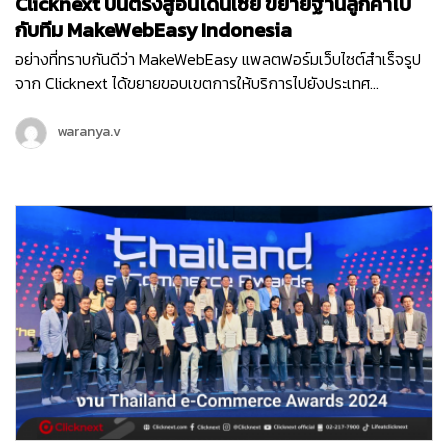
Clicknext บินตรงสู่อินโดนีเซีย ขยายฐานลูกค้าไป
กับทีม MakeWebEasy Indonesia
อย่างที่ทราบกันดีว่า MakeWebEasy แพลตฟอร์มเว็บไซต์สำเร็จรูป
จาก Clicknext ได้ขยายขอบเขตการให้บริการไปยังประเทศ
อินโดนีเซีย ประเทศที่น่าจับตามองทั้งในด้านเศรษฐกิจ อุตสาหกรรม
และการลงทุนดาวเด่นของ South East Asia ตั้งแต่เดือนกุมภาพันธ์
waranya.v
ปี 2564 จนปัจจุบันเข้าปีที่ 3 ทีม MakeWebEasy Indonesia ของเรา
ได้เติบโตขึ้นอย่างก้าวกระโดด และดูแลธุรกิจลูกค้าอินโดนีเซียอยู่กว่า
15,000…