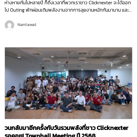
ห่างหายกันไปหลายปี ก็ถึงเวลาที่พวกเราชาว Clicknexter จะได้ออก
ไป Outing พักผ่อนเติมพลังงานจากการลุยงานหนักกันมานาน และ
คราวนี้พวกเราไม่ได้ไป Outing กันแบบธรรมดา ๆ แต่พวกเรายังมี
กิจกรรมมากมายทั้งช่วงกลางวันและกลางคืน เพื่อให้พนักงานได้
Nantawat
กระชับมิตร เติมเต็มพลังงาน จุดไฟแห่งการทำงานขึ้นมาใหม่ เพราะ
คอนเซ็ปต์ของพวกเราในครั้งนี้ก็คือ Reconnect | Recharge |
Reignite…
วนกลับมาอีกครั้งกับวันรวมพลังที่ชาว Clicknexter
รอคอย! Townhall Meeting ปี 2568