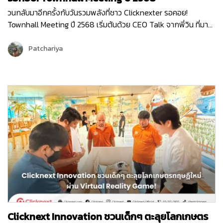
วนกลับมาอีกครั้งกับวันรวมพลังที่ชาว Clicknexter รอคอย!
Townhall Meeting ปี 2568 เริ่มต้นด้วย CEO Talk จากพี่วิน ที่มา
แบ่งปันภาพรวมขององค์กรและ Roadmap 2025 ซึ่งเต็มไปด้วย
โอกาสและความท้าทาย ปีนี้ Clicknext มุ่งเน้นการขยายบริการและ
Patchariya
พัฒนาผลิตภัณฑ์ให้ตอบโจทย์ลูกค้ามากยิ่งขึ้น พร้อมกล่าวขอบคุณ
ทุกทีมที่ทุ่มเททำงานด้วยใจและความมุ่งมั่นตลอดปีที่ผ่านมา …
Clicknext Innovation ชวนเด็กๆ ตะลุยโลกเกษตร