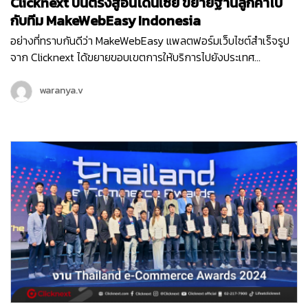
Clicknext บินตรงสู่อินโดนีเซีย ขยายฐานลูกค้าไป
กับทีม MakeWebEasy Indonesia
อย่างที่ทราบกันดีว่า MakeWebEasy แพลตฟอร์มเว็บไซต์สำเร็จรูป
จาก Clicknext ได้ขยายขอบเขตการให้บริการไปยังประเทศ
อินโดนีเซีย ประเทศที่น่าจับตามองทั้งในด้านเศรษฐกิจ อุตสาหกรรม
และการลงทุนดาวเด่นของ South East Asia ตั้งแต่เดือนกุมภาพันธ์
waranya.v
ปี 2564 จนปัจจุบันเข้าปีที่ 3 ทีม MakeWebEasy Indonesia ของเรา
ได้เติบโตขึ้นอย่างก้าวกระโดด และดูแลธุรกิจลูกค้าอินโดนีเซียอยู่กว่า
15,000…