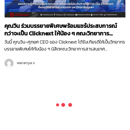
คุณวิน ร่วมบรรยายพิเศษพร้อมแชร์ประสบการณ์
กว่าจะเป็น Clicknext ให้น้อง ๆ คณะวิทยาการ
สารสนเทศ ม.บูรพา
วันนี้ คุณวิน-ศุภยศ CEO ของ Clicknext ได้รับเกียรติให้เป็นวิทยากร
บรรยายพิเศษให้กับน้อง ๆ นิสิตคณะวิทยาการสารสนเทศ
มหาวิทยาลัยบูรพา ที่มีความสนใจในเรื่องการทำธุรกิจในหัวข้อ ‘
Newly formed ventures, small to medium size growth-
waranya.v
oriented ventures…