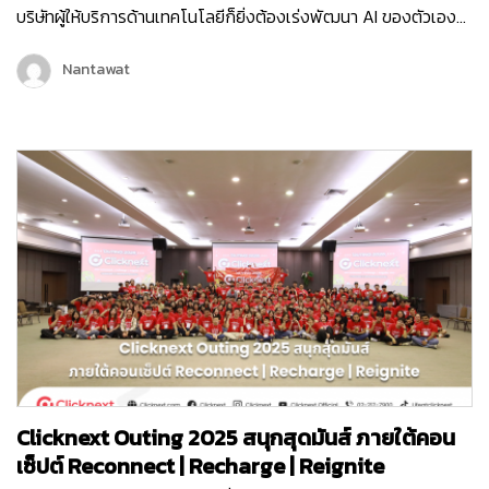
บริษัทผู้ให้บริการด้านเทคโนโลยีก็ยิ่งต้องเร่งพัฒนา AI ของตัวเอง
เพื่อเพิ่มขีดความสามารถในการให้บริการลูกค้ามากขึ้น และครั้งนี้ถือ
เป็นอีกหนึ่งก้าวสำคัญของบริษัท คลิกเน็กซ์ เทคโนโลยี จำกัด เพราะ
Nantawat
Chatcone ของเรา คว้ารางวัล AI Empower ระดับ Platinum ใน
งาน MarTech…
Clicknext Outing 2025 สนุกสุดมันส์ ภายใต้คอน
เซ็ปต์ Reconnect | Recharge | Reignite