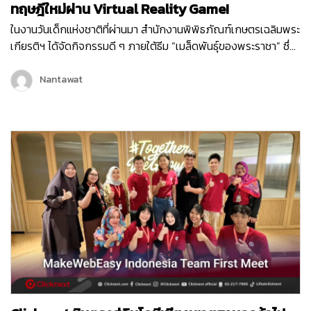
ทฤษฎีใหม่ผ่าน Virtual Reality Game!
ในงานวันเด็กแห่งชาติที่ผ่านมา สำนักงานพิพิธภัณฑ์เกษตรเฉลิมพระ
เกียรติฯ ได้จัดกิจกรรมดี ๆ ภายใต้ธีม “เมล็ดพันธุ์ของพระราชา” ซึ่ง
เต็มไปด้วยกิจกรรมสนุก ๆ มากมายเพื่อเสริมสร้างการเรียนรู้ให้กับ
เด็ก ๆ และเยาวชน หนึ่งในกิจกรรมที่ได้รับความสนใจจากเด็ก ๆ
Nantawat
ภายในงานก็คือ Virtual Reality Game “1 ไร่ พึ่งตนเอง”…