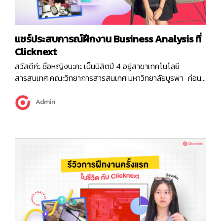
แชร์ประสบการณ์ฝึกงาน Business Analysis ที่
Clicknext
สวัสดีค่ะ ชื่อหญิงนะคะ เป็นนิสิตปี 4 อยู่สาขาเทคโนโลยี
สารสนเทศ คณะวิทยาการสารสนเทศ มหาวิทยาลัยบูรพา ก่อน
อื่นเลย หญิงขอย้อนเวลากลับไปตอนปี 4 เทอม 1 ค่ะ ตอนนั้นที่
Clicknext มาอบรมที่มหาลัย แล้วได้มีการเปิดรับนักศึกษาฝึกงาน
Admin
ตอนนั้นมีหลายตำแหน่งให้เลือกมากๆ แต่เราเลือกที่จะลงใน
ตำแหน่ง BA…