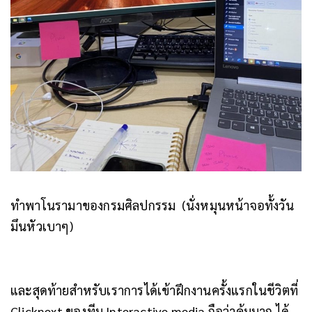
ทำพาโนรามาของกรมศิลปกรรม (นั่งหมุนหน้าจอทั้งวัน
มึนหัวเบาๆ)
และสุดท้ายสำหรับเราการได้เข้าฝึกงานครั้งแรกในชีวิตที่
Clicknext ของทีม Interactive media ถือว่าคุ้มมาก ได้