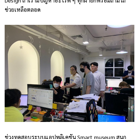
Design ถ้าเรามีปัญหาอะไรพี่ ๆ ทุกฝ่ายก็พร้อมถามไถ่
ช่วยเหลือตลอด
ช่วงทดสอบระบบแอปพลิเคชัน Smart museum สนุก