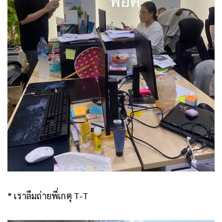
* เราลืมถ่ายพี่เกตุ T-T