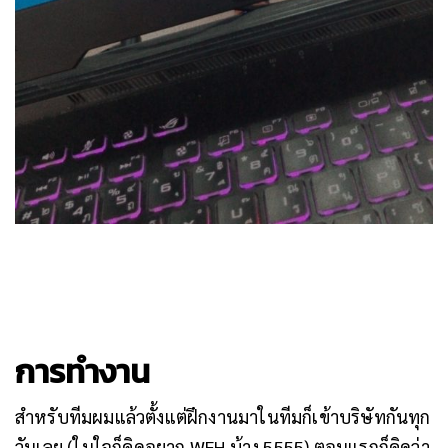
การทำงาน
สำหรับทีมผมแล้วตั้งแต่ฝึกงานมาในทีมก็เข้าบริษัทกันทุก
วันเลย (ในใจก็คิดอยาก WFH บ้าง 5555) ตอนแรกก็คิดว่า