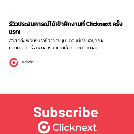
ยังไม่รู้จักตำแหน่งนี้หรือไม่เคยได้ยิน…
รีวิวประสบการณ์ได้เข้าฝึกงานที่ Clicknext ครั้ง
แรก!
สวัสดีค่ะเพื่อนๆ เราชื่อว่า “ขนุน” ตอนนี้เรียนอยู่คณะ
มนุษยศาสตร์ สาขาสารสนเทศศึกษา มหาวิทยาลัย
ศรีนครินทรวิโรฒ ปีที่ 4 การมาฝึกงานที่ Clicknext เราได้ยื่น
ตำแหน่ง Business Analyst หรือเรียกสั้น ๆ ว่า BA เราจะมาเล่า
Admin
ให้ฟังว่าตำแหน่งนี้ทำงานอะไรบ้าง (สดใสไปไหนเอ่ยยย) …
Subscribe