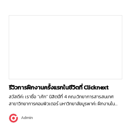
ตอนนั้นมีหลายตำแหน่งให้เลือกมากๆ แต่เราเลือกที่จะลงใน
ตำแหน่ง BA…
รีวิวการฝึกงานครั้งแรกในชีวิตที่ Clicknext
สวัสดีค่ะ เราชื่อ “เค้ก” นิสิตปีที่ 4 คณะวิทยาการสารสนเทศ
สาขาวิทยาการคอมพิวเตอร์ มหาวิทยาลัยบูรพาค่ะ ฝึกงานใน
ตำแหน่ง “Business Analyst” ค่ะ ก่อนจะเข้าเรื่อง เค้กอยากให้
ทุกคนได้รู้จักตำแหน่ง “Business Analyst” หรือที่เค้าเรียกกัน
Admin
ว่า “BA” มากขึ้นจากการรีวิวการฝึกงานครั้งนี้ของเรา บางคน