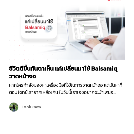
ชีวิตดีขึ้นทันตาเห็น แค่เปลี่ยนมาใช้ Balsamiq
วาดหน้าจอ
หากใครกำลังมองหาเครื่องมือที่ใช้ในการวาดหน้าจอ แต่มันหาที่
ตอบโจทย์เรายากเหลือเกิน ในวันนี้เราเองอยากจะนำเสนอ
เครื่องมือดีดีที่ใช้ในการวาดหน้าจอที่มีชื่อว่า “Balsamiq” หรือ
ภาษาไทยอ่านออกเสียงว่า “บัล-ซา-มิก” พอลองอ่านออกเสียง
Lookkaew
ตามแล้ว อื้มมมม…ก็ดูไม่ไทยเท่าไหร่นะ ! เราไปเริ่มทำความรู้จักกับ
เครื่องมือวาดหน้าจอที่ตอบโจทย์ในหลายมุมมองและไม่ซับซ้อน
ตัวนี้กันเลยดีกว่า Balsamiq คืออะไร ? “Balsamiq” หรือ “บัล-