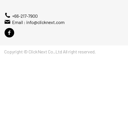
+66-217-7900
Email :
info@clicknext.com
Copyright © ClickNext Co.,Ltd All right reserved.