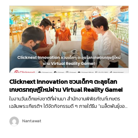
Clicknext Innovation ชวนเด็กๆ ตะลุยโลก
เกษตรทฤษฎีใหม่ผ่าน Virtual Reality Game!
ในงานวันเด็กแห่งชาติที่ผ่านมา สำนักงานพิพิธภัณฑ์เกษตร
เฉลิมพระเกียรติฯ ได้จัดกิจกรรมดี ๆ ภายใต้ธีม “เมล็ดพันธุ์ของ
พระราชา” ซึ่งเต็มไปด้วยกิจกรรมสนุก ๆ มากมายเพื่อเสริม
สร้างการเรียนรู้ให้กับเด็ก ๆ และเยาวชน หนึ่งในกิจกรรมที่ได้รับ
Nantawat
ความสนใจจากเด็ก ๆ ภายในงานก็คือ Virtual Reality Game
“1 ไร่ พึ่งตนเอง”…