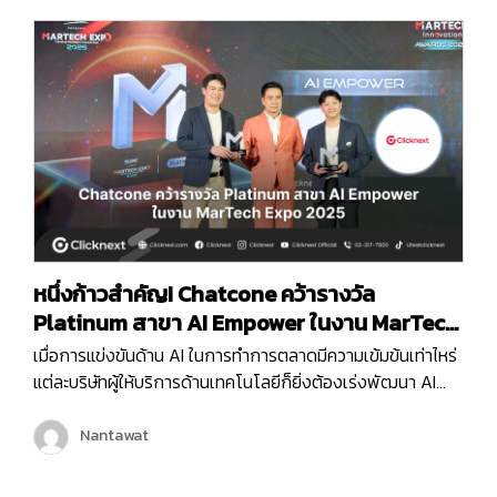
หนึ่งก้าวสำคัญ! Chatcone คว้ารางวัล
Platinum สาขา AI Empower ในงาน MarTech
Expo 2025
เมื่อการแข่งขันด้าน AI ในการทำการตลาดมีความเข้มข้นเท่าไหร่
แต่ละบริษัทผู้ให้บริการด้านเทคโนโลยีก็ยิ่งต้องเร่งพัฒนา AI
ของตัวเองเพื่อเพิ่มขีดความสามารถในการให้บริการลูกค้ามาก
ขึ้น และครั้งนี้ถือเป็นอีกหนึ่งก้าวสำคัญของบริษัท คลิกเน็กซ์
Nantawat
เทคโนโลยี จำกัด เพราะ Chatcone ของเรา คว้ารางวัล AI
Empower ระดับ Platinum ในงาน MarTech…